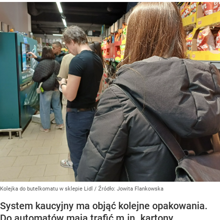
Kolejka do butelkomatu w sklepie Lidl
/ Źródło:
Jowita Flankowska
System kaucyjny ma objąć kolejne opakowania.
Do automatów mają trafić m.in. kartony