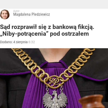
Autor:
Magdalena Pledziewicz
Sąd rozprawił się z bankową fikcją.
„Niby-potrącenia” pod ostrzałem
Dodano:
4
sierpnia
6:32