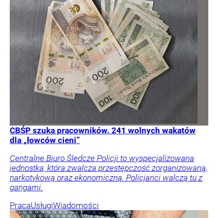
CBŚP szuka pracowników. 241 wolnych wakatów
dla „łowców cieni”
Centralne Biuro Śledcze Policji to wyspecjalizowana
jednostka, która zwalcza przestępczość zorganizowaną,
narkotykową oraz ekonomiczną. Policjanci walczą tu z
gangami.
Praca
Usługi
Wiadomości