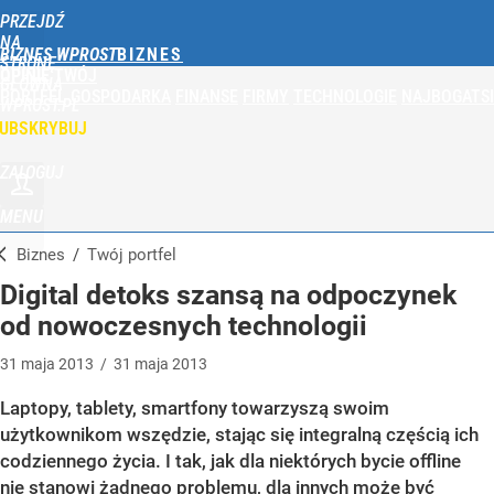
PRZEJDŹ
NA
BIZNES WPROST
STRONĘ
OPINIE
TWÓJ
GŁÓWNĄ
PORTFEL
GOSPODARKA
FINANSE
FIRMY
TECHNOLOGIE
NAJBOGATSI
WPROST.PL
UBSKRYBUJ
ZALOGUJ
MENU
Biznes
/
Twój portfel
Digital detoks szansą na odpoczynek
od nowoczesnych technologii
31
maja
2013
/
31
maja
2013
Laptopy, tablety, smartfony towarzyszą swoim
użytkownikom wszędzie, stając się integralną częścią ich
codziennego życia. I tak, jak dla niektórych bycie offline
nie stanowi żadnego problemu, dla innych może być