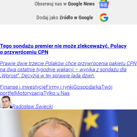
Obserwuj nas
w
Google News
Dodaj jako
źródło w Google
Tego sondażu premier nie może zlekceważyć. Polacy
o przywróceniu CPN
Prawie dwie trzecie Polaków chce przywrócenia pakietu CPN
na dwa ostatnie tygodnie wakacji – wynika z sondażu dla
„Wprost”. Decyzja w tej sprawie lada dzień.
Finanse i inwestycje
Firmy i rynki
Gospodarka
Twój
portfel
Motoryzacja
Tylko u Nas
Radosław
Święcki