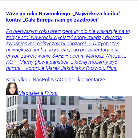
Wrze po roku Nawrockiego. „Największa hańba”
kontra „Cała Europa nam go zazdrości”
Po pierwszym roku prezydentury nic nie wskazuje na to,
żeby Karol Nawrocki wyciszył spory między dwoma
zwaśnionymi politycznymi obozami. – Dotychczas
największą hańbą na karcie jego prezydentury jest
chyba zawetowanie SAFE – ocenia Mariusz Witczak z
KO. – Mamy głowę państwa, z której możemy być
dumni – kontruje Marek Jakubiak z Rozwoju Plus.
Kraj
Tylko u Nas
Polityka
Opinie i komentarze
Magdalena
Frindt