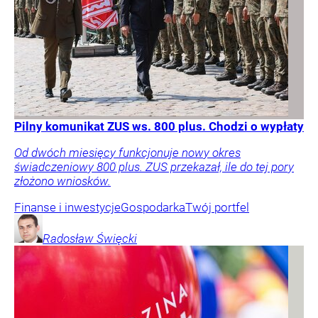
Pilny komunikat ZUS ws. 800 plus. Chodzi o wypłaty
Od dwóch miesięcy funkcjonuje nowy okres
świadczeniowy 800 plus. ZUS przekazał, ile do tej pory
złożono wniosków.
Finanse i inwestycje
Gospodarka
Twój portfel
Radosław
Święcki