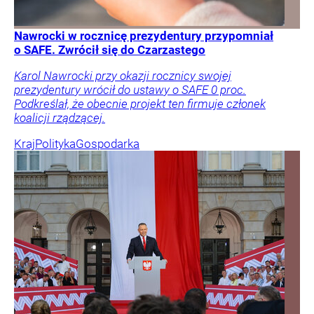
Nawrocki w rocznicę prezydentury przypomniał
o SAFE. Zwrócił się do Czarzastego
Karol Nawrocki przy okazji rocznicy swojej
prezydentury wrócił do ustawy o SAFE 0 proc.
Podkreślał, że obecnie projekt ten firmuje członek
koalicji rządzącej.
Kraj
Polityka
Gospodarka