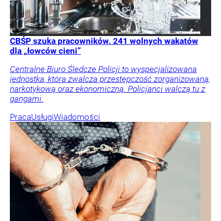
CBŚP szuka pracowników. 241 wolnych wakatów
dla „łowców cieni”
Centralne Biuro Śledcze Policji to wyspecjalizowana
jednostka, która zwalcza przestępczość zorganizowaną,
narkotykową oraz ekonomiczną. Policjanci walczą tu z
gangami.
Praca
Usługi
Wiadomości