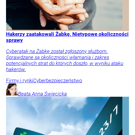
Hakerzy zaatakowali Żabkę. Nietypowe okoliczności
sprawy
Cyberatak na Żabkę został zgłoszony służbom.
Sprawdzane są okoliczności włamania i zakres
potencjalnych strat do których doszło, w wyniku ataku
hakerów.
Firmy i rynki
Cyberbezpieczeństwo
Beata Anna
Święcicka