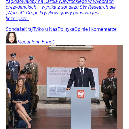
zagłosowałoby na Karola Nawrockiego w wyborach
prezydenckich – wynika z sondażu SW Research dla
„Wprost”. Grupa krytyków głowy państwa jest
liczniejsza.
Sondaże
Kraj
Tylko u Nas
Polityka
Opinie i komentarze
Magdalena
Frindt