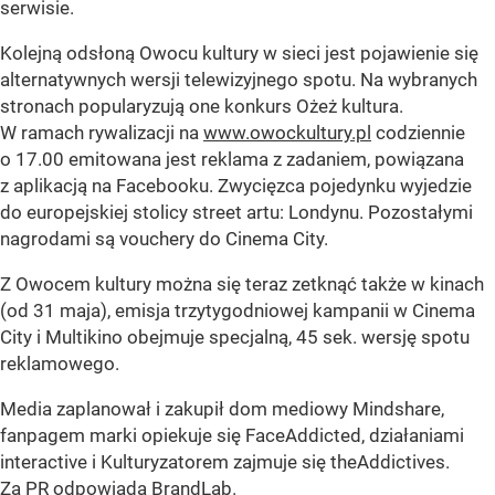
serwisie.
Kolejną odsłoną Owocu kultury w sieci jest pojawienie się
alternatywnych wersji telewizyjnego spotu. Na wybranych
stronach popularyzują one konkurs Ożeż kultura.
W ramach rywalizacji na
www.owockultury.pl
codziennie
o 17.00 emitowana jest reklama z zadaniem, powiązana
z aplikacją na Facebooku. Zwycięzca pojedynku wyjedzie
do europejskiej stolicy street artu: Londynu. Pozostałymi
nagrodami są vouchery do Cinema City.
Z Owocem kultury można się teraz zetknąć także w kinach
(od 31 maja), emisja trzytygodniowej kampanii w Cinema
City i Multikino obejmuje specjalną, 45 sek. wersję spotu
reklamowego.
Media zaplanował i zakupił dom mediowy Mindshare,
fanpagem marki opiekuje się FaceAddicted, działaniami
interactive i Kulturyzatorem zajmuje się theAddictives.
Za PR odpowiada BrandLab.