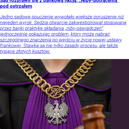
Sąd rozprawił się z bankową fikcją. „Niby-potrącenia”
pod ostrzałem
Jedno sądowe pouczenie wywołało większe poruszenie niż
niejeden wyrok. Sędzia otwarcie zakwestionował stosowaną
przez banki praktykę składania „niby-oświadczeń”,
jednocześnie pokazując problem, który może nabrać
szczególnego znaczenia po wejściu w życie nowej ustawy
frankowej. Stawką są nie tylko zasady procesu, ale także
tysiące złotych kosztów.