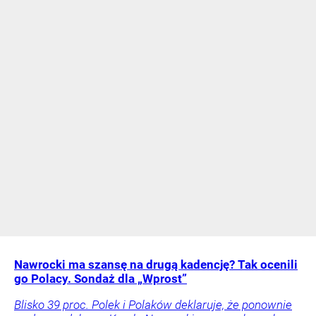
Nawrocki ma szansę na drugą kadencję? Tak ocenili
go Polacy. Sondaż dla „Wprost”
Blisko 39 proc. Polek i Polaków deklaruje, że ponownie