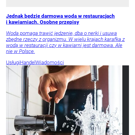
Jednak będzie darmowa woda w restauracjach
i kawiarniach. Osobne przepisy
Woda pomaga trawić jedzenie, dba o nerki i usuwa
zbędne rzeczy z organizmu. W wielu krajach karafka z
wodą w restauracji czy w kawiarni jest darmowa. Ale
nie w Polsce.
Usługi
Handel
Wiadomości