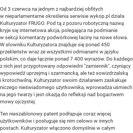
Od 3 czerwca na jednym z najbardziej obfitych
w nieparlamentarne określenia serwisie wykop.pl działa
Kulturyzator FRUGO. Pod tą z pozoru robotyczną nazwą
kryje się internetowa akcja, polegająca na podmianie
w sekcji komentarzy podwórkowej łaciny na nowe słowa.
W słowniku Kulturyzatora znajduje się ponad 450
przekleństw wraz ze wszystkimi odmianami w języku
polskim, co daje łącznie ponad 7 400 wyrazów. Do każdego
z nich jest przygotowany odpowiedni "zamiennik", czyniący
wypowiedź uprzejmą i szarmancką, ale też sowizdrzalską
i krotochwilną. Kulturyzator swoim działaniem zaskakuje
niczego nieświadomego użytkownika, wprowadza uśmiech
na jego twarzy i jest okazją do refleksji nad bogactwem
mowy ojczystej.
Ten nieszablonowy patent podłapuje coraz więcej
użytkowników i posługuje się nim celowo w innych
postach. Kulturyzator włączono domyślnie w całym