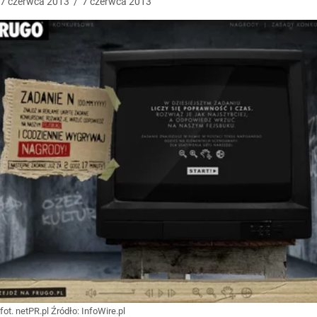
7
czerwca
2013
/
7
czerwca
2013
fot. netPR.pl
Źródło:
InfoWire.pl