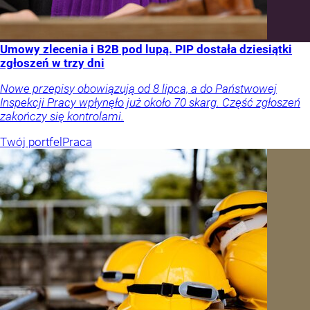
Umowy zlecenia i B2B pod lupą. PIP dostała dziesiątki
zgłoszeń w trzy dni
Nowe przepisy obowiązują od 8 lipca, a do Państwowej
Inspekcji Pracy wpłynęło już około 70 skarg. Część zgłoszeń
zakończy się kontrolami.
Twój portfel
Praca