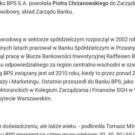
nku BPS S.A. powołała
Piotra Chrzanowskiego
do Zarządu
osobowy, skład Zarządu Banku.
zawodową w sektorze spółdzielczym rozpoczął w 2002 r
jnych latach pracował w Banku Spółdzielczym w Przasn
ł pracę w Biurze Bankowości Inwestycyjnej Raiffeisen 
u odpowiedzialnego za region centralno-wschodni w szw
BPS związany jest od 2010 roku, kiedy to przez ponad 2 
y i Marketingu. Ostatnio przeszedł do Banku BPS, jak
oktoranckich w Kolegium Zarządzania i Finansów SGH w
rsytecie Warszawskim.
 doświadczeniu, ale także wieku.
- podkreśla Tomasz Mi
BPS reprezentują cztery grupy wiekowe: 30, 40, 50 i 60-