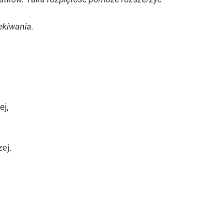
ekiwania.
ej,
ej.