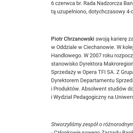
6 czerwca br. Rada Nadzorcza Ba
tą uzupełniono, dotychczasowy 4-
Piotr Chrzanowski
swoją karierę 
w Oddziale w Ciechanowie. W kole
Handlowego. W 2007 roku rozpoczą
stanowisko Dyrektora Makroregion
Sprzedaży w Opera TFI SA. Z Grupą 
Dyrektorem Departamentu Sprzedaż
i Produktów. Absolwent studiów d
i Wydział Pedagogiczny na Uniwe
Stworzyliśmy zespół o różnorodnym
-
Członkowie nowego Zarządu Banku 