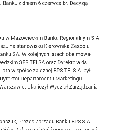
 Banku z dniem 6 czerwca br. Decyzją
oku w Mazowieckim Banku Regionalnym S.A.
yszu na stanowisku Kierownika Zespołu
Banku SA. W kolejnych latach obejmował
edzkim SEB TFI SA oraz Dyrektora ds.
lata w spółce zależnej BPS TFI S.A. był
o Dyrektor Departamentu Marketingu
 Warszawie. Ukończył Wydział Zarządzania
ronczuk, Prezes Zarządu Banku BPS S.A.
latków. Taka rozpiętość pomoże rozszerzyć