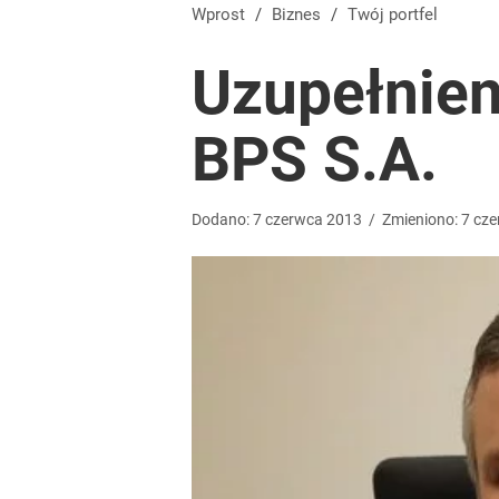
System kaucyjny znów się zmieni. Te opakowania 
Wprost
/
Biznes
/
Twój portfel
Uzupełnien
1
BPS S.A.
Kiedy decyzja ws. przywrócenia CPN? Minister pod
3
Dodano:
7
czerwca
2013
/
Zmieniono:
7
cze
„Nie chodzi o zemstę”. Mocny apel w sprawie ofiar 
dodaj