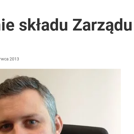
też trafią do automatów
ie składu Zarząd
ał termin
rwca
2013
rzezi wołyńskiej