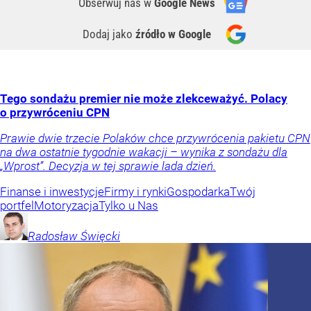
Obserwuj nas
w
Google News
Dodaj jako
źródło w Google
Tego sondażu premier nie może zlekceważyć. Polacy
o przywróceniu CPN
Prawie dwie trzecie Polaków chce przywrócenia pakietu CPN
na dwa ostatnie tygodnie wakacji – wynika z sondażu dla
„Wprost”. Decyzja w tej sprawie lada dzień.
Finanse i inwestycje
Firmy i rynki
Gospodarka
Twój
portfel
Motoryzacja
Tylko u Nas
Radosław
Święcki