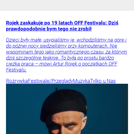
Rojek zaskakuje po 19 latach OFF Festivalu: Dziś
prawdopodobnie bym tego nie zrobił
Dzieci były małe, usypialiśmy je, wchodziliśmy na górę i
do późnej nocy siedzieliśmy przy komputerach. Nie
wspominam tego jako romantycznego czasu, za którym
dziś szczególnie tęsknię. To była po prostu bardzo
ciężka praca – mówi Artur Rojek o początkach OFF
Festivalu.
Rozrywka
Festiwale/Przeglądy
Muzyka
Tylko u Nas