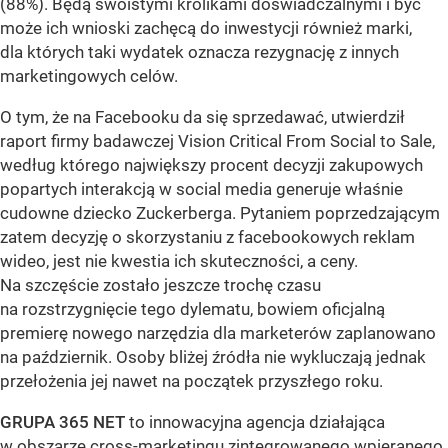
(88%). Będą swoistymi królikami doświadczalnymi i być
może ich wnioski zachęcą do inwestycji również marki,
dla których taki wydatek oznacza rezygnację z innych
marketingowych celów.
O tym, że na Facebooku da się sprzedawać, utwierdził
raport firmy badawczej Vision Critical From Social to Sale,
według którego największy procent decyzji zakupowych
popartych interakcją w social media generuje właśnie
cudowne dziecko Zuckerberga. Pytaniem poprzedzającym
zatem decyzję o skorzystaniu z facebookowych reklam
wideo, jest nie kwestia ich skuteczności, a ceny.
Na szczęście zostało jeszcze trochę czasu
na rozstrzygnięcie tego dylematu, bowiem oficjalną
premierę nowego narzędzia dla marketerów zaplanowano
na październik. Osoby bliżej źródła nie wykluczają jednak
przełożenia jej nawet na początek przyszłego roku.
GRUPA 365 NET
to innowacyjna agencja działająca
w obszarze cross-marketingu zintegrowanego wpieranego