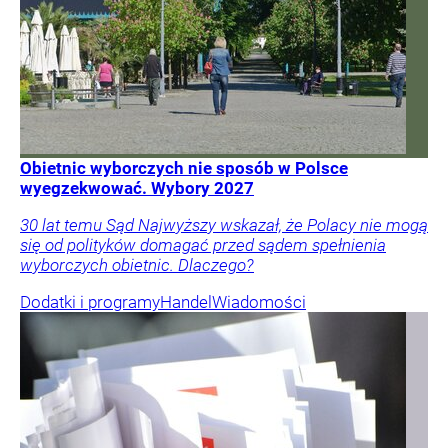
Obietnic wyborczych nie sposób w Polsce
wyegzekwować. Wybory 2027
30 lat temu Sąd Najwyższy wskazał, że Polacy nie mogą
się od polityków domagać przed sądem spełnienia
wyborczych obietnic. Dlaczego?
Dodatki i programy
Handel
Wiadomości