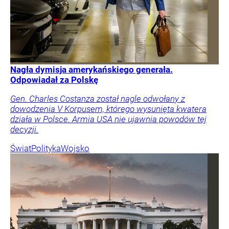
Nagła dymisja amerykańskiego generała.
Odpowiadał za Polskę
Gen. Charles Costanza został nagle odwołany z
dowodzenia V Korpusem, którego wysunięta kwatera
działa w Polsce. Armia USA nie ujawnia powodów tej
decyzji.
Świat
Polityka
Wojsko