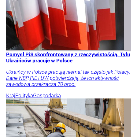
Pomysł PiS skonfrontowany z rzeczywistością. Tylu
Ukraińców pracuje w Polsce
Ukraińcy w Polsce pracują niemal tak często jak Polacy.
Dane NBP, PIE i UW potwierdzają, że ich aktywność
zawodowa przekracza 70 proc.
Kraj
Polityka
Gospodarka