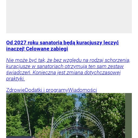
Od 2027 roku sanatoria będą kuracjuszy leczyć
inaczej! Celowane zabiegi
Nie może być tak, że bez względu na rodzaj schorzenia,
kuracjusze w sanatoriach otrzymują ten sam zestaw
świadczeń. Konieczna jest zmiana dotychczasowej
praktyki.
Zdrowie
Dodatki i programy
Wiadomości