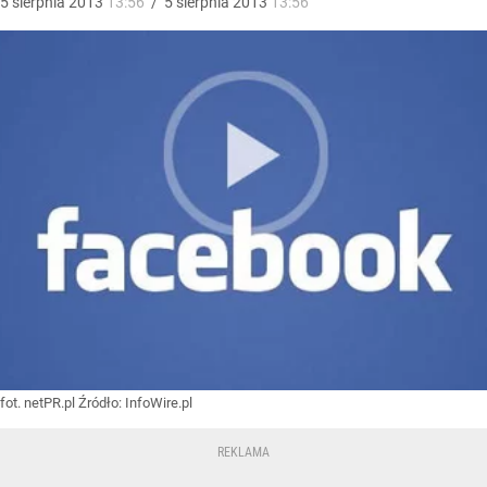
5
sierpnia
2013
13:56
/
5
sierpnia
2013
13:56
fot. netPR.pl
Źródło:
InfoWire.pl