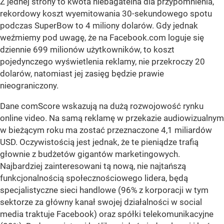
Z jednej strony to kwota niebagatelna dla przypomnienia,
rekordowy koszt wyemitowania 30-sekundowego spotu
podczas SuperBow to 4 miliony dolarów. Gdy jednak
weźmiemy pod uwagę, że na Facebook.com loguje się
dziennie 699 milionów użytkowników, to koszt
pojedynczego wyświetlenia reklamy, nie przekroczy 20
dolarów, natomiast jej zasięg będzie prawie
nieograniczony.
Dane comScore wskazują na dużą rozwojowość rynku
online video. Na samą reklamę w przekazie audiowizualnym
w bieżącym roku ma zostać przeznaczone 4,1 miliardów
USD. Oczywistością jest jednak, że te pieniądze trafią
głownie z budżetów gigantów marketingowych.
Najbardziej zainteresowani tą nową, nie najtańszą
funkcjonalnością społecznościowego lidera, będą
specjalistyczne sieci handlowe (96% z korporacji w tym
sektorze za główny kanał swojej działalności w social
media traktuje Facebook) oraz spółki telekomunikacyjne