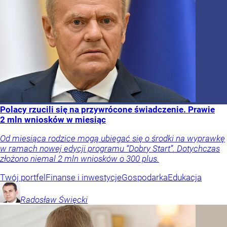
Polacy rzucili się na przywrócone świadczenie. Prawie
2 mln wniosków w miesiąc
Od miesiąca rodzice mogą ubiegać się o środki na wyprawkę
w ramach nowej edycji programu “Dobry Start”. Dotychczas
złożono niemal 2 mln wniosków o 300 plus.
Twój portfel
Finanse i inwestycje
Gospodarka
Edukacja
Radosław
Święcki