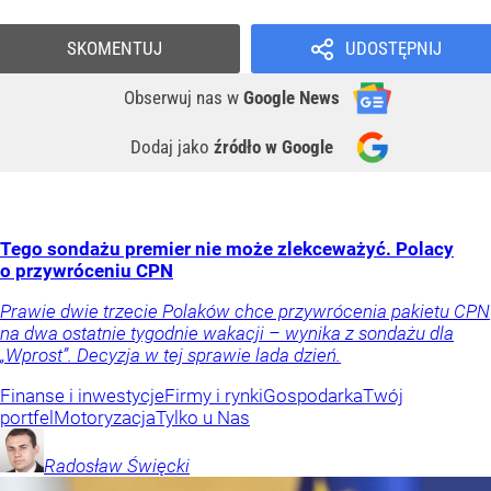
SKOMENTUJ
UDOSTĘPNIJ
Obserwuj nas
w
Google News
Dodaj jako
źródło w Google
Tego sondażu premier nie może zlekceważyć. Polacy
o przywróceniu CPN
Prawie dwie trzecie Polaków chce przywrócenia pakietu CPN
na dwa ostatnie tygodnie wakacji – wynika z sondażu dla
„Wprost”. Decyzja w tej sprawie lada dzień.
Finanse i inwestycje
Firmy i rynki
Gospodarka
Twój
portfel
Motoryzacja
Tylko u Nas
Radosław
Święcki