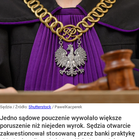
Sędzia
/ Źródło:
Shutterstock
/
PawelKacperek
Jedno sądowe pouczenie wywołało większe
poruszenie niż niejeden wyrok. Sędzia otwarcie
zakwestionował stosowaną przez banki praktykę