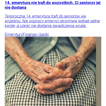
14. emerytura nie trafi do wszystkich. Ci seniorzy jej
nie dostaną
Tegoroczna 14. emerytura trafi do seniorów we
wrześniu. Nie wszyscy emeryci otrzymają jednak pełną
kwotę, a część nie dostanie świadczenia wcale.
Emerytury
Finanse i banki