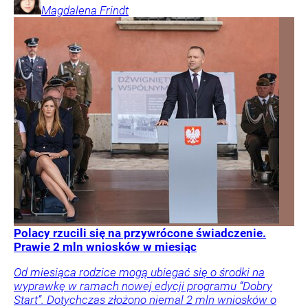
Magdalena
Frindt
Polacy rzucili się na przywrócone świadczenie.
Prawie 2 mln wniosków w miesiąc
Od miesiąca rodzice mogą ubiegać się o środki na
wyprawkę w ramach nowej edycji programu “Dobry
Start”. Dotychczas złożono niemal 2 mln wniosków o