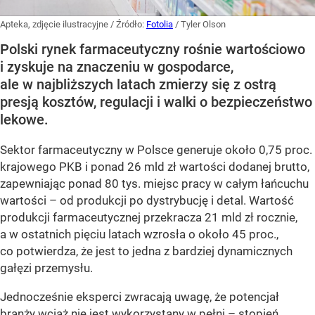
Apteka, zdjęcie ilustracyjne
/ Źródło:
Fotolia
/
Tyler Olson
Polski rynek farmaceutyczny rośnie wartościowo
i zyskuje na znaczeniu w gospodarce,
ale w najbliższych latach zmierzy się z ostrą
presją kosztów, regulacji i walki o bezpieczeństwo
lekowe.
Sektor farmaceutyczny w Polsce generuje około 0,75 proc.
krajowego PKB i ponad 26 mld zł wartości dodanej brutto,
zapewniając ponad 80 tys. miejsc pracy w całym łańcuchu
wartości – od produkcji po dystrybucję i detal. Wartość
produkcji farmaceutycznej przekracza 21 mld zł rocznie,
a w ostatnich pięciu latach wzrosła o około 45 proc.,
co potwierdza, że jest to jedna z bardziej dynamicznych
gałęzi przemysłu.
Jednocześnie eksperci zwracają uwagę, że potencjał
branży wciąż nie jest wykorzystany w pełni – stopień