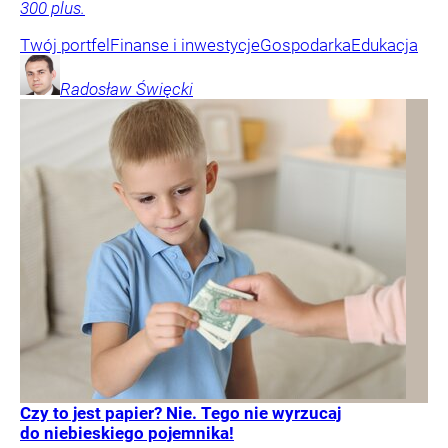
300 plus.
Twój portfel
Finanse i inwestycje
Gospodarka
Edukacja
Radosław
Święcki
Czy to jest papier? Nie. Tego nie wyrzucaj
do niebieskiego pojemnika!