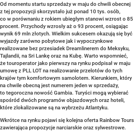
Od momentu startu sprzedaży w maju do chwili obecnej
z tej propozycji skorzystało już ponad 10 tys. osób,
co w porównaniu z rokiem ubiegłym stanowi wzrost o 85
procent. Przychody wzrosły aż o 93 procent, osiągając
wynik 69 mln złotych. Wielkim sukcesem okazują się być
wyjazdy zarówno pobytowe jak i wypoczynkowe
realizowane bez przesiadek Dreamlinerem do Meksyku,
Tajlandii, na Sri Lankę oraz na Kubę. Warto wspomnieć,
że touroperator jako pierwszy na rynku podpisał w maju
umowę z PLL LOT na realizowanie przelotów do tych
krajów tym komfortowym samolotem. Kierunkiem, który
na chwile obecną jest numerem jeden w sprzedaży,
to tegoroczna nowość Gambia. Turyści mogą wybierać
spośród dwóch programów objazdowych oraz hoteli,
które zlokalizowane są na wybrzeżu Atlantyku.
Wkrótce na rynku pojawi się kolejna oferta Rainbow Tours
zawierająca propozycje narciarskie oraz sylwestrowe.