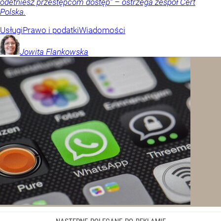
odetniesz przestępcom dostęp” – ostrzega zespół Cert
Polska.
Usługi
Prawo i podatki
Wiadomości
Jowita
Flankowska