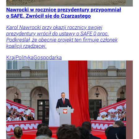
Nawrocki w rocznicę prezydentury przypomniał
o SAFE. Zwrócił się do Czarzastego
Karol Nawrocki przy okazji rocznicy swojej
prezydentury wrócił do ustawy o SAFE 0 proc.
Podkreślał, że obecnie projekt ten firmuje członek
koalicji rządzącej.
Kraj
Polityka
Gospodarka