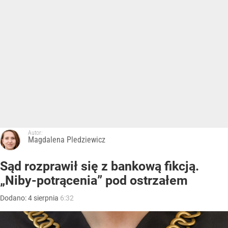
Autor:
Magdalena Pledziewicz
Sąd rozprawił się z bankową fikcją.
„Niby-potrącenia” pod ostrzałem
Dodano:
4
sierpnia
6:32