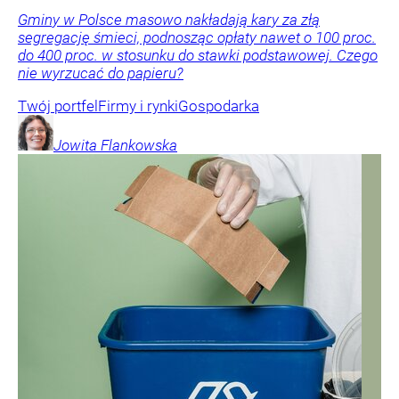
Gminy w Polsce masowo nakładają kary za złą
segregację śmieci, podnosząc opłaty nawet o 100 proc.
do 400 proc. w stosunku do stawki podstawowej. Czego
nie wyrzucać do papieru?
Twój portfel
Firmy i rynki
Gospodarka
Jowita
Flankowska