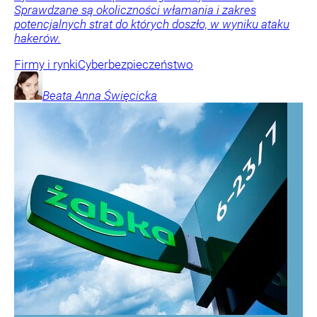
Sprawdzane są okoliczności włamania i zakres
potencjalnych strat do których doszło, w wyniku ataku
hakerów.
Firmy i rynki
Cyberbezpieczeństwo
Beata Anna
Święcicka