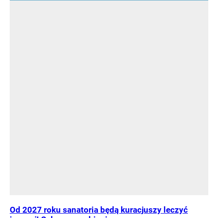
Od 2027 roku sanatoria będą kuracjuszy leczyć