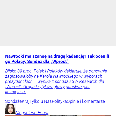
Nawrocki ma szansę na drugą kadencję? Tak ocenili
go Polacy. Sondaż dla „Wprost”
Blisko 39 proc. Polek i Polaków deklaruje, że ponownie
zagłosowałoby na Karola Nawrockiego w wyborach
prezydenckich – wynika z sondażu SW Research dla
„Wprost”. Grupa krytyków głowy państwa jest
liczniejsza.
Sondaże
Kraj
Tylko u Nas
Polityka
Opinie i komentarze
Magdalena
Frindt