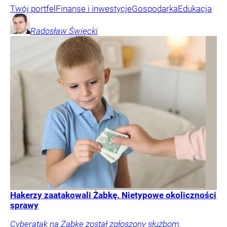
Twój portfel
Finanse i inwestycje
Gospodarka
Edukacja
Radosław
Święcki
Hakerzy zaatakowali Żabkę. Nietypowe okoliczności
sprawy
Cyberatak na Żabkę został zgłoszony służbom.