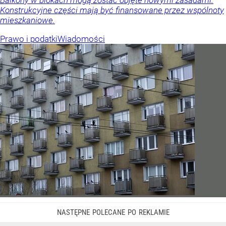
Balkony w blokach mogą zostać objęte nowymi zasadami.
Konstrukcyjne części mają być finansowane przez wspólnoty
mieszkaniowe.
Prawo i podatki
Wiadomości