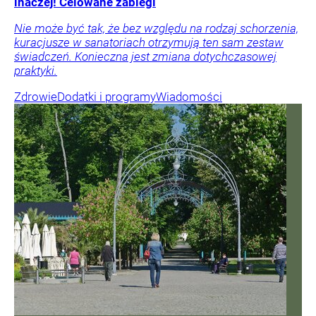
inaczej! Celowane zabiegi
Nie może być tak, że bez względu na rodzaj schorzenia,
kuracjusze w sanatoriach otrzymują ten sam zestaw
świadczeń. Konieczna jest zmiana dotychczasowej
praktyki.
Zdrowie
Dodatki i programy
Wiadomości