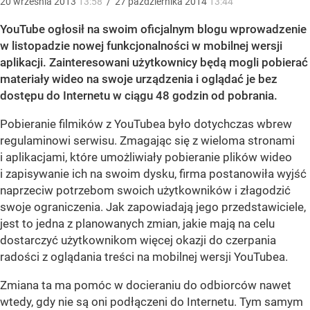
20
września
2013
13:58
/
27
października
2014
13:44
YouTube ogłosił na swoim oficjalnym blogu wprowadzenie
w listopadzie nowej funkcjonalności w mobilnej wersji
aplikacji. Zainteresowani użytkownicy będą mogli pobierać
materiały wideo na swoje urządzenia i oglądać je bez
dostępu do Internetu w ciągu 48 godzin od pobrania.
Pobieranie filmików z YouTubea było dotychczas wbrew
regulaminowi serwisu. Zmagając się z wieloma stronami
i aplikacjami, które umożliwiały pobieranie plików wideo
i zapisywanie ich na swoim dysku, firma postanowiła wyjść
naprzeciw potrzebom swoich użytkowników i złagodzić
swoje ograniczenia. Jak zapowiadają jego przedstawiciele,
jest to jedna z planowanych zmian, jakie mają na celu
dostarczyć użytkownikom więcej okazji do czerpania
radości z oglądania treści na mobilnej wersji YouTubea.
Zmiana ta ma pomóc w docieraniu do odbiorców nawet
wtedy, gdy nie są oni podłączeni do Internetu. Tym samym