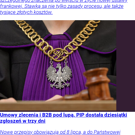
szczególnego znaczenia po wejściu w życie nowej ustawy
frankowej. Stawką są nie tylko zasady procesu, ale także
tysiące złotych kosztów.
Umowy zlecenia i B2B pod lupą. PIP dostała dziesiątki
zgłoszeń w trzy dni
Nowe przepisy obowiązują od 8 lipca, a do Państwowej