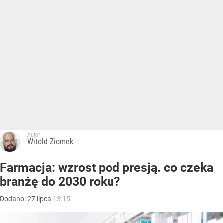
Autor:
Witold Ziomek
Farmacja: wzrost pod presją. co czeka
branżę do 2030 roku?
Dodano:
27
lipca
13:15