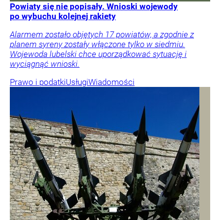
Powiaty się nie popisały. Wnioski wojewody
po wybuchu kolejnej rakiety
Alarmem zostało objętych 17 powiatów, a zgodnie z
planem syreny zostały włączone tylko w siedmiu.
Wojewoda lubelski chce uporządkować sytuację i
wyciągnąć wnioski.
Prawo i podatki
Usługi
Wiadomości