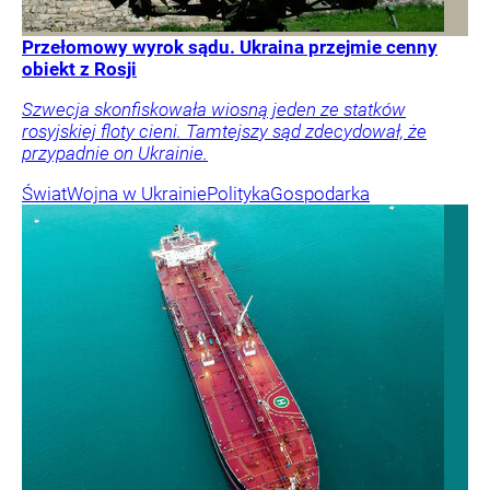
Przełomowy wyrok sądu. Ukraina przejmie cenny
obiekt z Rosji
Szwecja skonfiskowała wiosną jeden ze statków
rosyjskiej floty cieni. Tamtejszy sąd zdecydował, że
przypadnie on Ukrainie.
Świat
Wojna w Ukrainie
Polityka
Gospodarka