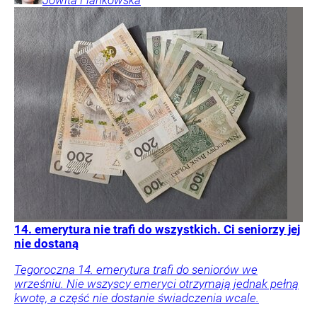
Jowita
Flankowska
14. emerytura nie trafi do wszystkich. Ci seniorzy jej
nie dostaną
Tegoroczna 14. emerytura trafi do seniorów we
wrześniu. Nie wszyscy emeryci otrzymają jednak pełną
kwotę, a część nie dostanie świadczenia wcale.