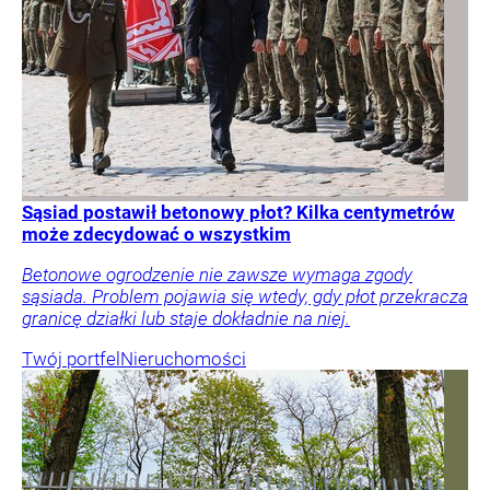
Sąsiad postawił betonowy płot? Kilka centymetrów
może zdecydować o wszystkim
Betonowe ogrodzenie nie zawsze wymaga zgody
sąsiada. Problem pojawia się wtedy, gdy płot przekracza
granicę działki lub staje dokładnie na niej.
Twój portfel
Nieruchomości