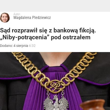
Autor:
Magdalena Pledziewicz
Sąd rozprawił się z bankową fikcją.
„Niby-potrącenia” pod ostrzałem
Dodano:
4
sierpnia
6:32