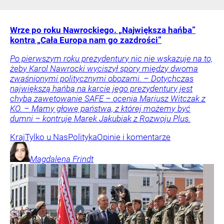
Wrze po roku Nawrockiego. „Największa hańba”
kontra „Cała Europa nam go zazdrości”
Po pierwszym roku prezydentury nic nie wskazuje na to,
żeby Karol Nawrocki wyciszył spory między dwoma
zwaśnionymi politycznymi obozami. – Dotychczas
największą hańbą na karcie jego prezydentury jest
chyba zawetowanie SAFE – ocenia Mariusz Witczak z
KO. – Mamy głowę państwa, z której możemy być
dumni – kontruje Marek Jakubiak z Rozwoju Plus.
Kraj
Tylko u Nas
Polityka
Opinie i komentarze
Magdalena
Frindt