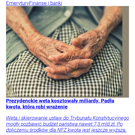
Emerytury
Finanse i banki
Prezydenckie weta kosztowały miliardy. Padła
kwota, która robi wrażenie
Weta i skierowanie ustaw do Trybunału Konstytucyjnego
mogły pozbawić budżet państwa nawet 7,3 mld zł. Po
doliczeniu środków dla NFZ kwota jest jeszcze wyższa.