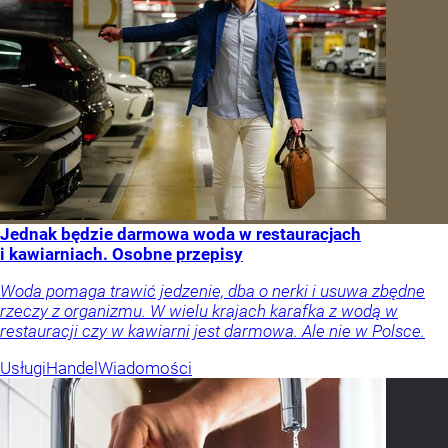
Jednak będzie darmowa woda w restauracjach
i kawiarniach. Osobne przepisy
Woda pomaga trawić jedzenie, dba o nerki i usuwa zbędne
rzeczy z organizmu. W wielu krajach karafka z wodą w
restauracji czy w kawiarni jest darmowa. Ale nie w Polsce.
Usługi
Handel
Wiadomości