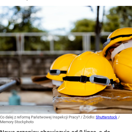
Co dalej z reformą Państwowej Inspekcji Pracy?
/ Źródło:
Shutterstock
/
Memory Stockphoto