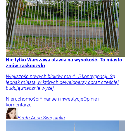
Nie tylko Warszawa stawia na wysokość. To miasto
znów zaskoczyło
Większość nowych bloków ma 4–5 kondygnacji. Są
jednak miasta, w których deweloperzy coraz częściej
budują znacznie wyżej.
Nieruchomości
Finanse i inwestycje
Opinie i
komentarze
Beata Anna
Święcicka