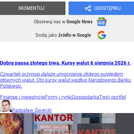
SKOMENTUJ
UDOSTĘPNIJ
Obserwuj nas
w
Google News
Dodaj jako
źródło w Google
Dobra passa złotego trwa. Kursy walut 6 sierpnia 2026 r.
Czwartek przynosi dalsze umocnienie złotego względem
głównych walut. Oto kursy walut według Narodowego Banku
Polskiego.
Finanse i inwestycje
Firmy i rynki
Gospodarka
Twój portfel
Radosław
Święcki