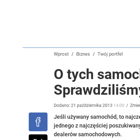
Kontrole studni przyspieszają. Za pobór wody nawet
dodaj
Na taki komunikat kierowcy czekali od dawna. „Op
Wprost
/
Biznes
/
Twój portfel
dodaj
O tych samoc
„Nie chodzi o zemstę”. Mocny apel w sprawie ofiar 
Sprawdziliśm
dodaj
Dodano:
21
października
2013
14:00
/
Zmie
Jeśli używany samochód, to najczę
jednego z najczęściej poszukiwany
dealerów samochodowych.