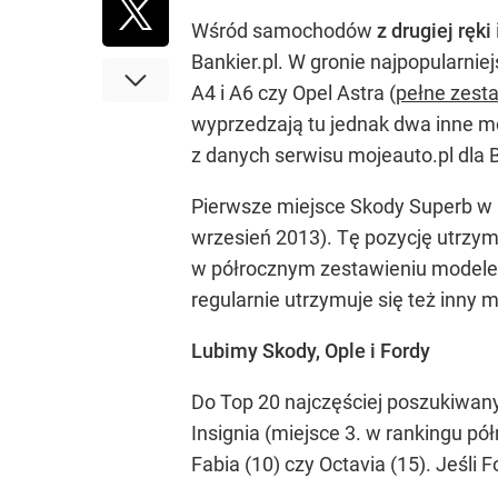
Wśród samochodów
z drugiej ręki
Bankier.pl. W gronie najpopularnie
A4 i A6 czy Opel Astra (
pełne zest
wyprzedzają tu jednak dwa inne m
z danych serwisu mojeauto.pl dla B
Pierwsze miejsce Skody Superb w r
wrzesień 2013). Tę pozycję utrzym
w półrocznym zestawieniu modelem
regularnie utrzymuje się też inny 
Lubimy Skody, Ople i Fordy
Do Top 20 najczęściej poszukiwany
Insignia (miejsce 3. w rankingu pół
Fabia (10) czy Octavia (15). Jeśli F