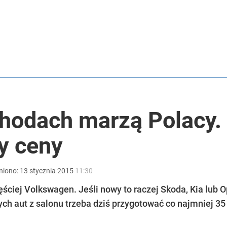
 7,5 tys. zł kary
tymistyczne wieści”
hodach marzą Polacy.
rzezi wołyńskiej
y ceny
niono:
13
stycznia
2015
11:30
ściej Volkswagen. Jeśli nowy to raczej Skoda, Kia lub O
ch aut z salonu trzeba dziś przygotować co najmniej 35