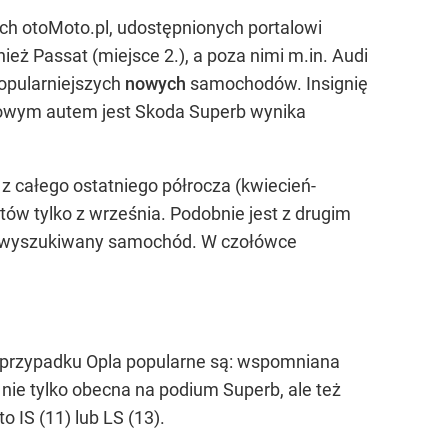
ych otoMoto.pl, udostępnionych portalowi
eż Passat (miejsce 2.), a poza nimi m.in. Audi
popularniejszych
nowych
samochodów. Insignię
nowym autem jest Skoda Superb wynika
 całego ostatniego półrocza (kwiecień-
ów tylko z września. Podobnie jest z drugim
iej wyszukiwany samochód. W czołówce
 W przypadku Opla popularne są: wspomniana
to nie tylko obecna na podium Superb, ale też
to IS (11) lub LS (13).