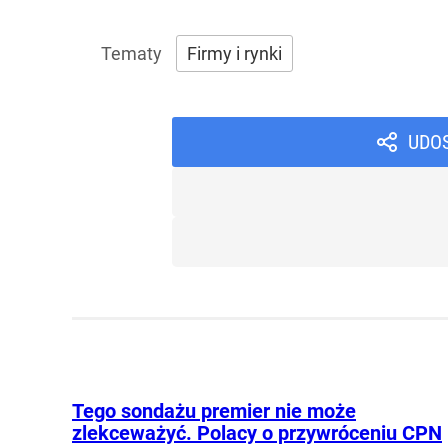
Firmy i rynki
UDO
Tego sondażu premier nie może
zlekceważyć. Polacy o przywróceniu CPN