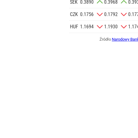
SEK
0.3890
0.3968
0.39
CZK
0.1756
0.1792
0.17
HUF
1.1694
1.1930
1.17
Źródło
Narodowy Bank