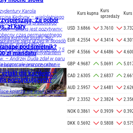
Kurs
ezydentury Karola
Kurs kupna
Kurs
sprzedaży
cina Kędryny – wieloletniego
rzyspieszają. Za pobór
yłego rzecznika prasowego
s. zł kary
zgodę na
USD
3.6866
3.7610
3.73
Dudy – bilans jest pozytywny:
 na podany
 obecny czas permanentnego
ają kontrole studni. Bez
informacji
EUR
4.2554
4.3414
4.30
 sprawuje swój urząd w sposób
bierać wodę tylko w
Agencji
kanapę pod śmietnik?
 do wyzwań – akcentuje.
, a za naruszenia grozi do 7,5
Reklamowej
CHF
4.5566
4.6486
4.60
trzega przed porównywaniem
00 zł mandatu
 o.o. w imieniu
w. – Andrzej Duda zdał w paru
GBP
4.9687
5.0691
5.01
a zlecenie jej
elująco, ale jeszcze przez
fa pozostawiona przy altanie
doceniony, jak kiedyś
znaczać mandat do 500 zł.
znesowych.
 szlaki dla każdego.
CAD
2.6305
2.6837
2.66
i, a po latach się to zmieniło
iać tylko w wyznaczonych
 dla początkujących?
znik Andrzeja Dudy.
 SIĘ
AUD
2.5957
2.6481
2.62
sce kojarzą się wielu osobom
kami i stromymi podejściami
JPY
2.3352
2.3824
2.35
 tak być. Malownicze wędrówki
NOK
0.3861
0.3939
0.39
omości
DKK
0.5692
0.5808
0.57