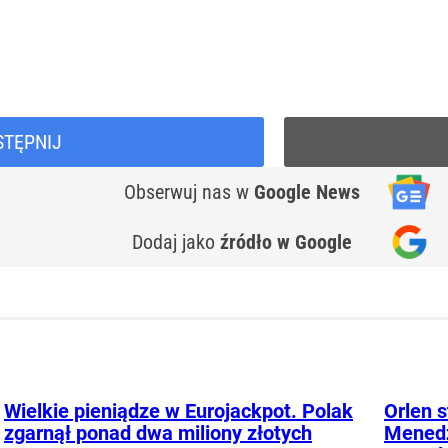
STĘPNIJ
Obserwuj nas
w
Google News
Dodaj jako
źródło w Google
Wielkie pieniądze w Eurojackpot. Polak
Orlen s
zgarnął ponad dwa miliony złotych
Menedż