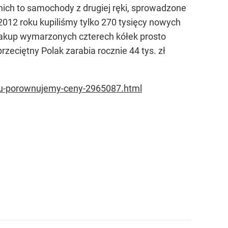
ich to samochody z drugiej ręki, sprowadzone
 2012 roku kupiliśmy tylko 270 tysięcy nowych
zakup wymarzonych czterech kółek prosto
zeciętny Polak zarabia rocznie 44 tys. zł
onu-porownujemy-ceny-2965087.html