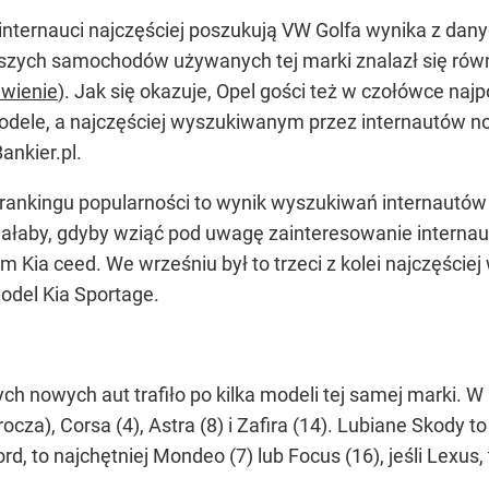
internauci najczęściej poszukują VW Golfa wynika z dan
jszych samochodów używanych tej marki znalazł się równi
awienie
). Jak się okazuje, Opel gości też w czołówce naj
odele, a najczęściej wyszukiwanym przez internautów 
ankier.pl.
ankingu popularności to wynik wyszukiwań internautów z
ałaby, gdyby wziąć pod uwagę zainteresowanie internaut
 Kia ceed. We wrześniu był to trzeci z kolei najczęśc
model Kia Sportage.
ch nowych aut trafiło po kilka modeli tej samej marki.
rocza), Corsa (4), Astra (8) i Zafira (14). Lubiane Skody 
ord, to najchętniej Mondeo (7) lub Focus (16), jeśli Lexus, 