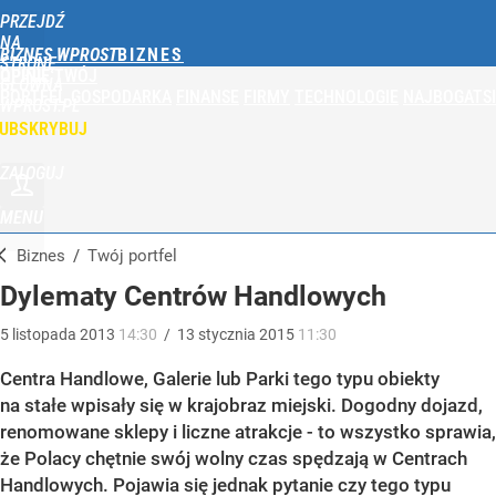
PRZEJDŹ
NA
BIZNES WPROST
STRONĘ
OPINIE
TWÓJ
GŁÓWNĄ
PORTFEL
GOSPODARKA
FINANSE
FIRMY
TECHNOLOGIE
NAJBOGATSI
WPROST.PL
UBSKRYBUJ
ZALOGUJ
MENU
Biznes
/
Twój portfel
Dylematy Centrów Handlowych
5
listopada
2013
14:30
/
13
stycznia
2015
11:30
Centra Handlowe, Galerie lub Parki tego typu obiekty
na stałe wpisały się w krajobraz miejski. Dogodny dojazd,
renomowane sklepy i liczne atrakcje - to wszystko sprawia,
że Polacy chętnie swój wolny czas spędzają w Centrach
Handlowych. Pojawia się jednak pytanie czy tego typu