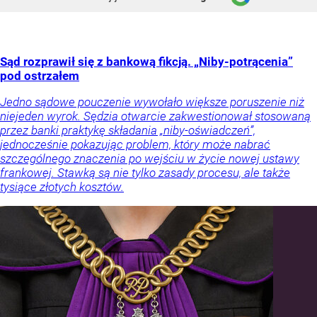
Sąd rozprawił się z bankową fikcją. „Niby-potrącenia”
pod ostrzałem
Jedno sądowe pouczenie wywołało większe poruszenie niż
niejeden wyrok. Sędzia otwarcie zakwestionował stosowaną
przez banki praktykę składania „niby-oświadczeń”,
jednocześnie pokazując problem, który może nabrać
szczególnego znaczenia po wejściu w życie nowej ustawy
frankowej. Stawką są nie tylko zasady procesu, ale także
tysiące złotych kosztów.