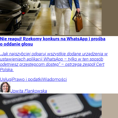
Nie reaguj! Rzekomy konkurs na WhatsApp i prośba
o oddanie głosu
„Jak najszybciej odparuj wszystkie dodane urządzenia w
ustawieniach aplikacji WhatsApp – tylko w ten sposób
odetniesz przestępcom dostęp” – ostrzega zespół Cert
Polska.
Usługi
Prawo i podatki
Wiadomości
Jowita
Flankowska