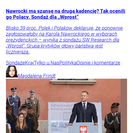
Nawrocki ma szansę na drugą kadencję? Tak ocenili
go Polacy. Sondaż dla „Wprost”
Blisko 39 proc. Polek i Polaków deklaruje, że ponownie
zagłosowałoby na Karola Nawrockiego w wyborach
prezydenckich – wynika z sondażu SW Research dla
„Wprost”. Grupa krytyków głowy państwa jest
liczniejsza.
Sondaże
Kraj
Tylko u Nas
Polityka
Opinie i komentarze
Magdalena
Frindt