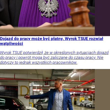
Dojazd do pracy może być płatny. Wyrok TSUE rozwiał
wątpliwości
Wyrok TSUE potwierdził, że w określonych sytuacjach dojazd
do pracy i powrót mogą być zaliczane do czasu pracy. Nie
dotyczy to jednak wszystkich pracowników.