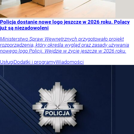
Policja dostanie nowe logo jeszcze w 2026 roku. Polacy
już są niezadowoleni
Ministerstwo Spraw Wewnętrznych przygotowało projekt
rozporządzenia, który określa wygląd oraz zasady używania
nowego logo Policji. Wejdzie w życie jeszcze w 2026 roku.
Usługi
Dodatki i programy
Wiadomości