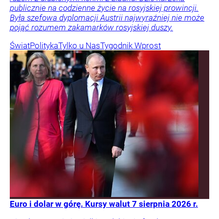
publicznie na codzienne życie na rosyjskiej prowincji.
Była szefowa dyplomacji Austrii najwyraźniej nie może
pojąć rozumem zakamarków rosyjskiej duszy.
Świat
Polityka
Tylko u Nas
Tygodnik Wprost
Euro i dolar w górę. Kursy walut 7 sierpnia 2026 r.