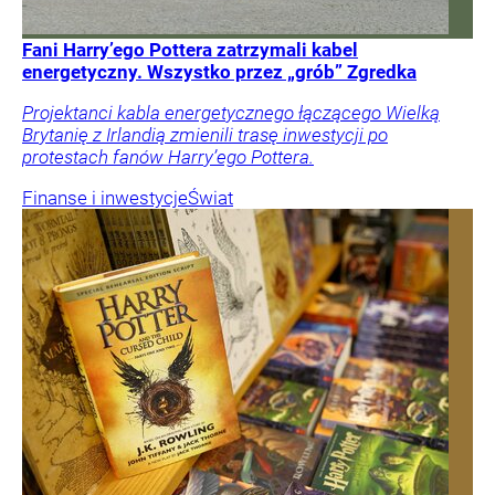
Fani Harry’ego Pottera zatrzymali kabel
energetyczny. Wszystko przez „grób” Zgredka
Projektanci kabla energetycznego łączącego Wielką
Brytanię z Irlandią zmienili trasę inwestycji po
protestach fanów Harry’ego Pottera.
Finanse i inwestycje
Świat