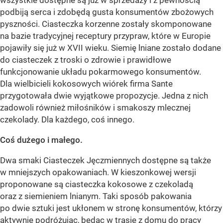
wszystkie dostępne są już w sprzedaży i z pewnością
podbiją serca i zdobędą gusta konsumentów zbożowych
pyszności. Ciasteczka korzenne zostały skomponowane
na bazie tradycyjnej receptury przypraw, które w Europie
pojawiły się już w XVII wieku. Siemię lniane zostało dodane
do ciasteczek z troski o zdrowie i prawidłowe
funkcjonowanie układu pokarmowego konsumentów.
Dla wielbicieli kokosowych wiórek firma Sante
przygotowała dwie wyjątkowe propozycje. Jedna z nich
zadowoli również miłośników i smakoszy mlecznej
czekolady. Dla każdego, coś innego.
Coś dużego i małego.
Dwa smaki Ciasteczek Jęczmiennych dostępne są także
w mniejszych opakowaniach. W kieszonkowej wersji
proponowane są ciasteczka kokosowe z czekoladą
oraz z siemieniem lnianym. Taki sposób pakowania
po dwie sztuki jest ukłonem w stronę konsumentów, którzy
aktywnie podróżując, będąc w trasie z domu do pracy