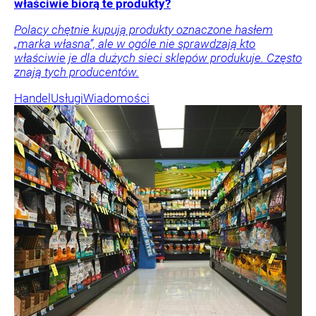
właściwie biorą te produkty?
Polacy chętnie kupują produkty oznaczone hasłem
„marka własna”, ale w ogóle nie sprawdzają kto
właściwie je dla dużych sieci sklepów produkuje. Często
znają tych producentów.
Handel
Usługi
Wiadomości