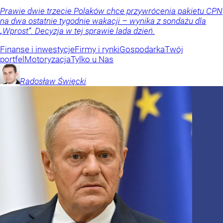
Prawie dwie trzecie Polaków chce przywrócenia pakietu CPN
na dwa ostatnie tygodnie wakacji – wynika z sondażu dla
„Wprost”. Decyzja w tej sprawie lada dzień.
Finanse i inwestycje
Firmy i rynki
Gospodarka
Twój
portfel
Motoryzacja
Tylko u Nas
Radosław
Święcki