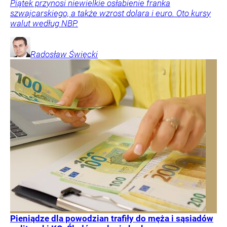
Piątek przynosi niewielkie osłabienie franka
szwajcarskiego, a także wzrost dolara i euro. Oto kursy
walut według NBP.
Radosław
Święcki
Pieniądze dla powodzian trafiły do męża i sąsiadów