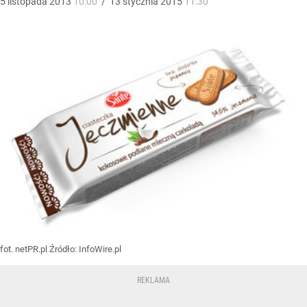
5
listopada
2013
10:00
/
13
stycznia
2015
11:30
fot. netPR.pl
Źródło:
InfoWire.pl