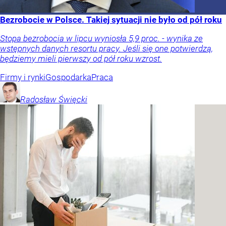
Bezrobocie w Polsce. Takiej sytuacji nie było od pół roku
Stopa bezrobocia w lipcu wyniosła 5,9 proc. - wynika ze
wstępnych danych resortu pracy. Jeśli się one potwierdzą,
będziemy mieli pierwszy od pół roku wzrost.
Firmy i rynki
Gospodarka
Praca
Radosław
Święcki