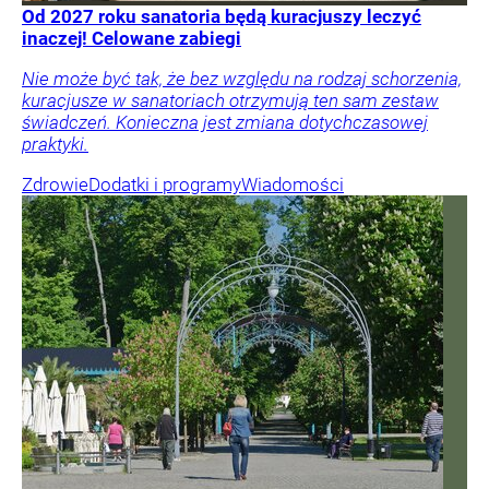
Od 2027 roku sanatoria będą kuracjuszy leczyć
inaczej! Celowane zabiegi
Nie może być tak, że bez względu na rodzaj schorzenia,
kuracjusze w sanatoriach otrzymują ten sam zestaw
świadczeń. Konieczna jest zmiana dotychczasowej
praktyki.
Zdrowie
Dodatki i programy
Wiadomości