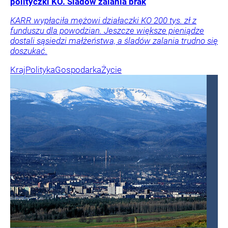
polityczki KO. Śladów zalania brak
KARR wypłaciła mężowi działaczki KO 200 tys. zł z
funduszu dla powodzian. Jeszcze większe pieniądze
dostali sąsiedzi małżeństwa, a śladów zalania trudno się
doszukać.
Kraj
Polityka
Gospodarka
Życie