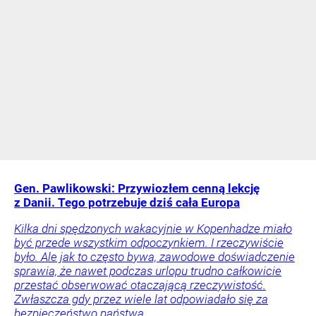
Gen. Pawlikowski: Przywiozłem cenną lekcję
z Danii. Tego potrzebuje dziś cała Europa
Kilka dni spędzonych wakacyjnie w Kopenhadze miało
być przede wszystkim odpoczynkiem. I rzeczywiście
było. Ale jak to często bywa, zawodowe doświadczenie
sprawia, że nawet podczas urlopu trudno całkowicie
przestać obserwować otaczającą rzeczywistość.
Zwłaszcza gdy przez wiele lat odpowiadało się za
bezpieczeństwo państwa.