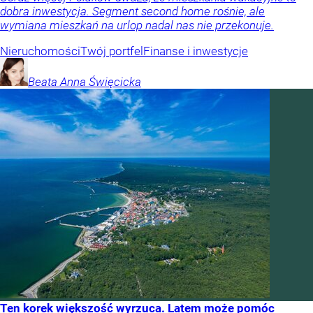
dobra inwestycja. Segment second home rośnie, ale
wymiana mieszkań na urlop nadal nas nie przekonuje.
Nieruchomości
Twój portfel
Finanse i inwestycje
Beata Anna
Święcicka
Ten korek większość wyrzuca. Latem może pomóc