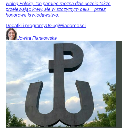
wolną Polskę. Ich pamięć można dziś uczcić także
przelewając krew, ale w szczytnym celu – przez
honorowe krwiodawstwo.
Dodatki i programy
Usługi
Wiadomości
Jowita
Flankowska