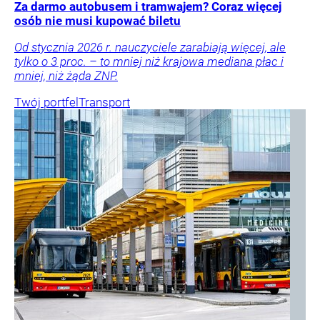
Za darmo autobusem i tramwajem? Coraz więcej
osób nie musi kupować biletu
Od stycznia 2026 r. nauczyciele zarabiają więcej, ale
tylko o 3 proc. – to mniej niż krajowa mediana płac i
mniej, niż żąda ZNP.
Twój portfel
Transport