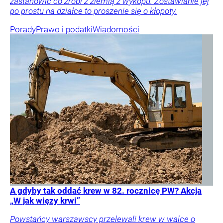
zastanowić co zrobi z ziemią z wykopu. Zostawianie jej
po prostu na działce to proszenie się o kłopoty.
Porady
Prawo i podatki
Wiadomości
A gdyby tak oddać krew w 82. rocznicę PW? Akcja
„W jak więzy krwi”
Powstańcy warszawscy przelewali krew w walce o