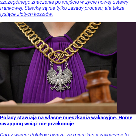
szczególnego znaczenia po wejściu w życie nowej ustawy
frankowej. Stawką są nie tylko zasady procesu, ale także
tysiące złotych kosztów.
Polacy stawiają na własne mieszkania wakacyjne. Home
swapping wciąż nie przekonuje
Coraz więcej Polaków uważa, że mieszkania wakacyjne to