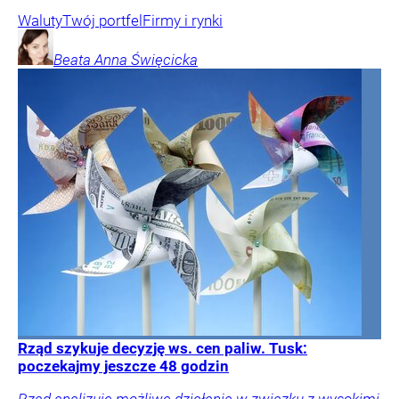
Waluty
Twój portfel
Firmy i rynki
Beata Anna
Święcicka
Rząd szykuje decyzję ws. cen paliw. Tusk:
poczekajmy jeszcze 48 godzin