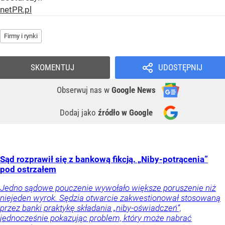
netPR.pl
Firmy i rynki
SKOMENTUJ
UDOSTĘPNIJ
Obserwuj nas
w
Google News
Dodaj jako
źródło w Google
Sąd rozprawił się z bankową fikcją. „Niby-potrącenia”
pod ostrzałem
Jedno sądowe pouczenie wywołało większe poruszenie niż
niejeden wyrok. Sędzia otwarcie zakwestionował stosowaną
przez banki praktykę składania „niby-oświadczeń”,
jednocześnie pokazując problem, który może nabrać