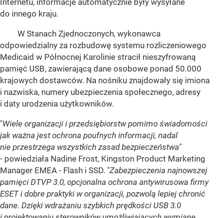
Internetu, informacje automatycznie były wysyłane
do innego kraju.
W Stanach Zjednoczonych, wykonawca
odpowiedzialny za rozbudowę systemu rozliczeniowego
Medicaid w Północnej Karolinie stracił nieszyfrowaną
pamięć USB, zawierającą dane osobowe ponad 50.000
krajowych dostawców. Na nośniku znajdowały się imiona
i nazwiska, numery ubezpieczenia społecznego, adresy
i daty urodzenia użytkowników.
"
Wiele organizacji i przedsiębiorstw pomimo świadomości
jak ważna jest ochrona poufnych informacji, nadal
nie przestrzega wszystkich zasad bezpieczeństwa
"
- powiedziała Nadine Frost, Kingston Product Marketing
Manager EMEA - Flash i SSD. "
Zabezpieczenia najnowszej
pamięci DTVP 3.0, opcjonalna ochrona antywirusowa firmy
ESET i dobre praktyki w organizacji, pozwolą lepiej chronić
dane. Dzięki wdrażaniu szybkich prędkości USB 3.0
i projektowaniu sterowników umożliwiających wymianę