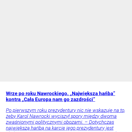
Wrze po roku Nawrockiego. „Największa hańba”
kontra „Cała Europa nam go zazdrości”
Po pierwszym roku prezydentury nic nie wskazuje na to,
żeby Karol Nawrocki wyciszył spory między dwoma
zwaśnionymi politycznymi obozami. – Dotychczas
największą hańbą na karcie jego prezydentury jest