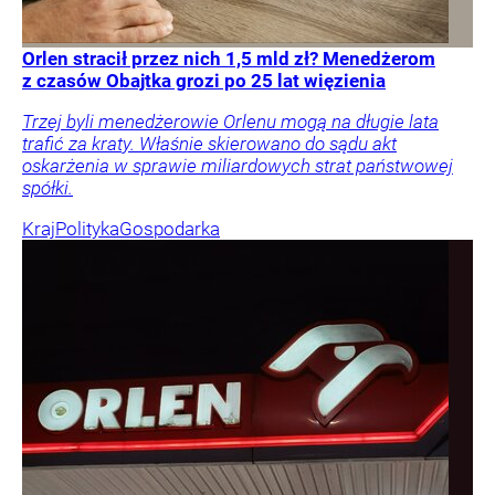
Orlen stracił przez nich 1,5 mld zł? Menedżerom
z czasów Obajtka grozi po 25 lat więzienia
Trzej byli menedżerowie Orlenu mogą na długie lata
trafić za kraty. Właśnie skierowano do sądu akt
oskarżenia w sprawie miliardowych strat państwowej
spółki.
Kraj
Polityka
Gospodarka