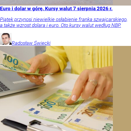
Euro i dolar w górę. Kursy walut 7 sierpnia 2026 r.
Piątek przynosi niewielkie osłabienie franka szwajcarskiego,
a także wzrost dolara i euro. Oto kursy walut według NBP.
Radosław
Święcki