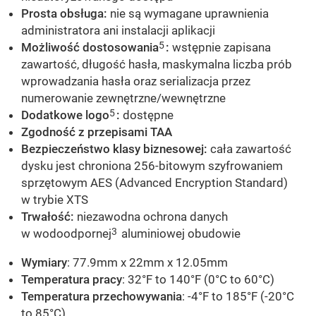
Prosta obsługa:
nie są wymagane uprawnienia
administratora ani instalacji aplikacji
5
Możliwość dostosowania
:
wstępnie zapisana
zawartość, długość hasła, maskymalna liczba prób
wprowadzania hasła oraz serializacja przez
numerowanie zewnętrzne/wewnętrzne
5
Dodatkowe logo
:
dostępne
Zgodność z przepisami TAA
Bezpieczeństwo klasy biznesowej:
cała zawartość
dysku jest chroniona 256-bitowym szyfrowaniem
sprzętowym AES (Advanced Encryption Standard)
w trybie XTS
Trwałość:
niezawodna ochrona danych
3
w wodoodpornej
aluminiowej obudowie
Wymiary
: 77.9mm x 22mm x 12.05mm
Temperatura pracy
: 32°F to 140°F (0°C to 60°C)
Temperatura przechowywania
: -4°F to 185°F (-20°C
to 85°C)