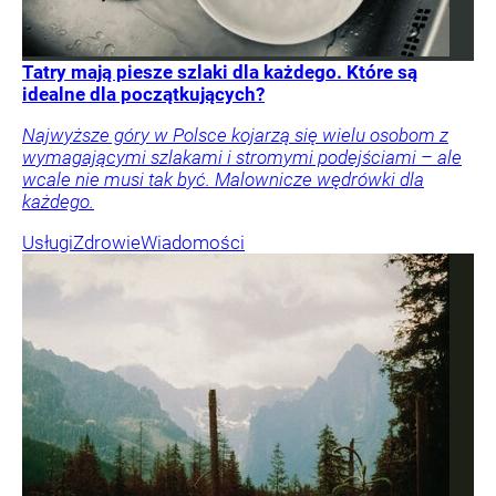
Tatry mają piesze szlaki dla każdego. Które są
idealne dla początkujących?
Najwyższe góry w Polsce kojarzą się wielu osobom z
wymagającymi szlakami i stromymi podejściami – ale
wcale nie musi tak być. Malownicze wędrówki dla
każdego.
Usługi
Zdrowie
Wiadomości