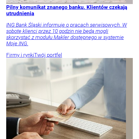
Pilny komunikat znanego banku. Klientów czekają
utrudnienia
ING Bank Śląski informuje o pracach serwisowych. W
sobotę klienci przez 10 godzin nie będą mogli
skorzystać z modułu Makler dostępnego w systemie
Moje ING.
Firmy i rynki
Twój portfel