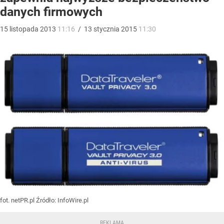
danych firmowych
15
listopada
2013
11:16
/
13
stycznia
2015
11:30
fot. netPR.pl
Źródło:
InfoWire.pl