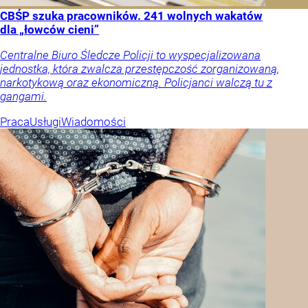
CBŚP szuka pracowników. 241 wolnych wakatów
dla „łowców cieni”
Centralne Biuro Śledcze Policji to wyspecjalizowana
jednostka, która zwalcza przestępczość zorganizowaną,
narkotykową oraz ekonomiczną. Policjanci walczą tu z
gangami.
Praca
Usługi
Wiadomości