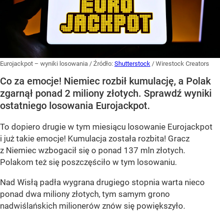
Eurojackpot – wyniki losowania
/ Źródło:
Shutterstock
/
Wirestock Creators
Co za emocje! Niemiec rozbił kumulację, a Polak
zgarnął ponad 2 miliony złotych. Sprawdź wyniki
ostatniego losowania Eurojackpot.
To dopiero drugie w tym miesiącu losowanie Eurojackpot
i już takie emocje! Kumulacja została rozbita! Gracz
z Niemiec wzbogacił się o ponad 137 mln złotych.
Polakom też się poszczęściło w tym losowaniu.
Nad Wisłą padła wygrana drugiego stopnia warta nieco
ponad dwa miliony złotych, tym samym grono
nadwiślańskich milionerów znów się powiększyło.