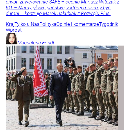
chyba zawetowanie SAFE – ocenia Mariusz Witczak z
KO. – Mamy głowę państwa, z której możemy być
dumni – kontruje Marek Jakubiak z Rozwoju Plus.
Kraj
Tylko u Nas
Polityka
Opinie i komentarze
Tygodnik
Wprost
Magdalena
Frindt