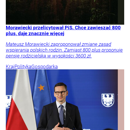
Morawiecki przelicytował PiS. Chce zawieszać 800
plus, daje znacznie więcej
Mateusz Morawiecki zaproponował zmianę zasad
wspierania polskich rodzin. Zamiast 800 plus proponuje
pensję rodzicielską w wysokości 3600 zł.
Kraj
Polityka
Gospodarka