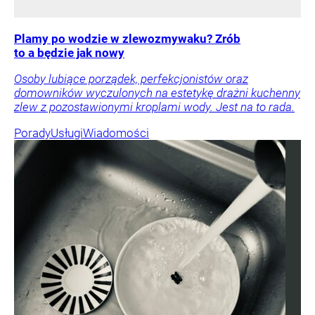
Plamy po wodzie w zlewozmywaku? Zrób
to a będzie jak nowy
Osoby lubiące porządek, perfekcjonistów oraz
domowników wyczulonych na estetykę drażni kuchenny
zlew z pozostawionymi kroplami wody. Jest na to rada.
Porady
Usługi
Wiadomości