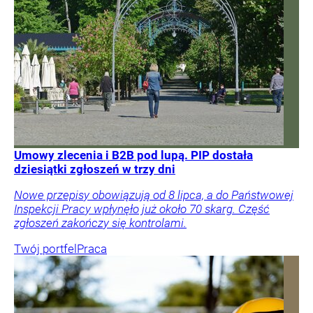
Umowy zlecenia i B2B pod lupą. PIP dostała
dziesiątki zgłoszeń w trzy dni
Nowe przepisy obowiązują od 8 lipca, a do Państwowej
Inspekcji Pracy wpłynęło już około 70 skarg. Część
zgłoszeń zakończy się kontrolami.
Twój portfel
Praca