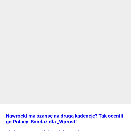
Nawrocki ma szansę na drugą kadencję? Tak ocenili
go Polacy. Sondaż dla „Wprost”