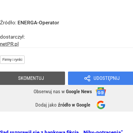
Źródło:
ENERGA-Operator
dostarczył:
netPR.pl
Firmy i rynki
SKOMENTUJ
UDOSTĘPNIJ
Obserwuj nas
w
Google News
Dodaj jako
źródło w Google
Sąd rozprawił się z bankową fikcją. „Niby-potrącenia”