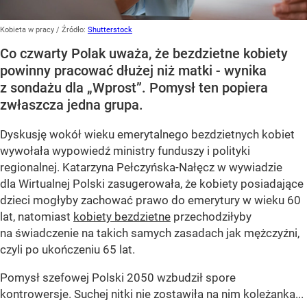
Kobieta w pracy
/ Źródło:
Shutterstock
Co czwarty Polak uważa, że bezdzietne kobiety
powinny pracować dłużej niż matki - wynika
z sondażu dla „Wprost”. Pomysł ten popiera
zwłaszcza jedna grupa.
Dyskusję wokół wieku emerytalnego bezdzietnych kobiet
wywołała wypowiedź ministry funduszy i polityki
regionalnej. Katarzyna Pełczyńska-Nałęcz w wywiadzie
dla Wirtualnej Polski zasugerowała, że kobiety posiadające
dzieci mogłyby zachować prawo do emerytury w wieku 60
lat, natomiast
kobiety bezdzietne
przechodziłyby
na świadczenie na takich samych zasadach jak mężczyźni,
czyli po ukończeniu 65 lat.
Pomysł szefowej Polski 2050 wzbudził spore
kontrowersje. Suchej nitki nie zostawiła na nim koleżanka...