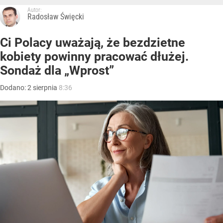
Autor:
Radosław Święcki
Ci Polacy uważają, że bezdzietne
kobiety powinny pracować dłużej.
Sondaż dla „Wprost”
Dodano:
2
sierpnia
8:36