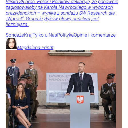
Blisko 39 proc. Polek i Polaków deklaruje, że ponownie
zagłosowałoby na Karola Nawrockiego w wyborach
prezydenckich – wynika z sondażu SW Research dla
„Wprost”. Grupa krytyków głowy państwa jest
liczniejsza.
Sondaże
Kraj
Tylko u Nas
Polityka
Opinie i komentarze
Magdalena
Frindt