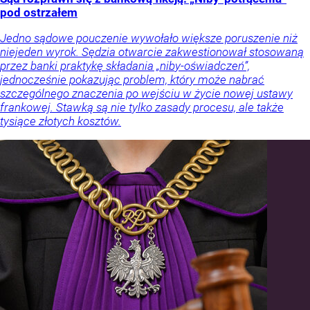
pod ostrzałem
Jedno sądowe pouczenie wywołało większe poruszenie niż
niejeden wyrok. Sędzia otwarcie zakwestionował stosowaną
przez banki praktykę składania „niby-oświadczeń”,
jednocześnie pokazując problem, który może nabrać
szczególnego znaczenia po wejściu w życie nowej ustawy
frankowej. Stawką są nie tylko zasady procesu, ale także
tysiące złotych kosztów.