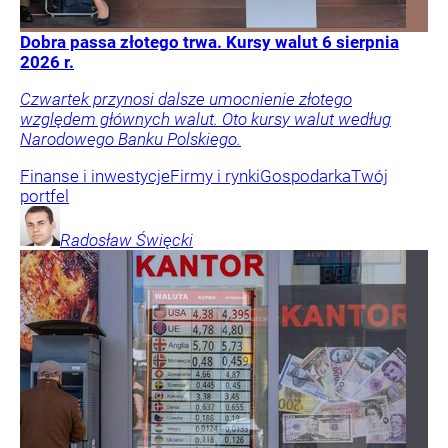
Dobra passa złotego trwa. Kursy walut 6 sierpnia
2026 r.
Czwartek przynosi dalsze umocnienie złotego
względem głównych walut. Oto kursy walut według
Narodowego Banku Polskiego.
Finanse i inwestycje
Firmy i rynki
Gospodarka
Twój
portfel
Radosław
Święcki