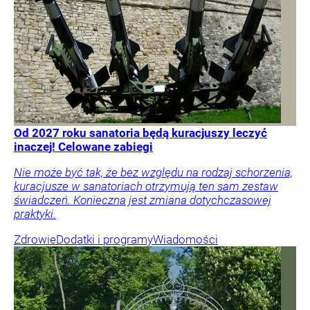
Od 2027 roku sanatoria będą kuracjuszy leczyć
inaczej! Celowane zabiegi
Nie może być tak, że bez względu na rodzaj schorzenia,
kuracjusze w sanatoriach otrzymują ten sam zestaw
świadczeń. Konieczna jest zmiana dotychczasowej
praktyki.
Zdrowie
Dodatki i programy
Wiadomości