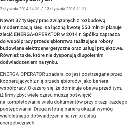
2
stycznia
2014
14:00
/
13
stycznia
2015
11:31
Nawet 37 tysięcy prac związanych z rozbudową
i modernizacją sieci na łączną kwotę 550 mln zł planuje
zlecić ENERGA-OPERATOR
w 2014 r. Spółka zaprasza
do współpracy przedsiębiorstwa realizujące roboty
budowlane elektroenergetyczne oraz usługi projektowe.
Również takie, które nie dysponują długoletnim
doświadczeniem na rynku.
ENERGA-OPERATOR zbadała, co jest postrzegane przez
kooperujących z nią przedsiębiorców jako bariera
współpracy. Okazało się, że dominuje obawa przed tym,
iż firmy zbyt wiele czasu muszą poświęcić
na kompletowanie wielu dokumentów przy okazji każdego
postępowania. Drugą istotną barierą okazał wymóg
wieloletniego doświadczenia na rynku usług
energetycznych.