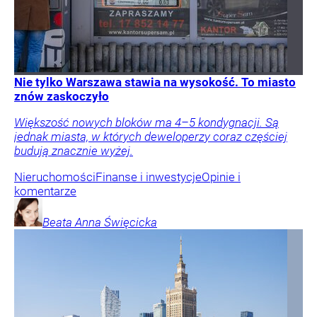
Nie tylko Warszawa stawia na wysokość. To miasto
znów zaskoczyło
Większość nowych bloków ma 4–5 kondygnacji. Są
jednak miasta, w których deweloperzy coraz częściej
budują znacznie wyżej.
Nieruchomości
Finanse i inwestycje
Opinie i
komentarze
Beata Anna
Święcicka