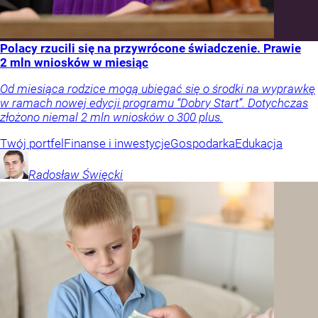
Polacy rzucili się na przywrócone świadczenie. Prawie
2 mln wniosków w miesiąc
Od miesiąca rodzice mogą ubiegać się o środki na wyprawkę
w ramach nowej edycji programu “Dobry Start”. Dotychczas
złożono niemal 2 mln wniosków o 300 plus.
Twój portfel
Finanse i inwestycje
Gospodarka
Edukacja
Radosław
Święcki