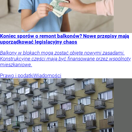
Koniec sporów o remont balkonów? Nowe przepisy mają
uporządkować legislacyjny chaos
Balkony w blokach mogą zostać objęte nowymi zasadami.
Konstrukcyjne części mają być finansowane przez wspólnoty
mieszkaniowe.
Prawo i podatki
Wiadomości