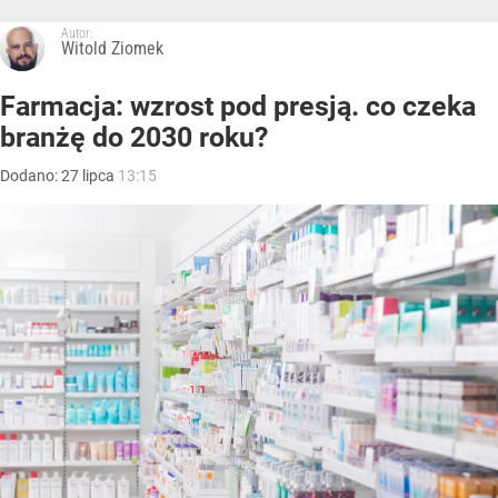
Autor:
Witold Ziomek
Farmacja: wzrost pod presją. co czeka
branżę do 2030 roku?
Dodano:
27
lipca
13:15