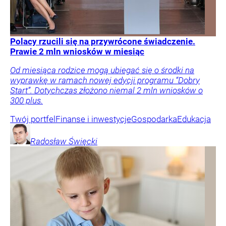
Polacy rzucili się na przywrócone świadczenie.
Prawie 2 mln wniosków w miesiąc
Od miesiąca rodzice mogą ubiegać się o środki na
wyprawkę w ramach nowej edycji programu “Dobry
Start”. Dotychczas złożono niemal 2 mln wniosków o
300 plus.
Twój portfel
Finanse i inwestycje
Gospodarka
Edukacja
Radosław
Święcki