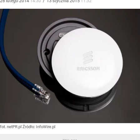
26
lutego
2014
14:30
/
13
stycznia
2015
11:32
fot. netPR.pl
Źródło:
InfoWire.pl