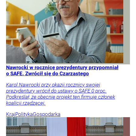
Nawrocki w rocznicę prezydentury przypomniał
o SAFE. Zwrócił się do Czarzastego
Karol Nawrocki przy okazji rocznicy swojej
prezydentury wrócił do ustawy o SAFE 0 proc.
Podkreślał, że obecnie projekt ten firmuje członek
koalicji rządzącej.
Kraj
Polityka
Gospodarka