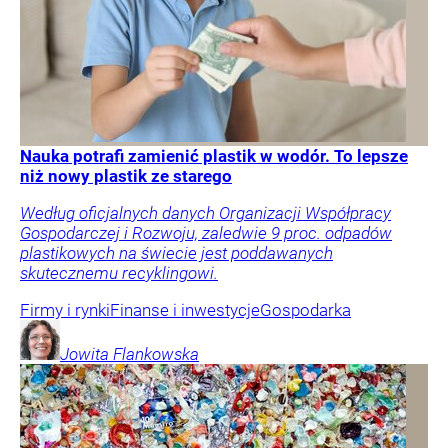
Nauka potrafi zamienić plastik w wodór. To lepsze
niż nowy plastik ze starego
Według oficjalnych danych Organizacji Współpracy
Gospodarczej i Rozwoju, zaledwie 9 proc. odpadów
plastikowych na świecie jest poddawanych
skutecznemu recyklingowi.
Firmy i rynki
Finanse i inwestycje
Gospodarka
Jowita
Flankowska