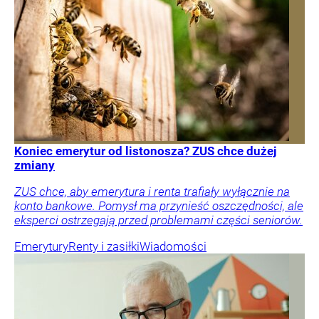
Koniec emerytur od listonosza? ZUS chce dużej
zmiany
ZUS chce, aby emerytura i renta trafiały wyłącznie na
konto bankowe. Pomysł ma przynieść oszczędności, ale
eksperci ostrzegają przed problemami części seniorów.
Emerytury
Renty i zasiłki
Wiadomości