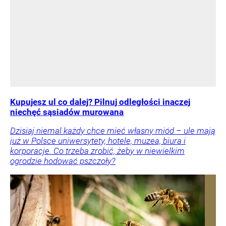
Kupujesz ul co dalej? Pilnuj odległości inaczej
niechęć sąsiadów murowana
Dzisiaj niemal każdy chce mieć własny miód – ule mają
już w Polsce uniwersytety, hotele, muzea, biura i
korporacje. Co trzeba zrobić, żeby w niewielkim
ogrodzie hodować pszczoły?