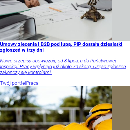
Umowy zlecenia i B2B pod lupą. PIP dostała dziesiątki
zgłoszeń w trzy dni
Nowe przepisy obowiązują od 8 lipca, a do Państwowej
Inspekcji Pracy wpłynęło już około 70 skarg. Część zgłoszeń
zakończy się kontrolami.
Twój portfel
Praca