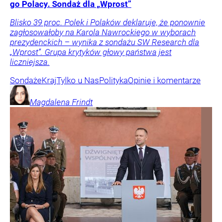
go Polacy. Sondaż dla „Wprost”
Blisko 39 proc. Polek i Polaków deklaruje, że ponownie
zagłosowałoby na Karola Nawrockiego w wyborach
prezydenckich – wynika z sondażu SW Research dla
„Wprost”. Grupa krytyków głowy państwa jest
liczniejsza.
Sondaże
Kraj
Tylko u Nas
Polityka
Opinie i komentarze
Magdalena
Frindt