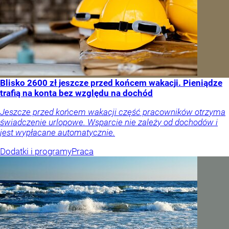
Blisko 2600 zł jeszcze przed końcem wakacji. Pieniądze
trafią na konta bez względu na dochód
Jeszcze przed końcem wakacji część pracowników otrzyma
świadczenie urlopowe. Wsparcie nie zależy od dochodów i
jest wypłacane automatycznie.
Dodatki i programy
Praca