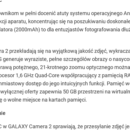
ikom w pełni docenić atuty systemu operacyjnego Andro
kcji aparatu, koncentrując się na poszukiwaniu doskonał
tora (2000mAh) to dla entuzjastów fotografowania dłuż
2 przekładają się na wyjątkową jakość zdjęć, wykracza
eneruje wyraziste, pełne szczegółów obrazy o nasycon
rawą potężnego, 21-krotnego zoomu optycznego można je
ocesor 1,6 GHz Quad-Core współpracujący z pamięcią RA
miastowy dostęp do jego intuicyjnych funkcji. Pamięć 
 wyłącznej oferty zapewnia 50 GB przestrzeni na wirtual
się o wolne miejsce na kartach pamięci.
nie
w GALAXY Camera 2 sprawiają, że przesyłanie zdjęć je