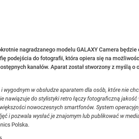
lokrotnie nagradzanego modelu GALAXY Camera będzie d
ię podejścia do fotografii, która opiera się na możliwoś
ostępnych kanałów. Aparat został stworzony z myślą o 
 wygodnym w obsłudze aparatem dla osób, które nie chcą 
e nawiązuje do stylistyki retro łączy fotograficzną jakoś
 większości nowoczesnych smartfonów. System operacyjny
zdjęć i pozwala wysłać je znajomym lub publikować w me
nics Polska.
ć