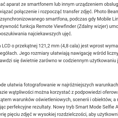
ać aparat ze smartfonem lub innym urządzeniem obsług
wiązać połączenie i rozpocząć transfer zdjęć. Photo Be
o zsynchronizowanego smartfona, podczas gdy Mobile Lin
tywność funkcja Remote Viewfinder (Zdalny wizjer) um
oszukiwania najciekawszych ujęć.
LCD o przekątnej 121,2 mm (4,8 cala) jest wprost wyma
gółach. Jego rozmiary ułatwiają nawigację wśród licznych
wdzi się świetnie zarówno w codziennym użytkowaniu j
e ułatwia fotografowanie w najróżniejszych warunkach. 
 razie wątpliwości można korzystać z podpowiedzi ofero
 kątem warunków oświetleniowych, scenerii i obiektów, a
c perfekcyjne rezultaty. Nowy tryb Smart Mode Selfie
rię pięciu zdjęć w wysokiej rozdzielczości, aby użytkown