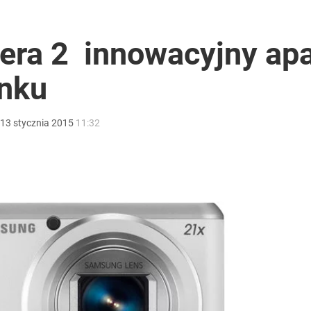
ra 2 innowacyjny apa
ynku
13
stycznia
2015
11:32