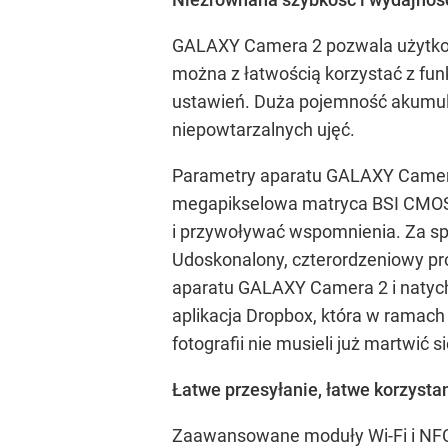
GALAXY Camera 2 pozwala użytkown
można z łatwością korzystać z fun
ustawień. Duża pojemność akumula
niepowtarzalnych ujęć.
Parametry aparatu GALAXY Camera 
megapikselowa matryca BSI CMOS g
i przywoływać wspomnienia. Za sp
Udoskonalony, czterordzeniowy pr
aparatu GALAXY Camera 2 i natych
aplikacja Dropbox, która w ramach
fotografii nie musieli już martwić 
Łatwe przesyłanie, łatwe korzysta
Zaawansowane moduły Wi-Fi i NFC 