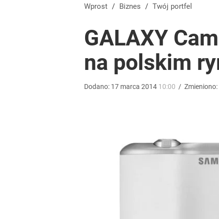
Wprost
/
Biznes
/
Twój portfel
GALAXY Came
na polskim r
Dodano:
17
marca
2014
10:00
/
Zmieniono: