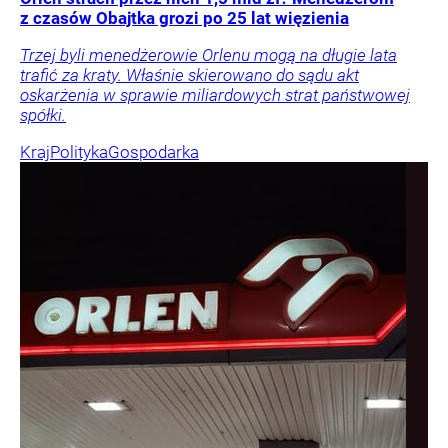
z czasów Obajtka grozi po 25 lat więzienia
Trzej byli menedżerowie Orlenu mogą na długie lata
trafić za kraty. Właśnie skierowano do sądu akt
oskarżenia w sprawie miliardowych strat państwowej
spółki.
Kraj
Polityka
Gospodarka