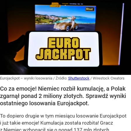
Eurojackpot – wyniki losowania
/ Źródło:
Shutterstock
/
Wirestock Creators
Co za emocje! Niemiec rozbił kumulację, a Polak
zgarnął ponad 2 miliony złotych. Sprawdź wyniki
ostatniego losowania Eurojackpot.
To dopiero drugie w tym miesiącu losowanie Eurojackpot
i już takie emocje! Kumulacja została rozbita! Gracz
z Niemiec wzbogacił się o ponad 137 mln złotych.