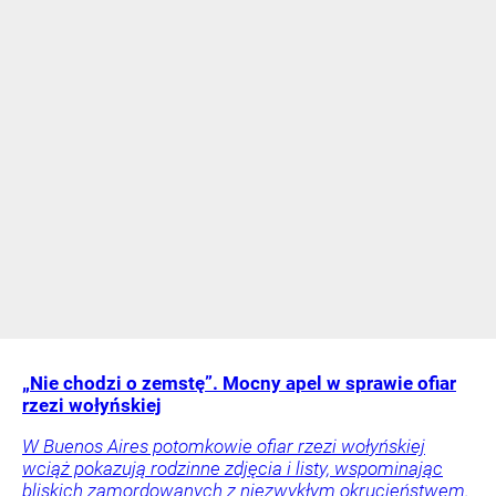
„Nie chodzi o zemstę”. Mocny apel w sprawie ofiar
rzezi wołyńskiej
W Buenos Aires potomkowie ofiar rzezi wołyńskiej
wciąż pokazują rodzinne zdjęcia i listy, wspominając
bliskich zamordowanych z niezwykłym okrucieństwem.