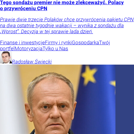
Tego sondażu premier nie może zlekceważyć. Polacy
o przywróceniu CPN
Prawie dwie trzecie Polaków chce przywrócenia pakietu CPN
na dwa ostatnie tygodnie wakacji – wynika z sondażu dla
„Wprost”. Decyzja w tej sprawie lada dzień.
Finanse i inwestycje
Firmy i rynki
Gospodarka
Twój
portfel
Motoryzacja
Tylko u Nas
Radosław
Święcki