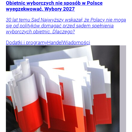
Obietnic wyborczych nie sposób w Polsce
wyegzekwować. Wybory 2027
30 lat temu Sąd Najwyższy wskazał, że Polacy nie mogą
się od polityków domagać przed sądem spełnienia
wyborczych obietnic. Dlaczego?
Dodatki i programy
Handel
Wiadomości