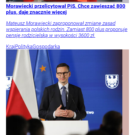
Morawiecki przelicytował PiS. Chce zawieszać 800
plus, daje znacznie więcej
Mateusz Morawiecki zaproponował zmianę zasad
wspierania polskich rodzin. Zamiast 800 plus proponuje
pensję rodzicielską w wysokości 3600 zł.
Kraj
Polityka
Gospodarka