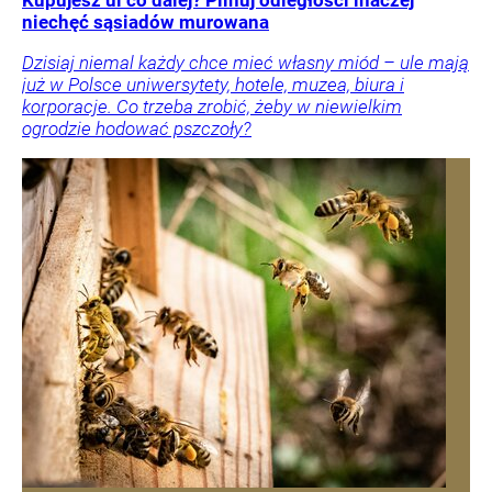
Kupujesz ul co dalej? Pilnuj odległości inaczej
niechęć sąsiadów murowana
Dzisiaj niemal każdy chce mieć własny miód – ule mają
już w Polsce uniwersytety, hotele, muzea, biura i
korporacje. Co trzeba zrobić, żeby w niewielkim
ogrodzie hodować pszczoły?