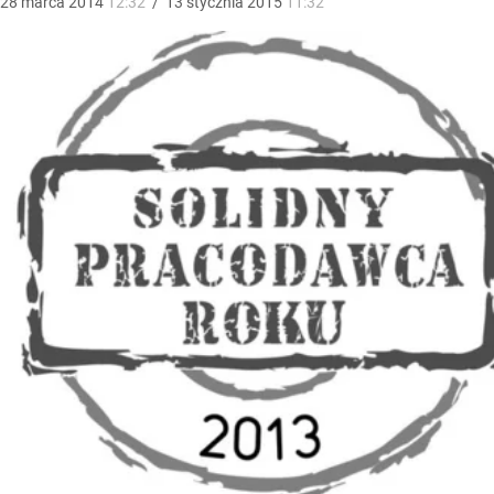
28
marca
2014
12:32
/
13
stycznia
2015
11:32