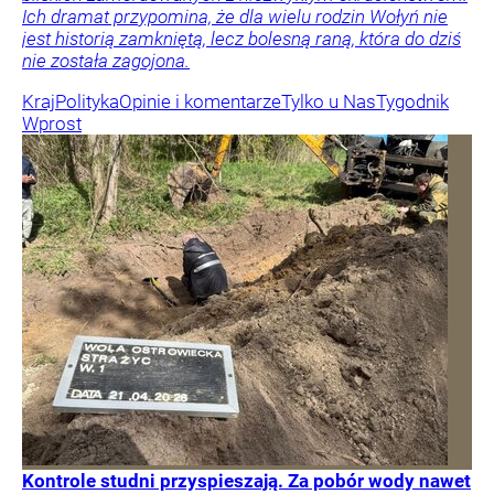
Ich dramat przypomina, że dla wielu rodzin Wołyń nie
jest historią zamkniętą, lecz bolesną raną, która do dziś
nie została zagojona.
Kraj
Polityka
Opinie i komentarze
Tylko u Nas
Tygodnik
Wprost
Kontrole studni przyspieszają. Za pobór wody nawet