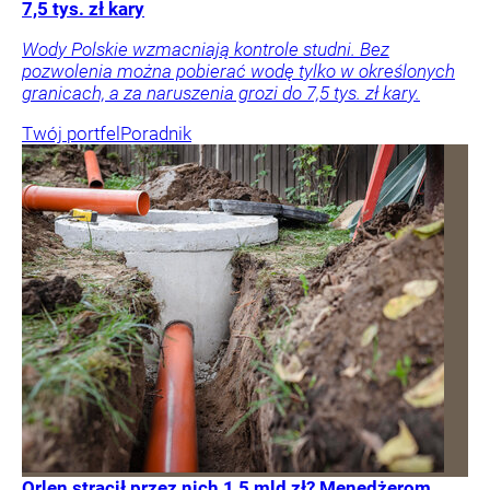
7,5 tys. zł kary
Wody Polskie wzmacniają kontrole studni. Bez
pozwolenia można pobierać wodę tylko w określonych
granicach, a za naruszenia grozi do 7,5 tys. zł kary.
Twój portfel
Poradnik
Orlen stracił przez nich 1,5 mld zł? Menedżerom