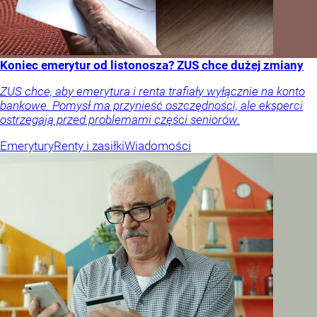
Koniec emerytur od listonosza? ZUS chce dużej zmiany
ZUS chce, aby emerytura i renta trafiały wyłącznie na konto
bankowe. Pomysł ma przynieść oszczędności, ale eksperci
ostrzegają przed problemami części seniorów.
Emerytury
Renty i zasiłki
Wiadomości