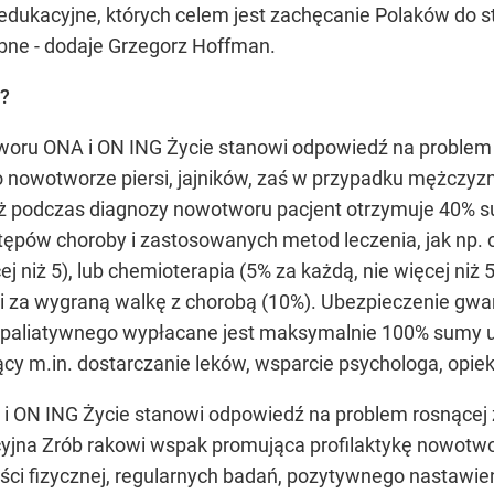
i edukacyjne, których celem jest zachęcanie Polaków do 
bne - dodaje Grzegorz Hoffman.
e?
oru ONA i ON ING Życie stanowi odpowiedź na problem 
o nowotworze piersi, jajników, zaś w przypadku mężczyzn
Już podczas diagnozy nowotworu pacjent otrzymuje 40% 
ępów choroby i zastosowanych metod leczenia, jak np. op
ej niż 5), lub chemioterapia (5% za każdą, nie więcej niż 
) i za wygraną walkę z chorobą (10%). Ubezpieczenie gw
 paliatywnego wypłacane jest maksymalnie 100% sumy u
ący m.in. dostarczanie leków, wsparcie psychologa, opie
ON ING Życie stanowi odpowiedź na problem rosnącej z
yjna Zrób rakowi wspak promująca profilaktykę nowotw
ści fizycznej, regularnych badań, pozytywnego nastawi