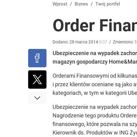
Blisko 200 tys. takich aktów w rok. Polacy masow
Wprost
/
Biznes
/
Twój portfel
Order Fina
dodaj
Wielkie pieniądze w Eurojackpot. Polak zgarnął po
Dodano:
28
marca
2014
9:37
/
Zmieniono:
1
Ubezpieczenie na wypadek zachor
dodaj
magazyn gospodarczy Home&Market.
Orderami Finansowymi od kilkunast
Tajemnica paragonów grozy. Tak restauratorzy m
i przez klientów oceniane są jako
kategoriach, w tym w kategorii Ub
1
Ubezpieczenie na wypadek zachor
Nagrodzenie tego produktu Ordere
finansowego, które pozwala na szy
Kierownik ds. Produktów w ING Życi