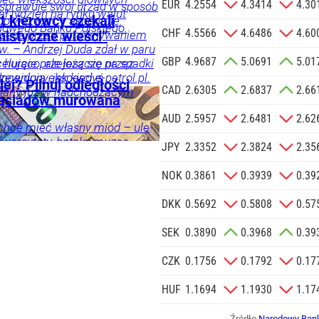
informacji
EUR
4.2554
4.3414
4.30
 sprawuje swój urząd w sposób
ał tydzień na rynku walut
Agencji
t kierowcy czekali
 do wyzwań – akcentuje.
owego Banku Polskiego.
Reklamowej
CHF
4.5566
4.6486
4.60
trzega przed porównywaniem
istyczne wieści”
 o.o. w imieniu
w. – Andrzej Duda zdał w paru
GBP
4.9687
5.0691
5.01
a zlecenie jej
elująco, ale jeszcze przez
 hurcie przełożą się na spadki
doceniony, jak kiedyś
zewidują eksperci e-petrol.pl.
znesowych.
ej? Pilnuj odległości
CAD
2.6305
2.6837
2.66
i, a po latach się to zmieniło
iany już w nadchodzącym
 sąsiadów murowana
znik Andrzeja Dudy.
 SIĘ
AUD
2.5957
2.6481
2.62
 chce mieć własny miód – ule
wersytety, hotele, muzea,
ka
Twój
JPY
2.3352
2.3824
2.35
 trzeba zrobić, żeby w
 hodować pszczoły?
NOK
0.3861
0.3939
0.39
DKK
0.5692
0.5808
0.57
SEK
0.3890
0.3968
0.39
CZK
0.1756
0.1792
0.17
HUF
1.1694
1.1930
1.17
Źródło
Narodowy Bank