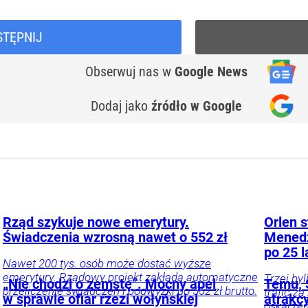
STĘPNIJ
Obserwuj nas
w
Google News
Dodaj jako
źródło w Google
Rząd szykuje nowe emerytury.
Orlen s
Świadczenia wzrosną nawet o 552 zł
Menedż
po 25 l
Nawet 200 tys. osób może dostać wyższe
emerytury. Rządowy projekt zakłada automatyczne
Trzej by
„Nie chodzi o zemstę”. Mocny apel
Temu, S
przeliczenie świadczeń i podwyżki do 552 zł brutto.
trafić z
w sprawie ofiar rzezi wołyńskiej
atrakc
oskarżen