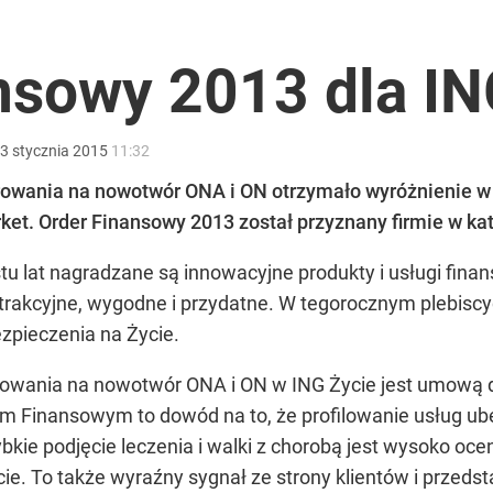
o przekazują sobie nieruchomości
nsowy 2013 dla IN
nad dwa miliony złotych
3
stycznia
2015
11:32
owania na nowotwór ONA i ON otrzymało wyróżnienie w
 Order Finansowy 2013 został przyznany firmie w kate
u lat nagradzane są innowacyjne produkty i usługi finan
anipulują cenami nad morzem
 atrakcyjne, wygodne i przydatne. W tegorocznym plebisc
ezpieczenia na Życie.
owania na nowotwór ONA i ON w ING Życie jest umową d
m Finansowym to dowód na to, że profilowanie usług u
bkie podjęcie leczenia i walki z chorobą jest wysoko oc
e. To także wyraźny sygnał ze strony klientów i przedst