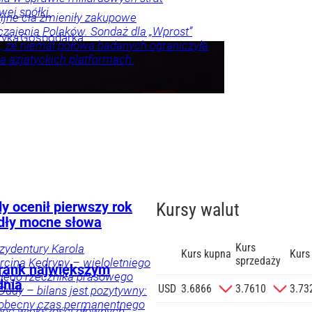
ej spółki.
jne cła zmieniły zakupowe
zajenia Polaków. Sondaż dla „Wprost”
tyka
Gospodarka
, że niemal połowa badanych ograniczyła
a azjatyckich platformach.
nna
spodarka
Twój
ka
ylko u
y ocenił pierwszy rok
Kursy walut
dły mocne słowa
Kurs
ezydentury Karola
Kurs kupna
Kurs
sprzedaży
cina Kędryny – wieloletniego
 Frank największym
yłego rzecznika prasowego
dnia
zgodę na
USD
3.6866
3.7610
3.73
Dudy – bilans jest pozytywny:
 na podany
 obecny czas permanentnego
bec większości głównych