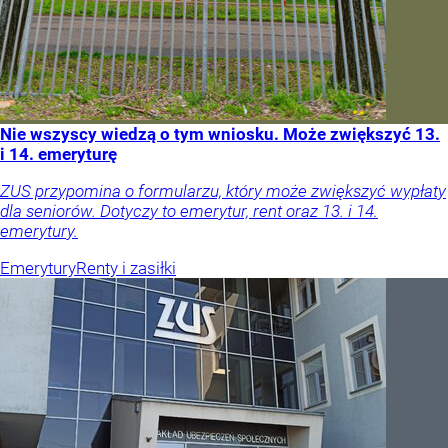
Nie wszyscy wiedzą o tym wniosku. Może zwiększyć 13.
i 14. emeryturę
ZUS przypomina o formularzu, który może zwiększyć wypłaty
dla seniorów. Dotyczy to emerytur, rent oraz 13. i 14.
emerytury.
Emerytury
Renty i zasiłki