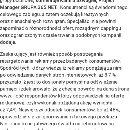
grupy docelowej
komentuje Kamila Szwagiel, Project
Manager GRUPA 365 NET.
Konsumenci są świadomi tego
celowego zabiegu, a zatem oczekują kreatywnych
oraz nienachalnych rozwiązań. Specjaliści nie powinni
zapominać o różnorodności ofert, rozsądnym cappingu
oraz ograniczonym czasie trwania podobnych kampanii
dodaje.
Zaskakujący jest również sposób postrzegania
retargetowania reklamy przez badanych konsumentów.
Spośród tych, którzy wiedzą iż reklamy podążają za nimi
po odwiedzeniu danych stron internetowych, aż 8,7 %
przyznało iż jest to doskonały pomysł na odświeżenie
pamięci i zdeklarowało, że z chęcią powróci na daną stronę
www. ilość respondentów którzy odpowiedzieli na ofertę
reklamową, czyli wykonali pożądaną akcję wyniosła
aż 7,4%. Największy odsetek konsumentów, bo aż 46%,
opowiedział się za ignorowaniem takowego przekazu.
Nie rzuca to negatywnego światła na retargetowaną