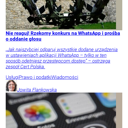
Nie reaguj! Rzekomy konkurs na WhatsApp i prośba
o oddanie głosu
„Jak najszybciej odparuj wszystkie dodane urządzenia
w ustawieniach aplikacji WhatsApp – tylko w ten
sposób odetniesz przestępcom dostęp” – ostrzega
zespół Cert Polska.
Usługi
Prawo i podatki
Wiadomości
Jowita
Flankowska