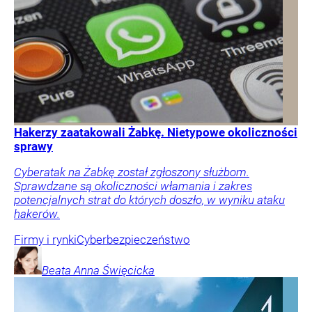
Hakerzy zaatakowali Żabkę. Nietypowe okoliczności
sprawy
Cyberatak na Żabkę został zgłoszony służbom.
Sprawdzane są okoliczności włamania i zakres
potencjalnych strat do których doszło, w wyniku ataku
hakerów.
Firmy i rynki
Cyberbezpieczeństwo
Beata Anna
Święcicka