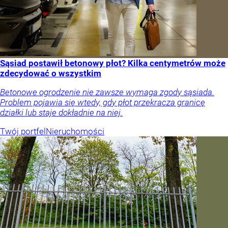
Sąsiad postawił betonowy płot? Kilka centymetrów może
zdecydować o wszystkim
Betonowe ogrodzenie nie zawsze wymaga zgody sąsiada.
Problem pojawia się wtedy, gdy płot przekracza granicę
działki lub staje dokładnie na niej.
Twój portfel
Nieruchomości