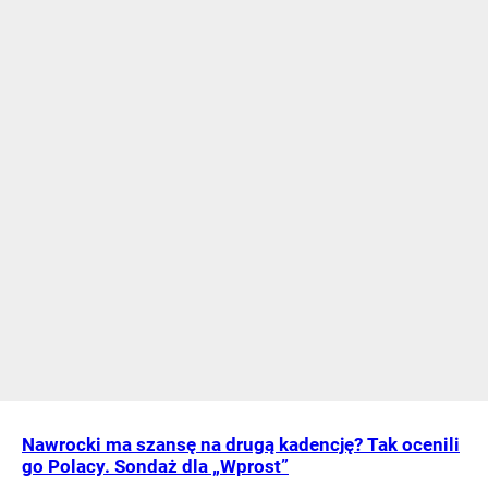
Nawrocki ma szansę na drugą kadencję? Tak ocenili
go Polacy. Sondaż dla „Wprost”