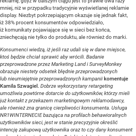
reklamę, gdyż w dalszym ciągu jest to prawie dwa razy
mniej, niż w przypadku tradycyjnie wyświetlanej reklamie
display. Niezbyt pokrzepiającym okazuje się jednak fakt,
iż 38% procent konsumentów odpowiedziało,
iż komunikaty pojawiające się w sieci bez końca,
zniechęcają nie tylko do produktu, ale również do marki.
Konsumenci wiedzą, iż jeśli raz udali się w dane miejsce,
ktoś będzie chciał sprawić aby wrócili. Badanie
przeprowadzone przez Marketing Land i SurveyMonkey
obrazuje niestety odsetek błędnie przeprowadzonych
lub nieumiejętnie przeprowadzonych kampanii
komentuje
Kamila Szwagiel.
Dobrze wykorzystany
retargeting
umożliwia powtórne dotarcie do użytkowników, którzy mieli
już kontakt z przekazem marketingowym reklamodawcy,
ale również zna granicę cierpliwości konsumenta. Usługa
NR1WINTERNECIE bazująca na profilach behawioralnych
użytkowników sieci, jest w stanie precyzyjnie określić
intencję zakupową użytkownika oraz to czy dany konsument