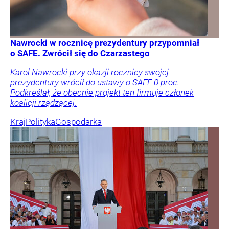
Nawrocki w rocznicę prezydentury przypomniał
o SAFE. Zwrócił się do Czarzastego
Karol Nawrocki przy okazji rocznicy swojej
prezydentury wrócił do ustawy o SAFE 0 proc.
Podkreślał, że obecnie projekt ten firmuje członek
koalicji rządzącej.
Kraj
Polityka
Gospodarka