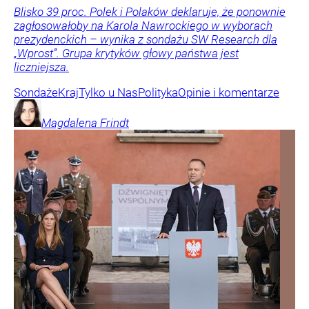
Blisko 39 proc. Polek i Polaków deklaruje, że ponownie
zagłosowałoby na Karola Nawrockiego w wyborach
prezydenckich – wynika z sondażu SW Research dla
„Wprost”. Grupa krytyków głowy państwa jest
liczniejsza.
Sondaże
Kraj
Tylko u Nas
Polityka
Opinie i komentarze
Magdalena
Frindt