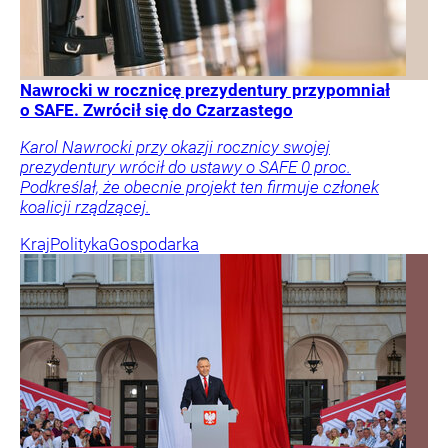
Nawrocki w rocznicę prezydentury przypomniał
o SAFE. Zwrócił się do Czarzastego
Karol Nawrocki przy okazji rocznicy swojej
prezydentury wrócił do ustawy o SAFE 0 proc.
Podkreślał, że obecnie projekt ten firmuje członek
koalicji rządzącej.
Kraj
Polityka
Gospodarka