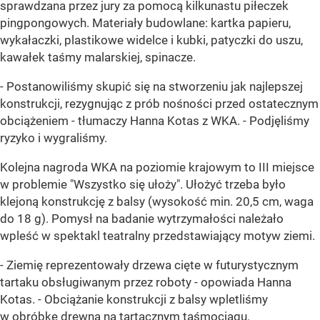
sprawdzana przez jury za pomocą kilkunastu piłeczek
pingpongowych. Materiały budowlane: kartka papieru,
wykałaczki, plastikowe widelce i kubki, patyczki do uszu,
kawałek taśmy malarskiej, spinacze.
- Postanowiliśmy skupić się na stworzeniu jak najlepszej
konstrukcji, rezygnując z prób nośności przed ostatecznym
obciążeniem - tłumaczy Hanna Kotas z WKA. - Podjęliśmy
ryzyko i wygraliśmy.
Kolejna nagroda WKA na poziomie krajowym to III miejsce
w problemie "Wszystko się ułoży". Ułożyć trzeba było
klejoną konstrukcję z balsy (wysokość min. 20,5 cm, waga
do 18 g). Pomysł na badanie wytrzymałości należało
wpleść w spektakl teatralny przedstawiający motyw ziemi.
- Ziemię reprezentowały drzewa cięte w futurystycznym
tartaku obsługiwanym przez roboty - opowiada Hanna
Kotas. - Obciążanie konstrukcji z balsy wpletliśmy
w obróbkę drewna na tartacznym taśmociągu.