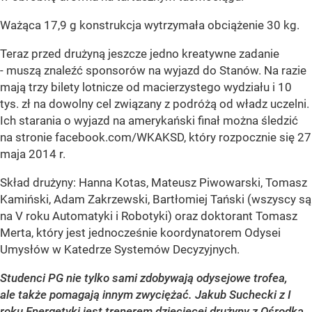
Ważąca 17,9 g konstrukcja wytrzymała obciążenie 30 kg.
Teraz przed drużyną jeszcze jedno kreatywne zadanie
- muszą znaleźć sponsorów na wyjazd do Stanów. Na razie
mają trzy bilety lotnicze od macierzystego wydziału i 10
tys. zł na dowolny cel związany z podróżą od władz uczelni.
Ich starania o wyjazd na amerykański finał można śledzić
na stronie facebook.com/WKAKSD, który rozpocznie się 27
maja 2014 r.
Skład drużyny: Hanna Kotas
, Mateusz Piwowarski, Tomasz
Kamiński, Adam Zakrzewski, Bartłomiej Tański (wszyscy są
na V roku Automatyki i Robotyki) oraz doktorant Tomasz
Merta, który jest jednocześnie koordynatorem Odysei
Umysłów w Katedrze Systemów Decyzyjnych.
Studenci PG nie tylko sami zdobywają odysejowe trofea,
ale także pomagają innym zwyciężać. Jakub Suchecki z I
roku Energetyki jest trenerem dziecięcej drużyny z Ośrodka