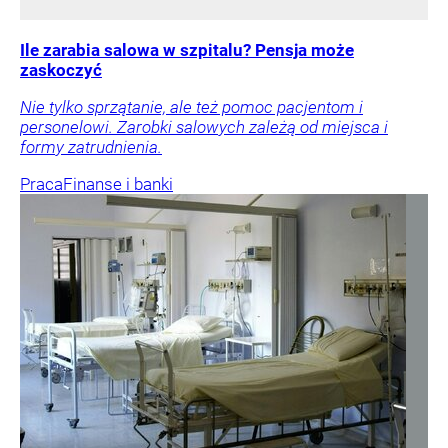
Ile zarabia salowa w szpitalu? Pensja może
zaskoczyć
Nie tylko sprzątanie, ale też pomoc pacjentom i
personelowi. Zarobki salowych zależą od miejsca i
formy zatrudnienia.
Praca
Finanse i banki