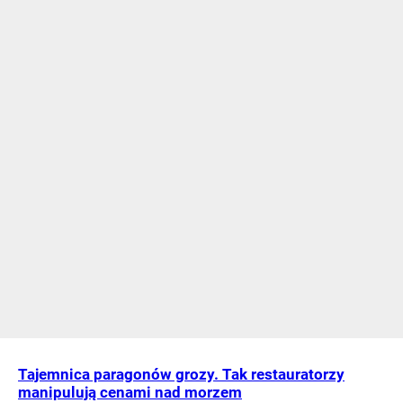
Tajemnica paragonów grozy. Tak restauratorzy
manipulują cenami nad morzem