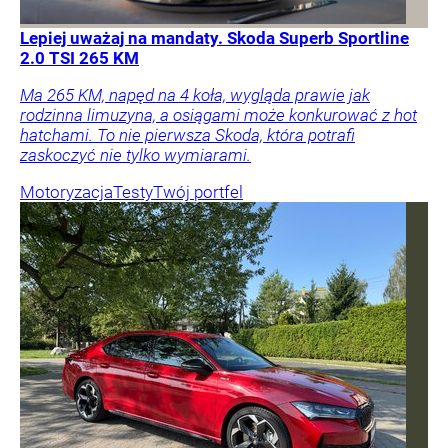
Lepiej uważaj na mandaty. Skoda Superb Sportline
2.0 TSI 265 KM
Ma 265 KM, napęd na 4 koła, wygląda prawie jak
rodzinna limuzyna, a osiągami może konkurować z hot
hatchami. To nie pierwsza Skoda, która potrafi
zaskoczyć nie tylko wymiarami.
Motoryzacja
Testy
Twój portfel