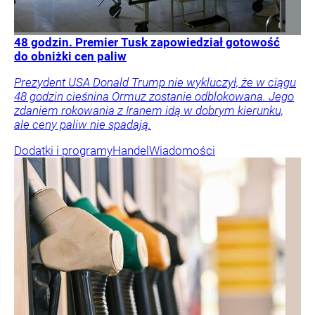
48 godzin. Premier Tusk zapowiedział gotowość
do obniżki cen paliw
Prezydent USA Donald Trump nie wykluczył, że w ciągu
48 godzin cieśnina Ormuz zostanie odblokowana. Jego
zdaniem rokowania z Iranem idą w dobrym kierunku,
ale ceny paliw nie spadają.
Dodatki i programy
Handel
Wiadomości