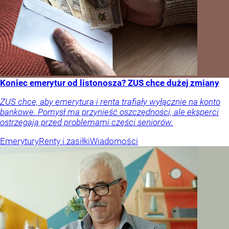
Koniec emerytur od listonosza? ZUS chce dużej zmiany
ZUS chce, aby emerytura i renta trafiały wyłącznie na konto
bankowe. Pomysł ma przynieść oszczędności, ale eksperci
ostrzegają przed problemami części seniorów.
Emerytury
Renty i zasiłki
Wiadomości