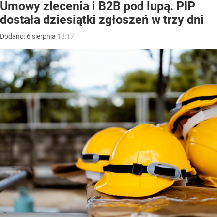
Umowy zlecenia i B2B pod lupą. PIP
dostała dziesiątki zgłoszeń w trzy dni
Dodano:
6
sierpnia
13:17