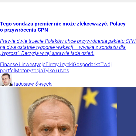
Tego sondażu premier nie może zlekceważyć. Polacy
o przywróceniu CPN
Prawie dwie trzecie Polaków chce przywrócenia pakietu CPN
na dwa ostatnie tygodnie wakacji – wynika z sondażu dla
„Wprost”. Decyzja w tej sprawie lada dzień.
Finanse i inwestycje
Firmy i rynki
Gospodarka
Twój
portfel
Motoryzacja
Tylko u Nas
Radosław
Święcki