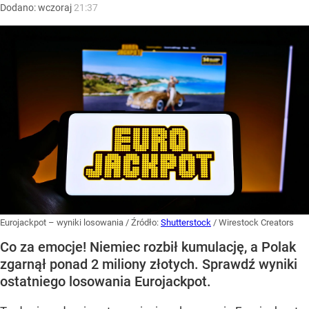
Dodano:
wczoraj
21:37
Eurojackpot – wyniki losowania
/ Źródło:
Shutterstock
/
Wirestock Creators
Co za emocje! Niemiec rozbił kumulację, a Polak
zgarnął ponad 2 miliony złotych. Sprawdź wyniki
ostatniego losowania Eurojackpot.