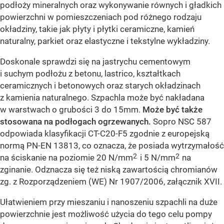
podłoży mineralnych oraz wykonywanie równych i gładkich
powierzchni w pomieszczeniach pod różnego rodzaju
okładziny, takie jak płyty i płytki ceramiczne, kamień
naturalny, parkiet oraz elastyczne i tekstylne wykładziny.
Doskonale sprawdzi się na jastrychu cementowym
i suchym podłożu z betonu, lastrico, kształtkach
ceramicznych i betonowych oraz starych okładzinach
z kamienia naturalnego. Szpachla może być nakładana
w warstwach o grubości 3 do 15mm.
Może być także
stosowana na podłogach ogrzewanych.
Sopro NSC 587
odpowiada klasyfikacji CT-C20-F5 zgodnie z europejską
normą PN-EN 13813, co oznacza, że posiada wytrzymałość
2
2
na ściskanie na poziomie 20 N/mm
i 5 N/mm
na
zginanie. Odznacza się też niską zawartością chromianów
zg. z Rozporządzeniem (WE) Nr 1907/2006, załącznik XVII.
Ułatwieniem przy mieszaniu i nanoszeniu szpachli na duże
powierzchnie jest możliwość użycia do tego celu pompy