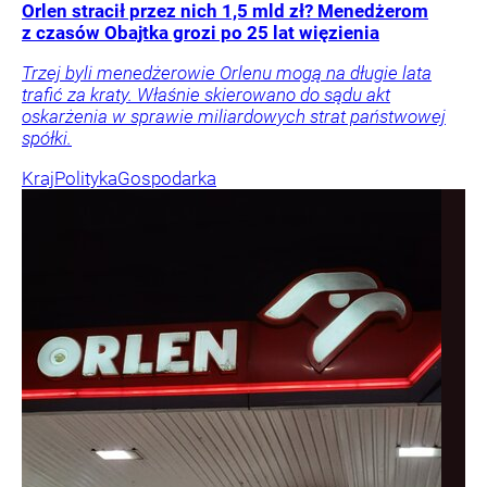
Orlen stracił przez nich 1,5 mld zł? Menedżerom
z czasów Obajtka grozi po 25 lat więzienia
Trzej byli menedżerowie Orlenu mogą na długie lata
trafić za kraty. Właśnie skierowano do sądu akt
oskarżenia w sprawie miliardowych strat państwowej
spółki.
Kraj
Polityka
Gospodarka