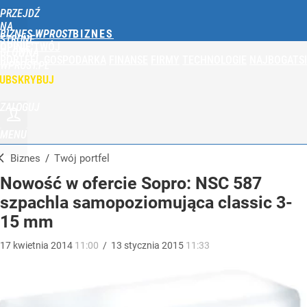
PRZEJDŹ
NA
BIZNES WPROST
STRONĘ
OPINIE
TWÓJ
GŁÓWNĄ
PORTFEL
GOSPODARKA
FINANSE
FIRMY
TECHNOLOGIE
NAJBOGATSI
WPROST.PL
UBSKRYBUJ
ZALOGUJ
MENU
Biznes
/
Twój portfel
Nowość w ofercie Sopro: NSC 587
szpachla samopoziomująca classic 3-
15 mm
17
kwietnia
2014
11:00
/
13
stycznia
2015
11:33