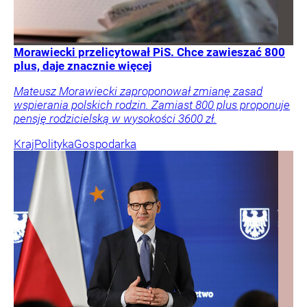
Morawiecki przelicytował PiS. Chce zawieszać 800
plus, daje znacznie więcej
Mateusz Morawiecki zaproponował zmianę zasad
wspierania polskich rodzin. Zamiast 800 plus proponuje
pensję rodzicielską w wysokości 3600 zł.
Kraj
Polityka
Gospodarka