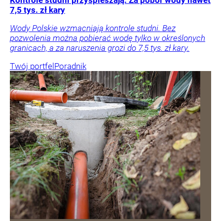
7,5 tys. zł kary
Wody Polskie wzmacniają kontrole studni. Bez
pozwolenia można pobierać wodę tylko w określonych
granicach, a za naruszenia grozi do 7,5 tys. zł kary.
Twój portfel
Poradnik