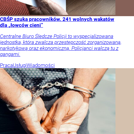
CBŚP szuka pracowników. 241 wolnych wakatów
dla „łowców cieni”
Centralne Biuro Śledcze Policji to wyspecjalizowana
jednostka, która zwalcza przestępczość zorganizowaną,
narkotykową oraz ekonomiczną. Policjanci walczą tu z
gangami.
Praca
Usługi
Wiadomości