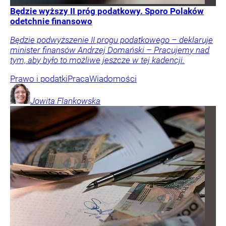
Będzie wyższy II próg podatkowy. Sporo Polaków
odetchnie finansowo
Będzie podwyższenie II progu podatkowego – deklaruje
minister finansów Andrzej Domański – Pracujemy nad
tym, aby było to możliwe jeszcze w tej kadencji.
Prawo i podatki
Praca
Wiadomości
Jowita
Flankowska