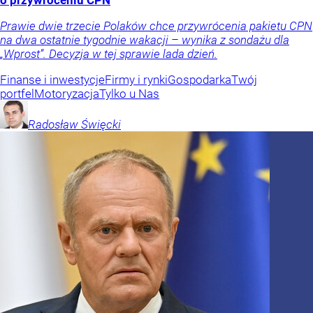
Prawie dwie trzecie Polaków chce przywrócenia pakietu CPN
na dwa ostatnie tygodnie wakacji – wynika z sondażu dla
„Wprost”. Decyzja w tej sprawie lada dzień.
Finanse i inwestycje
Firmy i rynki
Gospodarka
Twój
portfel
Motoryzacja
Tylko u Nas
Radosław
Święcki