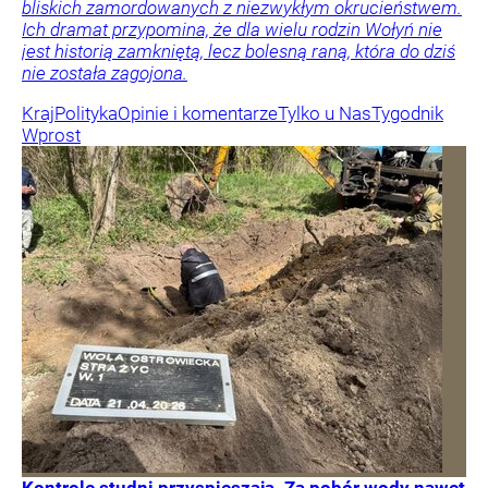
bliskich zamordowanych z niezwykłym okrucieństwem.
Ich dramat przypomina, że dla wielu rodzin Wołyń nie
jest historią zamkniętą, lecz bolesną raną, która do dziś
nie została zagojona.
Kraj
Polityka
Opinie i komentarze
Tylko u Nas
Tygodnik
Wprost
Kontrole studni przyspieszają. Za pobór wody nawet