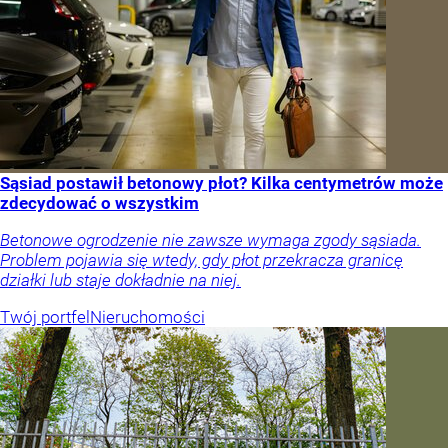
Sąsiad postawił betonowy płot? Kilka centymetrów może
zdecydować o wszystkim
Betonowe ogrodzenie nie zawsze wymaga zgody sąsiada.
Problem pojawia się wtedy, gdy płot przekracza granicę
działki lub staje dokładnie na niej.
Twój portfel
Nieruchomości