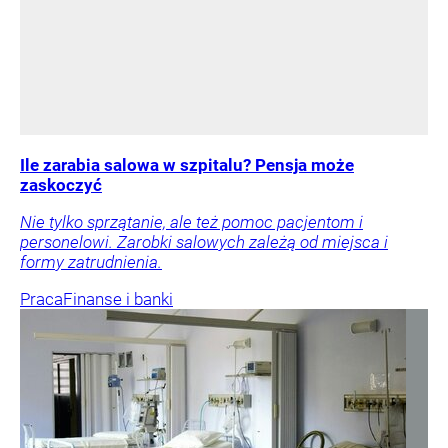
Ile zarabia salowa w szpitalu? Pensja może
zaskoczyć
Nie tylko sprzątanie, ale też pomoc pacjentom i
personelowi. Zarobki salowych zależą od miejsca i
formy zatrudnienia.
Praca
Finanse i banki