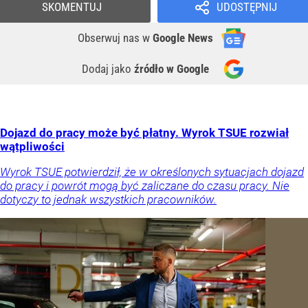
SKOMENTUJ
UDOSTĘPNIJ
Obserwuj nas
w
Google News
Dodaj jako
źródło w Google
Dojazd do pracy może być płatny. Wyrok TSUE rozwiał
wątpliwości
Wyrok TSUE potwierdził, że w określonych sytuacjach dojazd
do pracy i powrót mogą być zaliczane do czasu pracy. Nie
dotyczy to jednak wszystkich pracowników.