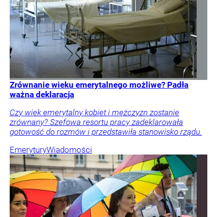
Zrównanie wieku emerytalnego możliwe? Padła
ważna deklaracja
Czy wiek emerytalny kobiet i mężczyzn zostanie
zrównany? Szefowa resortu pracy zadeklarowała
gotowość do rozmów i przedstawiła stanowisko rządu.
Emerytury
Wiadomości