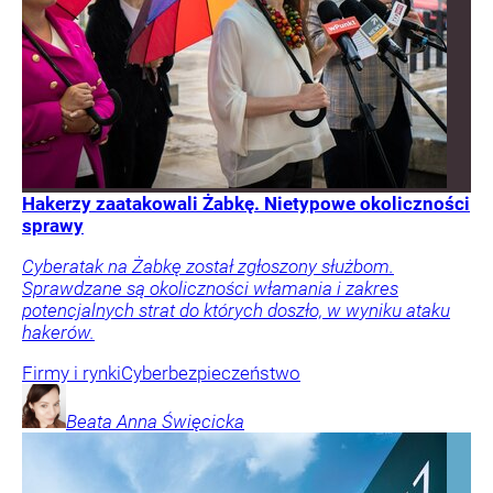
Hakerzy zaatakowali Żabkę. Nietypowe okoliczności
sprawy
Cyberatak na Żabkę został zgłoszony służbom.
Sprawdzane są okoliczności włamania i zakres
potencjalnych strat do których doszło, w wyniku ataku
hakerów.
Firmy i rynki
Cyberbezpieczeństwo
Beata Anna
Święcicka