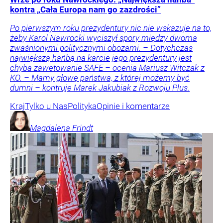
kontra „Cała Europa nam go zazdrości”
Po pierwszym roku prezydentury nic nie wskazuje na to,
żeby Karol Nawrocki wyciszył spory między dwoma
zwaśnionymi politycznymi obozami. – Dotychczas
największą hańbą na karcie jego prezydentury jest
chyba zawetowanie SAFE – ocenia Mariusz Witczak z
KO. – Mamy głowę państwa, z której możemy być
dumni – kontruje Marek Jakubiak z Rozwoju Plus.
Kraj
Tylko u Nas
Polityka
Opinie i komentarze
Magdalena
Frindt