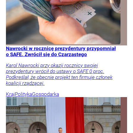
Nawrocki w rocznicę prezydentury przypomniał
o SAFE. Zwrócił się do Czarzastego
Karol Nawrocki przy okazji rocznicy swojej
prezydentury wrócił do ustawy o SAFE 0 proc.
Podkreślał, że obecnie projekt ten firmuje członek
koalicji rządzącej.
Kraj
Polityka
Gospodarka