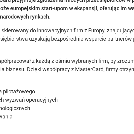
może europejskim start-upom w ekspansji, oferując im w
ynarodowych rynkach.
t skierowany do innowacyjnych firm z Europy, znajdujący
siębiorstwa uzyskają bezpośrednie wsparcie partnerów p
spółpracował z każdą z ośmiu wybranych firm, by zrozumi
ia biznesu. Dzięki współpracy z MasterCard, firmy otr
a pilotażowego
ch wyzwań operacyjnych
nologicznych
wania