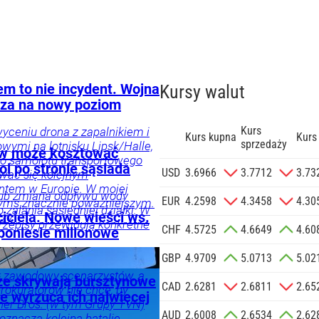
em to nie incydent. Wojna
Kursy walut
za na nowy poziom
Kurs
yceniu drona z zapalnikiem i
Kurs kupna
Kurs
sprzedaży
ymi na lotnisku Lipsk/Halle,
ów może kosztować
go samolotu transportowego
oi po stronie sąsiada
zgodę na
USD
3.6966
3.7712
3.73
wać się kolejnym
 na podany
ntem w Europie. W mojej
 lub zmiana odpływu wody
informacji
EUR
4.2598
4.3458
4.30
zymś znacznie poważniejszym.
zalania sąsiedniej działki. W
Agencji
iciela. Nowe wieści ws.
zy.
rzepisy przewidują konkretne
Reklamowej
CHF
4.5725
4.6649
4.60
 poniesie milionowe
 o.o. w imieniu
GBP
4.9709
5.0713
5.02
a zlecenie jej
znesowych.
 zawodowy scenarzystów, a
ci
że skrywają bursztynowe
CAD
2.6281
2.6811
2.65
rokuratorów nie chce, by
e wyrzuca ich najwięcej
ner Bros. (w tym Grupy TVN)
 SIĘ
AUD
2.6008
2.6534
2.62
oznacza kolejną batalię