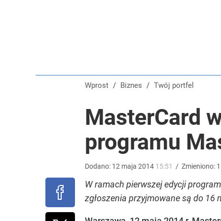
Farmacja: wzrost pod presją. co czeka branżę do 
dodaj
Nawrocki ma szansę na drugą kadencję? Tak ocenil
Wprost
/
Biznes
/
Twój portfel
1
MasterCard w
Vistula x LOT: Elegancja w podróży. Premiera wspó
programu Mas
dodaj
Dodano:
12
maja
2014
15:51
/
Zmieniono:
1
W ramach pierwszej edycji program
zgłoszenia przyjmowane są do 16 m
Warszawa, 12 maja 2014 r. Master