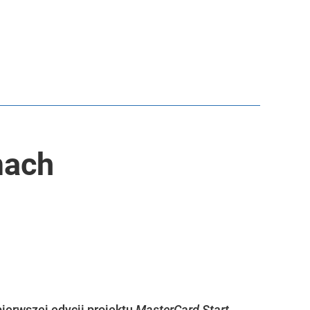
mach
ierwszej edycji projektu
MasterCard Start