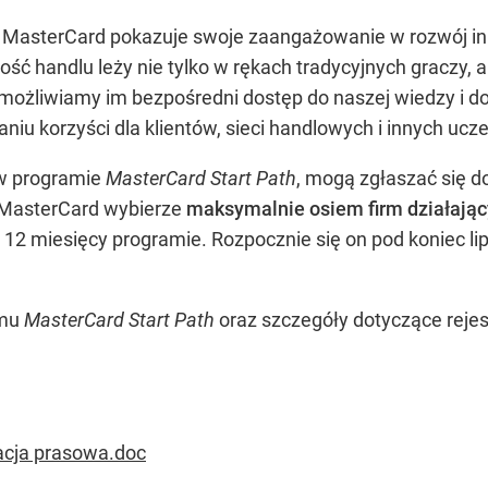
ki MasterCard pokazuje swoje zaangażowanie w rozwój 
ść handlu leży nie tylko w rękach tradycyjnych graczy, a
możliwiamy im bezpośredni dostęp do naszej wiedzy i 
iu korzyści dla klientów, sieci handlowych i innych ucz
 w programie
MasterCard Start Path
, mogą zgłaszać się d
. MasterCard wybierze
maksymalnie osiem firm działając
m 12 miesięcy programie. Rozpocznie się on pod koniec l
amu
MasterCard Start Path
oraz szczegóły dotyczące reje
acja prasowa.doc