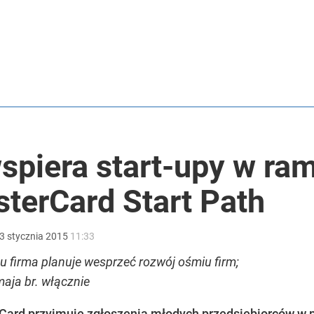
2030 roku?
i go Polacy. Sondaż dla „Wprost”
spiera start-upy w ra
lnej kolekcji kapsułowej
terCard Start Path
3
stycznia
2015
11:33
u firma planuje wesprzeć rozwój ośmiu firm;
aja br. włącznie
Card przyjmuje zgłoszenia młodych przedsiębiorców w p