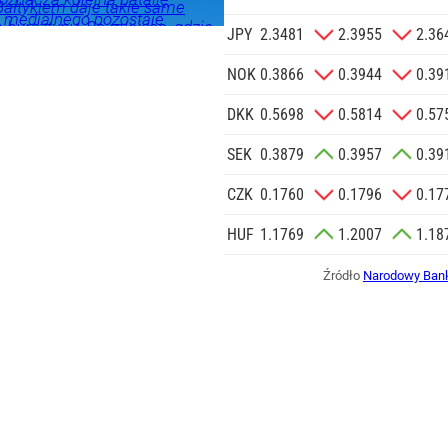
Bałtykiem daje takie same
a medialnego pozostaje
 bursztynu. Są miejsca, gdzie
JPY
2.3481
2.3955
2.36
rafić na wyjątkowe okazy.
NOK
0.3866
0.3944
0.39
DKK
0.5698
0.5814
0.57
SEK
0.3879
0.3957
0.39
CZK
0.1760
0.1796
0.17
HUF
1.1769
1.2007
1.18
Źródło
Narodowy Bank