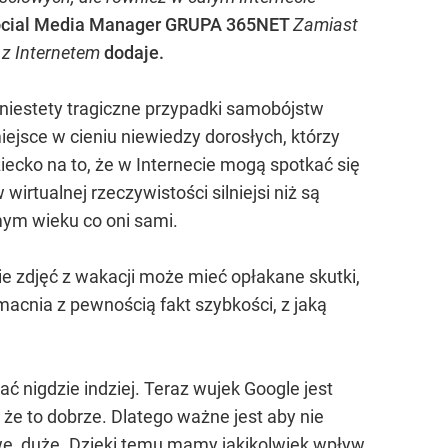
 Social Media Manager GRUPA 365NET
Zamiast
 z Internetem
dodaje.
niestety tragiczne przypadki samobójstw
miejsce w cieniu niewiedzy dorosłych, którzy
iecko na to, że w Internecie mogą spotkać się
irtualnej rzeczywistości silniejsi niż są
mym wieku co oni sami.
e zdjęć z wakacji może mieć opłakane skutki,
acnia z pewnością fakt szybkości, z jaką
ać nigdzie indziej. Teraz wujek Google jest
e to dobrze. Dlatego ważne jest aby nie
e, duże. Dzięki temu mamy jakikolwiek wpływ