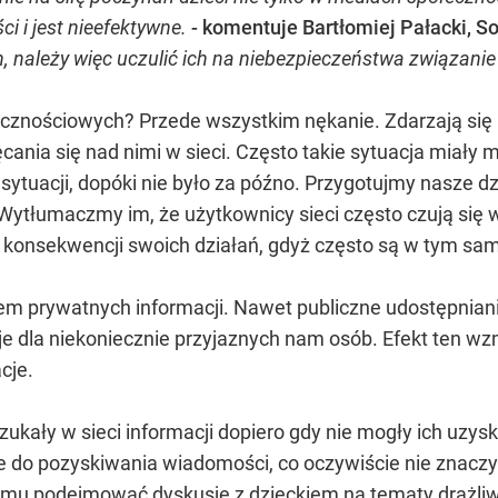
i i jest nieefektywne.
- komentuje Bartłomiej Pałacki,
 należy więc uczulić ich na niebezpieczeństwa związanie
ecznościowych? Przede wszystkim nękanie. Zdarzają się 
ęcania się nad nimi w sieci. Często takie sytuacja miały 
sytuacji, dopóki nie było za późno. Przygotujmy nasze dz
Wytłumaczmy im, że użytkownicy sieci często czują się w w
 konsekwencji swoich działań, gdyż często są w tym sa
m prywatnych informacji. Nawet publiczne udostępniani
e dla niekoniecznie przyjaznych nam osób. Efekt ten wzm
cje.
szukały w sieci informacji dopiero gdy nie mogły ich uzysk
do pozyskiwania wiadomości, co oczywiście nie znaczy ż
mu podejmować dyskusje z dzieckiem na tematy drażliw