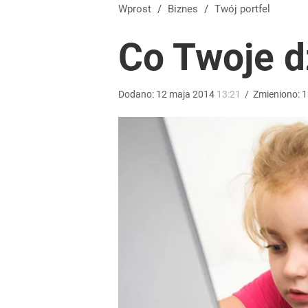
Kontrole studni przyspieszają. Za pobór wody nawet
Wprost
/
Biznes
/
Twój portfel
Co Twoje d
dodaj
Wystawisz starą kanapę pod śmietnik? Możesz do
Dodano:
12
maja
2014
13:21
/
Zmieniono:
1
dodaj