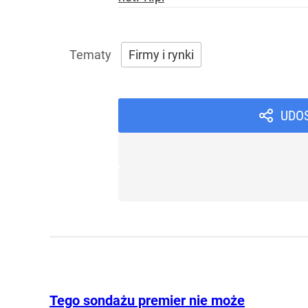
Firmy i rynki
UDO
Tego sondażu premier nie może