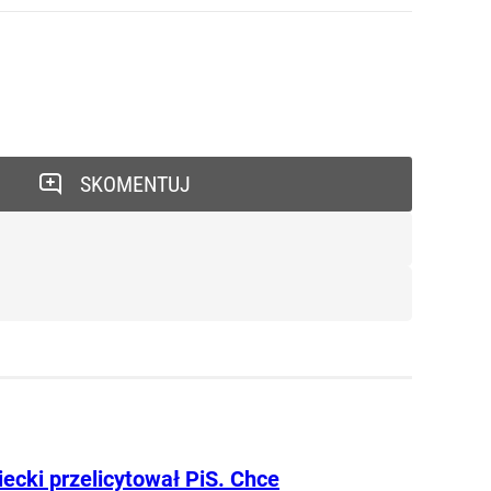
SKOMENTUJ
ecki przelicytował PiS. Chce