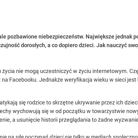
le pozbawione niebezpieczeństw. Największe jednak pol
zujność dorosłych, a co dopiero dzieci. Jak nauczyć sw
u życia nie mogą uczestniczyć w życiu internetowym. Czę
ż na Facebooku. Jednakże weryfikacja wieku w sieci jest
ykają się rodzice to skrzętne ukrywanie przez ich dzieci
echy wychowują się w od początku w towarzystwie nowych
enie, a usunięcie historii przeglądania to żadne wyzwani
ie na siłę poczynań dzieci nie tylko w mediach społeczno