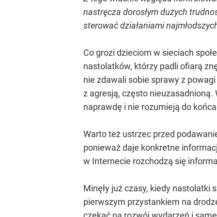
nastręcza dorosłym dużych trudnośc
sterować działaniami najmłodszych,
Co grozi dzieciom w sieciach społ
nastolatków, którzy padli ofiarą zn
nie zdawali sobie sprawy z powagi 
z agresją, często nieuzasadnioną. 
naprawdę i nie rozumieją do końca
Warto też ustrzec przed podawanie
ponieważ daje konkretne informacj
w Internecie rozchodzą się informa
Minęły już czasy, kiedy nastolatki 
pierwszym przystankiem na drodze 
czekać na rozwój wydarzeń i same