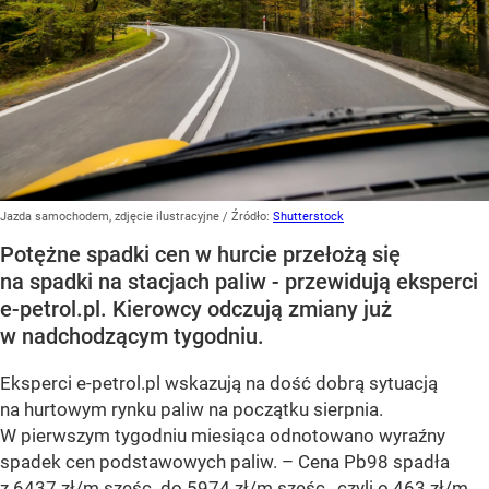
Jazda samochodem, zdjęcie ilustracyjne
/ Źródło:
Shutterstock
Potężne spadki cen w hurcie przełożą się
na spadki na stacjach paliw - przewidują eksperci
e-petrol.pl. Kierowcy odczują zmiany już
w nadchodzącym tygodniu.
Eksperci e-petrol.pl wskazują na dość dobrą sytuacją
na hurtowym rynku paliw na początku sierpnia.
W pierwszym tygodniu miesiąca odnotowano wyraźny
spadek cen podstawowych paliw. –
Cena Pb98 spadła
z 6437 zł/m sześc. do 5974 zł/m sześc., czyli o 463 zł/m