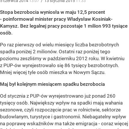
5
czerwca
2014
13:07
/
13
stycznia
2015
11:33
Stopa bezrobocia wyniosła w maju 12,5 procent
- poinformował minister pracy Władysław Kosiniak-
Kamysz. Bez legalnej pracy pozostaje 1 milion 993 tysiące
osób.
Po raz pierwszy od wielu miesięcy liczba bezrobotnych
spadła poniżej 2 milionów. Ostatni raz poniżej tego
poziomu zeszliśmy w październiku 2012 roku. W kwietniu
z PUP-ów wyrejestrowało się 86 tysięcy bezrobotnych.
Mniej więcej tyle osób mieszka w Nowym Sączu.
Maj był kolejnym miesiącem spadku bezrobocia
Od stycznia z PUP-ów wyrejestrowano już ponad 260
tysięcy osób. Największy wpływ na spadki mają wahania
sezonowe, czyli rozpoczęcie prac w rolnictwie, sektorze
budowlanym, turystyce i gastronomii. Niebagatelny wpływ
na poprawę wskaźników ma także emigracja - coraz więcej