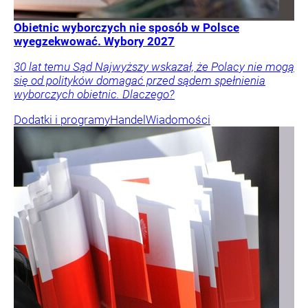
Obietnic wyborczych nie sposób w Polsce
wyegzekwować. Wybory 2027
30 lat temu Sąd Najwyższy wskazał, że Polacy nie mogą
się od polityków domagać przed sądem spełnienia
wyborczych obietnic. Dlaczego?
Dodatki i programy
Handel
Wiadomości