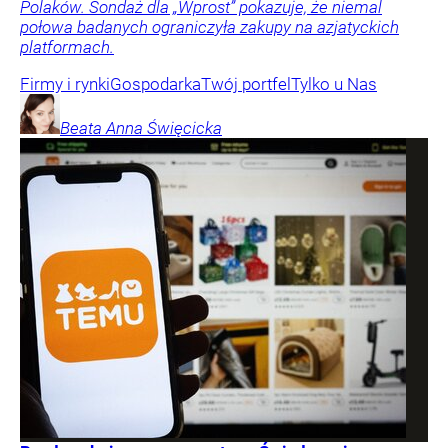
Polaków. Sondaż dla „Wprost” pokazuje, że niemal
połowa badanych ograniczyła zakupy na azjatyckich
platformach.
Firmy i rynki
Gospodarka
Twój portfel
Tylko u Nas
Beata Anna
Święcicka