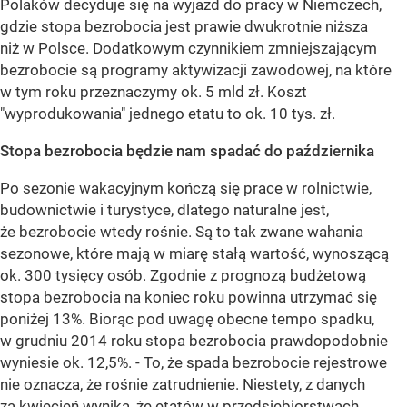
Polaków decyduje się na wyjazd do pracy w Niemczech,
gdzie stopa bezrobocia jest prawie dwukrotnie niższa
niż w Polsce. Dodatkowym czynnikiem zmniejszającym
bezrobocie są programy aktywizacji zawodowej, na które
w tym roku przeznaczymy ok. 5 mld zł. Koszt
"wyprodukowania" jednego etatu to ok. 10 tys. zł.
Stopa bezrobocia będzie nam spadać do października
Po sezonie wakacyjnym kończą się prace w rolnictwie,
budownictwie i turystyce, dlatego naturalne jest,
że bezrobocie wtedy rośnie. Są to tak zwane wahania
sezonowe, które mają w miarę stałą wartość, wynoszącą
ok. 300 tysięcy osób. Zgodnie z prognozą budżetową
stopa bezrobocia na koniec roku powinna utrzymać się
poniżej 13%. Biorąc pod uwagę obecne tempo spadku,
w grudniu 2014 roku stopa bezrobocia prawdopodobnie
wyniesie ok. 12,5%. - To, że spada bezrobocie rejestrowe
nie oznacza, że rośnie zatrudnienie. Niestety, z danych
za kwiecień wynika, że etatów w przedsiębiorstwach