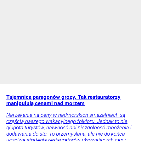
Tajemnica paragonów grozy. Tak restauratorzy
manipulują cenami nad morzem
Narzekanie na ceny w nadmorskich smażalniach są
częścią naszego wakacyjnego folkloru. Jednak to nie
głupota turystów, naiwność ani niezdolność mnożenia i
dodawania do stu. To przemyślana, ale nie do końca
uczciwa strategia restauratorów ukrywających ceny.