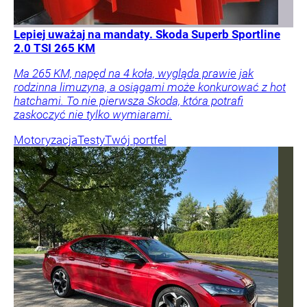
Lepiej uważaj na mandaty. Skoda Superb Sportline
2.0 TSI 265 KM
Ma 265 KM, napęd na 4 koła, wygląda prawie jak
rodzinna limuzyna, a osiągami może konkurować z hot
hatchami. To nie pierwsza Skoda, która potrafi
zaskoczyć nie tylko wymiarami.
Motoryzacja
Testy
Twój portfel