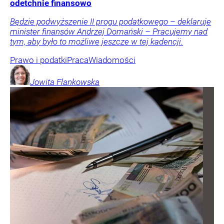
odetchnie finansowo
Będzie podwyższenie II progu podatkowego – deklaruje
minister finansów Andrzej Domański – Pracujemy nad
tym, aby było to możliwe jeszcze w tej kadencji.
Prawo i podatki
Praca
Wiadomości
Jowita
Flankowska