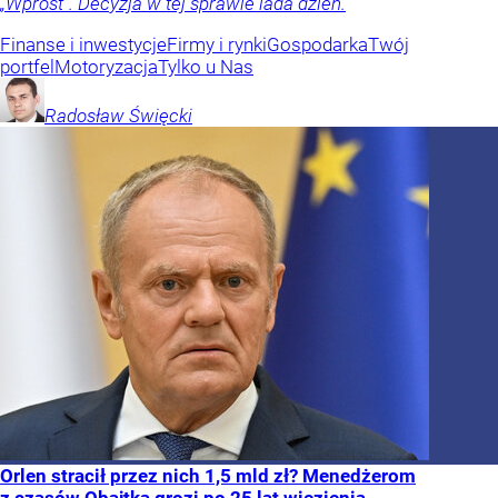
„Wprost”. Decyzja w tej sprawie lada dzień.
Finanse i inwestycje
Firmy i rynki
Gospodarka
Twój
portfel
Motoryzacja
Tylko u Nas
Radosław
Święcki
Orlen stracił przez nich 1,5 mld zł? Menedżerom