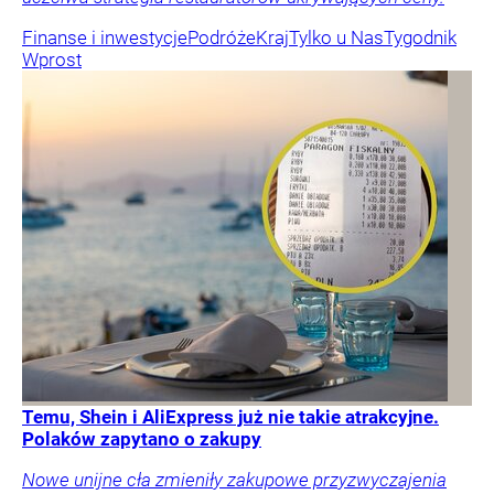
Finanse i inwestycje
Podróże
Kraj
Tylko u Nas
Tygodnik
Wprost
Temu, Shein i AliExpress już nie takie atrakcyjne.
Polaków zapytano o zakupy
Nowe unijne cła zmieniły zakupowe przyzwyczajenia