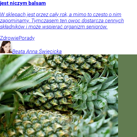
jest niczym balsam
W sklepach jest przez cały rok, a mimo to często o nim
zapominamy. Tymczasem ten owoc dostarcza cennych
składników i może wspierać organizm seniorów.
Zdrowie
Porady
Beata Anna
Święcicka