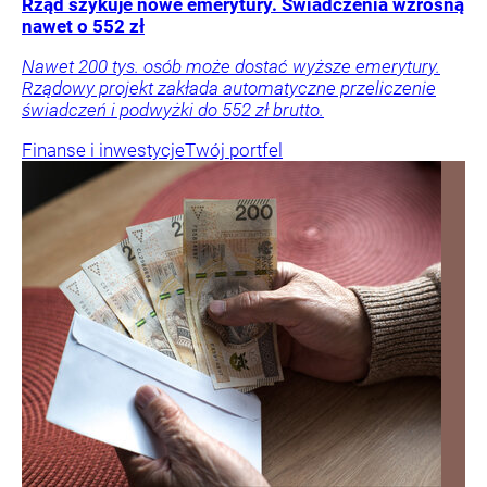
Rząd szykuje nowe emerytury. Świadczenia wzrosną
nawet o 552 zł
Nawet 200 tys. osób może dostać wyższe emerytury.
Rządowy projekt zakłada automatyczne przeliczenie
świadczeń i podwyżki do 552 zł brutto.
Finanse i inwestycje
Twój portfel