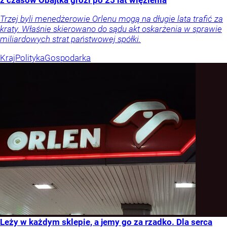
z czasów Obajtka grozi po 25 lat więzienia
Trzej byli menedżerowie Orlenu mogą na długie lata trafić za
kraty. Właśnie skierowano do sądu akt oskarżenia w sprawie
miliardowych strat państwowej spółki.
Kraj
Polityka
Gospodarka
Leży w każdym sklepie, a jemy go za rzadko. Dla serca