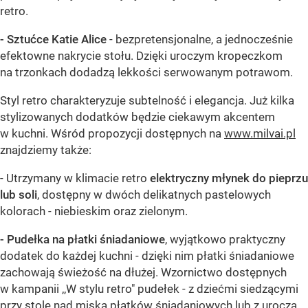
retro.
- Sztućce Katie Alice
- bezpretensjonalne, a jednocześnie
efektowne nakrycie stołu. Dzięki uroczym kropeczkom
na trzonkach dodadzą lekkości serwowanym potrawom.
Styl retro charakteryzuje subtelność i elegancja. Już kilka
stylizowanych dodatków będzie ciekawym akcentem
w kuchni. Wśród propozycji dostępnych na
www.milvai.pl
znajdziemy także:
- Utrzymany w klimacie retro
elektryczny młynek do pieprzu
lub soli
, dostępny w dwóch delikatnych pastelowych
kolorach - niebieskim oraz zielonym.
- Pudełka na płatki śniadaniowe
, wyjątkowo praktyczny
dodatek do każdej kuchni - dzięki nim płatki śniadaniowe
zachowają świeżość na dłużej. Wzornictwo dostępnych
w kampanii ,,W stylu retro" pudełek - z dziećmi siedzącymi
przy stole nad miską płatków śniadaniowych lub z uroczą