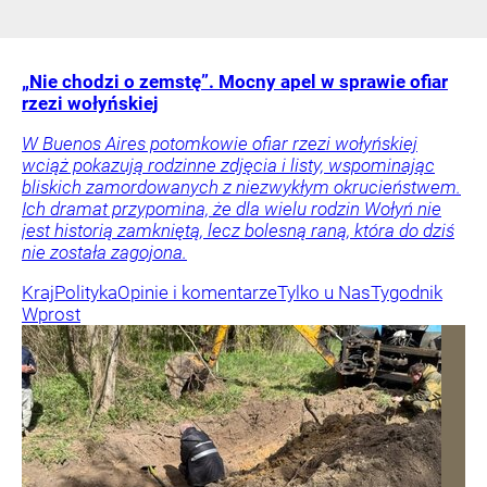
„Nie chodzi o zemstę”. Mocny apel w sprawie ofiar
rzezi wołyńskiej
W Buenos Aires potomkowie ofiar rzezi wołyńskiej
wciąż pokazują rodzinne zdjęcia i listy, wspominając
bliskich zamordowanych z niezwykłym okrucieństwem.
Ich dramat przypomina, że dla wielu rodzin Wołyń nie
jest historią zamkniętą, lecz bolesną raną, która do dziś
nie została zagojona.
Kraj
Polityka
Opinie i komentarze
Tylko u Nas
Tygodnik
Wprost