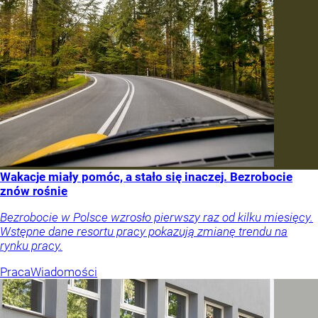
Wakacje miały pomóc, a stało się inaczej. Bezrobocie
znów rośnie
Bezrobocie w Polsce wzrosło pierwszy raz od kilku miesięcy.
Wstępne dane resortu pracy pokazują zmianę trendu na
rynku pracy.
Praca
Wiadomości