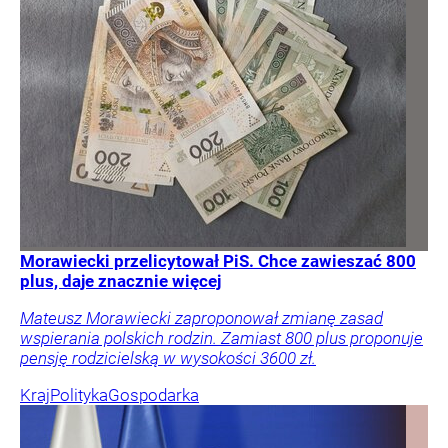
Morawiecki przelicytował PiS. Chce zawieszać 800
plus, daje znacznie więcej
Mateusz Morawiecki zaproponował zmianę zasad
wspierania polskich rodzin. Zamiast 800 plus proponuje
pensję rodzicielską w wysokości 3600 zł.
Kraj
Polityka
Gospodarka