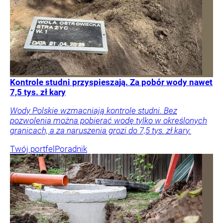
Kontrole studni przyspieszają. Za pobór wody nawet
7,5 tys. zł kary
Wody Polskie wzmacniają kontrole studni. Bez
pozwolenia można pobierać wodę tylko w określonych
granicach, a za naruszenia grozi do 7,5 tys. zł kary.
Twój portfel
Poradnik