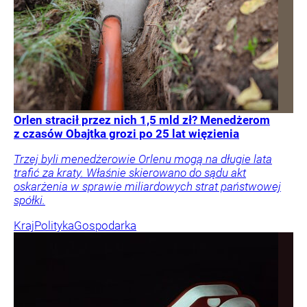
Orlen stracił przez nich 1,5 mld zł? Menedżerom
z czasów Obajtka grozi po 25 lat więzienia
Trzej byli menedżerowie Orlenu mogą na długie lata
trafić za kraty. Właśnie skierowano do sądu akt
oskarżenia w sprawie miliardowych strat państwowej
spółki.
Kraj
Polityka
Gospodarka