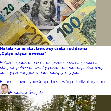
Na taki komunikat kierowcy czekali od dawna.
„Optymistyczne wieści”
Potężne spadki cen w hurcie przełożą się na spadki na
stacjach paliw - przewidują eksperci e-petrol.pl. Kierowcy
odczują zmiany już w nadchodzącym tygodniu.
Finanse i inwestycje
Gospodarka
Twój portfel
Motoryzacja
Radosław
Święcki