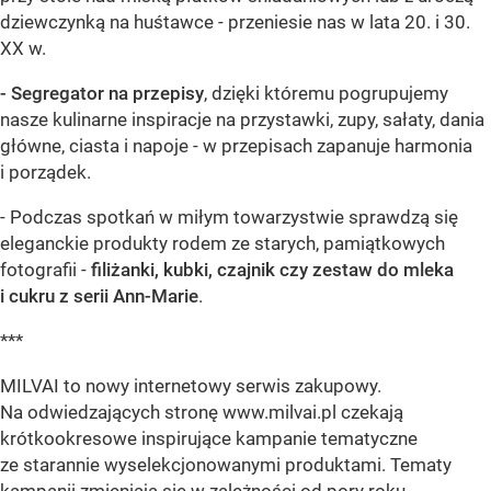
dziewczynką na huśtawce - przeniesie nas w lata 20. i 30.
XX w.
- Segregator na przepisy
, dzięki któremu pogrupujemy
nasze kulinarne inspiracje na przystawki, zupy, sałaty, dania
główne, ciasta i napoje - w przepisach zapanuje harmonia
i porządek.
- Podczas spotkań w miłym towarzystwie sprawdzą się
eleganckie produkty rodem ze starych, pamiątkowych
fotografii -
filiżanki, kubki, czajnik czy zestaw do mleka
i cukru z serii Ann-Marie
.
***
MILVAI to nowy internetowy serwis zakupowy.
Na odwiedzających stronę www.milvai.pl czekają
krótkookresowe inspirujące kampanie tematyczne
ze starannie wyselekcjonowanymi produktami. Tematy
kampanii zmieniają się w zależności od pory roku