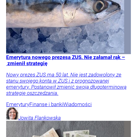
Emerytura nowego prezesa ZUS. Nie załamał rąk –
zmienił strategię
Nowy prezes ZUS ma 50 lat. Nie jest zadowolony ze
stanu swojego konta w ZUS i z prognozowanej
emerytury. Postanowił zmienić swoją długoterminową
strategię oszczędzania.
Emerytury
Finanse i banki
Wiadomości
Jowita
Flankowska