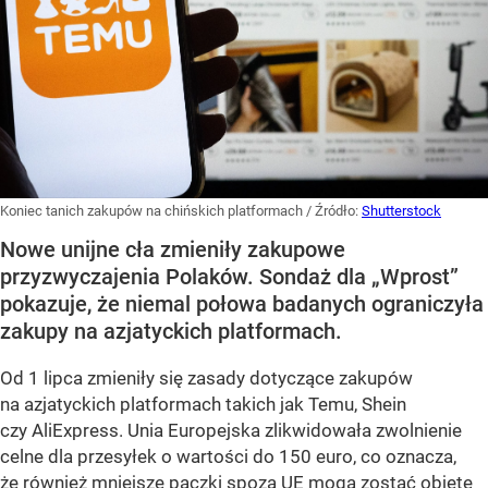
Koniec tanich zakupów na chińskich platformach
/ Źródło:
Shutterstock
Nowe unijne cła zmieniły zakupowe
przyzwyczajenia Polaków. Sondaż dla „Wprost”
pokazuje, że niemal połowa badanych ograniczyła
zakupy na azjatyckich platformach.
Od 1 lipca zmieniły się zasady dotyczące zakupów
na azjatyckich platformach takich jak Temu, Shein
czy AliExpress. Unia Europejska zlikwidowała zwolnienie
celne dla przesyłek o wartości do 150 euro, co oznacza,
że również mniejsze paczki spoza UE mogą zostać objęte