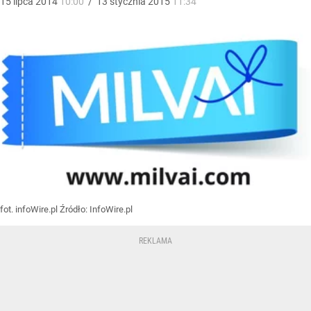
15
lipca
2014
10:00
/
13
stycznia
2015
11:34
fot. infoWire.pl
Źródło:
InfoWire.pl