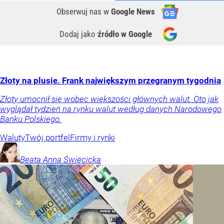
Obserwuj nas
w
Google News
Dodaj jako
źródło w Google
Złoty na plusie. Frank największym przegranym tygodnia
Złoty umocnił się wobec większości głównych walut. Oto jak
wyglądał tydzień na rynku walut według danych Narodowego
Banku Polskiego.
Waluty
Twój portfel
Firmy i rynki
Beata Anna
Święcicka