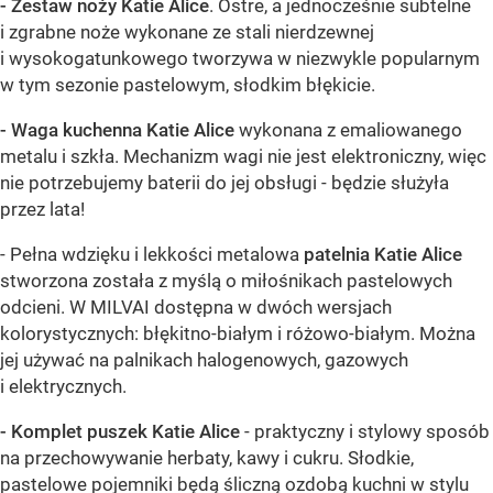
- Zestaw noży Katie Alice
. Ostre, a jednocześnie subtelne
i zgrabne noże wykonane ze stali nierdzewnej
i wysokogatunkowego tworzywa w niezwykle popularnym
w tym sezonie pastelowym, słodkim błękicie.
- Waga kuchenna Katie Alice
wykonana z emaliowanego
metalu i szkła. Mechanizm wagi nie jest elektroniczny, więc
nie potrzebujemy baterii do jej obsługi - będzie służyła
przez lata!
- Pełna wdzięku i lekkości metalowa
patelnia Katie Alice
stworzona została z myślą o miłośnikach pastelowych
odcieni. W MILVAI dostępna w dwóch wersjach
kolorystycznych: błękitno-białym i różowo-białym. Można
jej używać na palnikach halogenowych, gazowych
i elektrycznych.
- Komplet puszek Katie Alice
- praktyczny i stylowy sposób
na przechowywanie herbaty, kawy
i cukru. Słodkie,
pastelowe pojemniki będą śliczną ozdobą kuchni w stylu