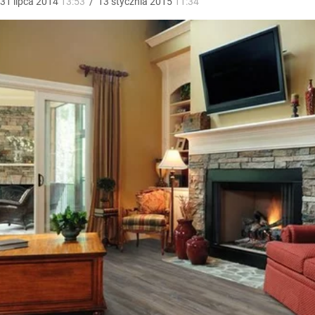
31
lipca
2014
13:53
/
13
stycznia
2015
11:34