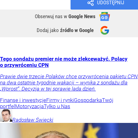
UDOSTĘPNIJ
Obserwuj nas
w
Google News
Dodaj jako
źródło w Google
Tego sondażu premier nie może zlekceważyć. Polacy
o przywróceniu CPN
Prawie dwie trzecie Polaków chce przywrócenia pakietu CPN
na dwa ostatnie tygodnie wakacji – wynika z sondażu dla
„Wprost”. Decyzja w tej sprawie lada dzień.
Finanse i inwestycje
Firmy i rynki
Gospodarka
Twój
portfel
Motoryzacja
Tylko u Nas
Radosław
Święcki