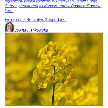
ograniczał prawa rolników w umowach, ustalił Urząd
Ochrony Konkurencji i Konsumentów. Dostał milionową
kara.
Firmy i rynki
Rolnictwo
Gospodarka
Jowita
Flankowska