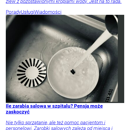
zlew z pozostawionymi kroplami wody. Jest na to rada.
Porady
Usługi
Wiadomości
Ile zarabia salowa w szpitalu? Pensja może
zaskoczyć
Nie tylko sprzątanie, ale też pomoc pacjentom i
personelowi. Zarobki salowych zależą od miejsca i