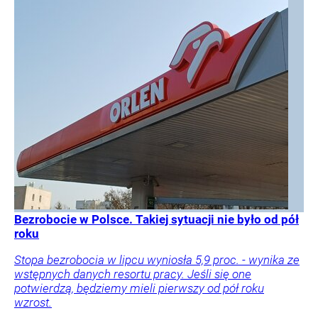
Bezrobocie w Polsce. Takiej sytuacji nie było od pół
roku
Stopa bezrobocia w lipcu wyniosła 5,9 proc. - wynika ze
wstępnych danych resortu pracy. Jeśli się one
potwierdzą, będziemy mieli pierwszy od pół roku
wzrost.