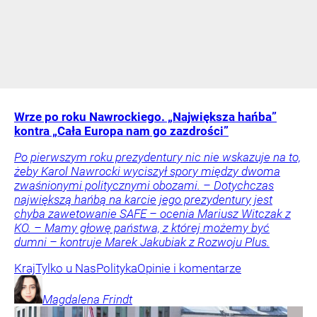
Wrze po roku Nawrockiego. „Największa hańba”
kontra „Cała Europa nam go zazdrości”
Po pierwszym roku prezydentury nic nie wskazuje na to,
żeby Karol Nawrocki wyciszył spory między dwoma
zwaśnionymi politycznymi obozami. – Dotychczas
największą hańbą na karcie jego prezydentury jest
chyba zawetowanie SAFE – ocenia Mariusz Witczak z
KO. – Mamy głowę państwa, z której możemy być
dumni – kontruje Marek Jakubiak z Rozwoju Plus.
Kraj
Tylko u Nas
Polityka
Opinie i komentarze
Magdalena
Frindt