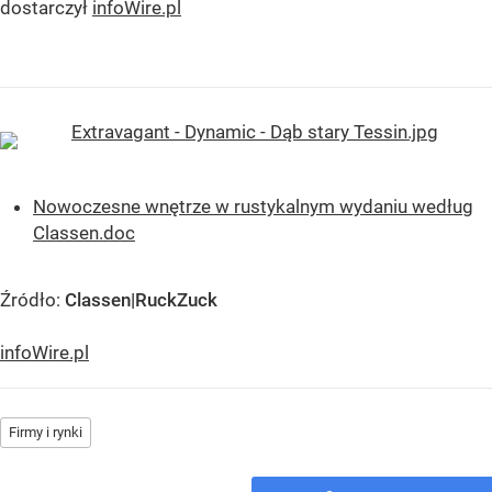
dostarczył
infoWire.pl
Nowoczesne wnętrze w rustykalnym wydaniu według
Classen.doc
Źródło:
Classen|RuckZuck
infoWire.pl
Firmy i rynki