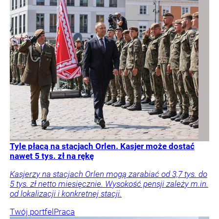
Tyle płacą na stacjach Orlen. Kasjer może dostać
nawet 5 tys. zł na rękę
Kasjerzy na stacjach Orlen mogą zarabiać od 3,7 tys. do
5 tys. zł netto miesięcznie. Wysokość pensji zależy m.in.
od lokalizacji i konkretnej stacji.
Twój portfel
Praca