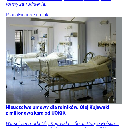
formy zatrudnienia.
Praca
Finanse i banki
Nieuczciwe umowy dla rolników. Olej Kujawski
z milionową karą od UOKiK
Właściciel marki Olej Kujawski – firma Bunge Polska –