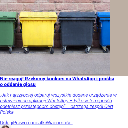
Nie reaguj! Rzekomy konkurs na WhatsApp i prośba
o oddanie głosu
„Jak najszybciej odparuj wszystkie dodane urządzenia w
ustawieniach aplikacji WhatsApp – tylko w ten sposób
odetniesz przestępcom dostęp” – ostrzega zespół Cert
Polska.
Usługi
Prawo i podatki
Wiadomości