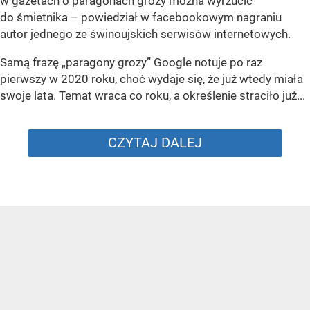
w gazetach o paragonach grozy można wyrzucić
do śmietnika – powiedział w facebookowym nagraniu
autor jednego ze świnoujskich serwisów internetowych.
Samą frazę „paragony grozy” Google notuje po raz
pierwszy w 2020 roku, choć wydaje się, że już wtedy miała
swoje lata. Temat wraca co roku, a określenie straciło już...
CZYTAJ DALEJ