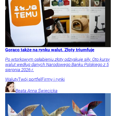
Gorąco także na rynku walut. Złoty triumfuje
Po wtorkowym osłabieniu złoty odzyskuje siły. Oto kursy
walut według danych Narodowego Banku Polskiego z 5
sierpnia 2026 r.
Waluty
Twój portfel
Firmy i rynki
Beata Anna
Święcicka