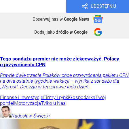
UDOSTĘPNIJ
Obserwuj nas
w
Google News
Dodaj jako
źródło w Google
Tego sondażu premier nie może zlekceważyć. Polacy
o przywróceniu CPN
Prawie dwie trzecie Polaków chce przywrócenia pakietu CPN
na dwa ostatnie tygodnie wakacji – wynika z sondażu dla
„Wprost”. Decyzja w tej sprawie lada dzień.
Finanse i inwestycje
Firmy i rynki
Gospodarka
Twój
portfel
Motoryzacja
Tylko u Nas
Radosław
Święcki