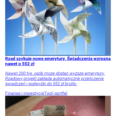
Rząd szykuje nowe emerytury. Świadczenia wzrosną
nawet o 552 zł
Nawet 200 tys. osób może dostać wyższe emerytury.
Rządowy projekt zakłada automatyczne przeliczenie
świadczeń i podwyżki do 552 zł brutto.
Finanse i inwestycje
Twój portfel