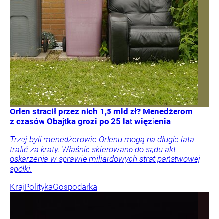
Orlen stracił przez nich 1,5 mld zł? Menedżerom
z czasów Obajtka grozi po 25 lat więzienia
Trzej byli menedżerowie Orlenu mogą na długie lata
trafić za kraty. Właśnie skierowano do sądu akt
oskarżenia w sprawie miliardowych strat państwowej
spółki.
Kraj
Polityka
Gospodarka