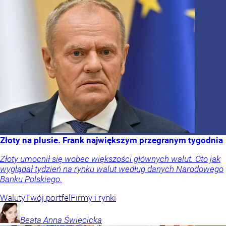
Złoty na plusie. Frank największym przegranym tygodnia
Złoty umocnił się wobec większości głównych walut. Oto jak
wyglądał tydzień na rynku walut według danych Narodowego
Banku Polskiego.
Waluty
Twój portfel
Firmy i rynki
Beata Anna
Święcicka