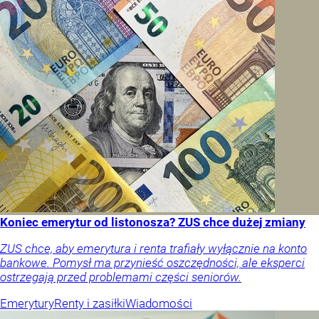
Koniec emerytur od listonosza? ZUS chce dużej zmiany
ZUS chce, aby emerytura i renta trafiały wyłącznie na konto
bankowe. Pomysł ma przynieść oszczędności, ale eksperci
ostrzegają przed problemami części seniorów.
Emerytury
Renty i zasiłki
Wiadomości