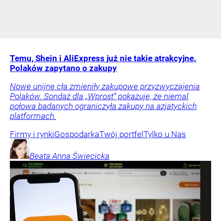
Temu, Shein i AliExpress już nie takie atrakcyjne.
Polaków zapytano o zakupy
Nowe unijne cła zmieniły zakupowe przyzwyczajenia
Polaków. Sondaż dla „Wprost” pokazuje, że niemal
połowa badanych ograniczyła zakupy na azjatyckich
platformach.
Firmy i rynki
Gospodarka
Twój portfel
Tylko u Nas
Beata Anna
Święcicka