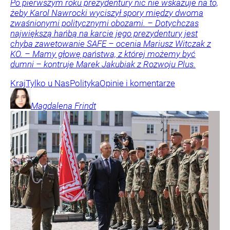
Po pierwszym roku prezydentury nic nie wskazuje na to,
żeby Karol Nawrocki wyciszył spory między dwoma
zwaśnionymi politycznymi obozami. – Dotychczas
największą hańbą na karcie jego prezydentury jest
chyba zawetowanie SAFE – ocenia Mariusz Witczak z
KO. – Mamy głowę państwa, z której możemy być
dumni – kontruje Marek Jakubiak z Rozwoju Plus.
Kraj
Tylko u Nas
Polityka
Opinie i komentarze
Magdalena
Frindt