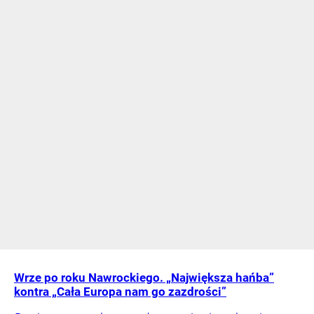
Wrze po roku Nawrockiego. „Największa hańba”
kontra „Cała Europa nam go zazdrości”