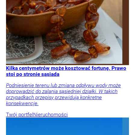
Kilka centymetrów może kosztować fortunę. Prawo
stoi po stronie sąsiada
Podniesienie terenu lub zmiana odpływu wody może
doprowadzić do zalania sąsiedniej działki. W takich
przypadkach przepisy przewidują konkretne
konsekwencje.
Twój portfel
Nieruchomości