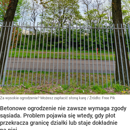
Za wysokie ogrodzenie? Możesz zapłacić słoną karę
/ Źródło:
Free Pik
Betonowe ogrodzenie nie zawsze wymaga zgody
sąsiada. Problem pojawia się wtedy, gdy płot
przekracza granicę działki lub staje dokładnie