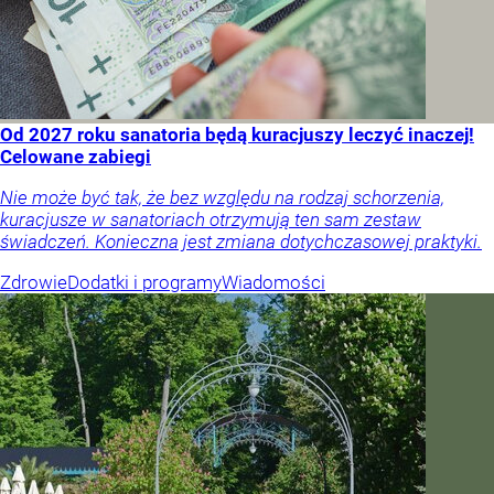
Od 2027 roku sanatoria będą kuracjuszy leczyć inaczej!
Celowane zabiegi
Nie może być tak, że bez względu na rodzaj schorzenia,
kuracjusze w sanatoriach otrzymują ten sam zestaw
świadczeń. Konieczna jest zmiana dotychczasowej praktyki.
Zdrowie
Dodatki i programy
Wiadomości