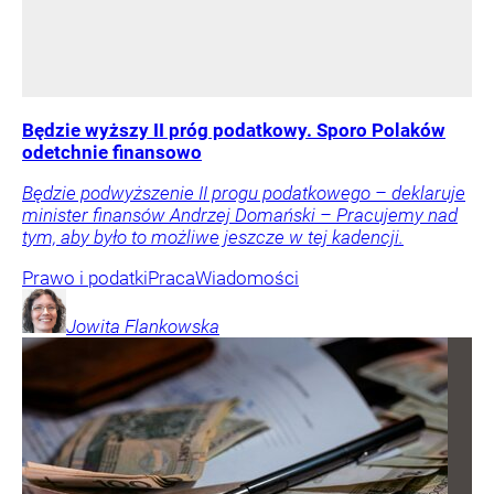
Będzie wyższy II próg podatkowy. Sporo Polaków
odetchnie finansowo
Będzie podwyższenie II progu podatkowego – deklaruje
minister finansów Andrzej Domański – Pracujemy nad
tym, aby było to możliwe jeszcze w tej kadencji.
Prawo i podatki
Praca
Wiadomości
Jowita
Flankowska