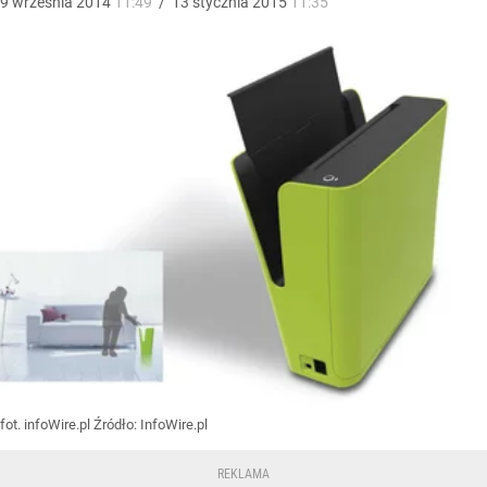
9
września
2014
11:49
/
13
stycznia
2015
11:35
fot. infoWire.pl
Źródło:
InfoWire.pl