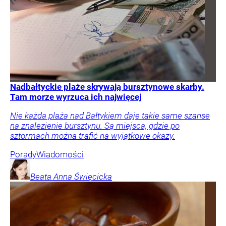
Nadbałtyckie plaże skrywają bursztynowe skarby.
Tam morze wyrzuca ich najwięcej
Nie każda plaża nad Bałtykiem daje takie same szanse
na znalezienie bursztynu. Są miejsca, gdzie po
sztormach można trafić na wyjątkowe okazy.
Porady
Wiadomości
Beata Anna
Święcicka