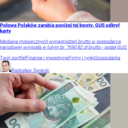
Połowa Polaków zarabia poniżej tej kwoty. GUS odkrył
karty
Mediana miesięcznych wynagrodzeń brutto w gospodarce
narodowej wyniosła w lutym br. 7690,82 zł brutto - podał GUS.
Twój portfel
Finanse i inwestycje
Firmy i rynki
Gospodarka
Radosław
Święcki