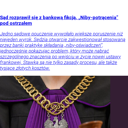
Sąd rozprawił się z bankową fikcją. „Niby-potrącenia”
pod ostrzałem
Jedno sądowe pouczenie wywołało większe poruszenie niż
niejeden wyrok. Sędzia otwarcie zakwestionował stosowaną
przez banki praktykę składania „niby-oświadczeń”,
jednocześnie pokazując problem, który może nabrać
szczególnego znaczenia po wejściu w życie nowej ustawy
frankowej. Stawką są nie tylko zasady procesu, ale także
tysiące złotych kosztów.