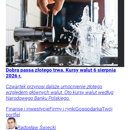
Dobra passa złotego trwa. Kursy walut 6 sierpnia
2026 r.
Czwartek przynosi dalsze umocnienie złotego
względem głównych walut. Oto kursy walut według
Narodowego Banku Polskiego.
Finanse i inwestycje
Firmy i rynki
Gospodarka
Twój
portfel
Radosław
Święcki