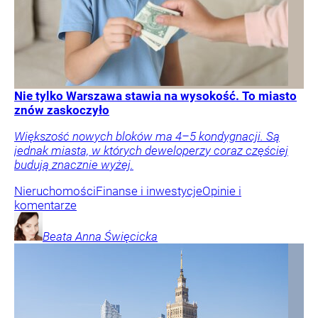
Nie tylko Warszawa stawia na wysokość. To miasto
znów zaskoczyło
Większość nowych bloków ma 4–5 kondygnacji. Są
jednak miasta, w których deweloperzy coraz częściej
budują znacznie wyżej.
Nieruchomości
Finanse i inwestycje
Opinie i
komentarze
Beata Anna
Święcicka