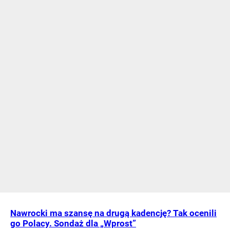
Nawrocki ma szansę na drugą kadencję? Tak ocenili
go Polacy. Sondaż dla „Wprost”