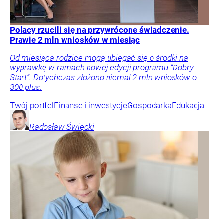
Polacy rzucili się na przywrócone świadczenie.
Prawie 2 mln wniosków w miesiąc
Od miesiąca rodzice mogą ubiegać się o środki na
wyprawkę w ramach nowej edycji programu “Dobry
Start”. Dotychczas złożono niemal 2 mln wniosków o
300 plus.
Twój portfel
Finanse i inwestycje
Gospodarka
Edukacja
Radosław
Święcki