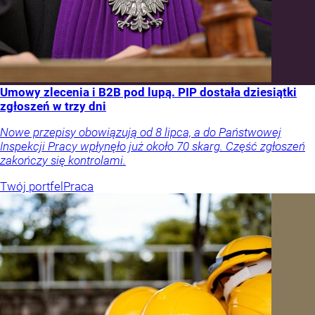
Umowy zlecenia i B2B pod lupą. PIP dostała dziesiątki
zgłoszeń w trzy dni
Nowe przepisy obowiązują od 8 lipca, a do Państwowej
Inspekcji Pracy wpłynęło już około 70 skarg. Część zgłoszeń
zakończy się kontrolami.
Twój portfel
Praca