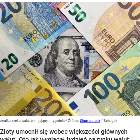
Analiza rynku walut w mijającym tygodniu
/ Źródło:
Shutterstock
/
Sebaguir
Złoty umocnił się wobec większości głównych
walut. Oto jak wyglądał tydzień na rynku walut