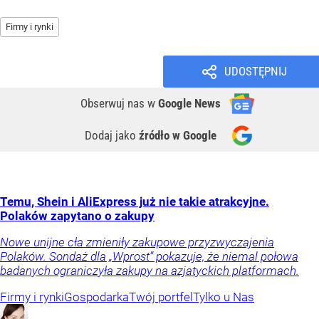
Firmy i rynki
UDOSTĘPNIJ
Obserwuj nas
w
Google News
Dodaj jako
źródło w Google
Temu, Shein i AliExpress już nie takie atrakcyjne.
Polaków zapytano o zakupy
Nowe unijne cła zmieniły zakupowe przyzwyczajenia
Polaków. Sondaż dla „Wprost” pokazuje, że niemal połowa
badanych ograniczyła zakupy na azjatyckich platformach.
Firmy i rynki
Gospodarka
Twój portfel
Tylko u Nas