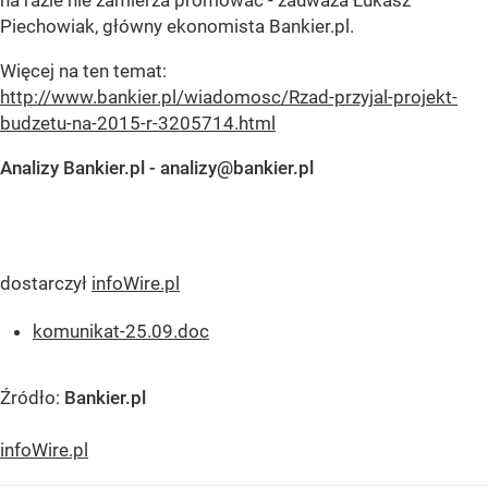
na razie nie zamierza promować - zauważa Łukasz
Piechowiak, główny ekonomista Bankier.pl.
Więcej na ten temat:
http://www.bankier.pl/wiadomosc/Rzad-przyjal-projekt-
budzetu-na-2015-r-3205714.html
Analizy Bankier.pl -
analizy@bankier.pl
dostarczył
infoWire.pl
komunikat-25.09.doc
Źródło:
Bankier.pl
infoWire.pl