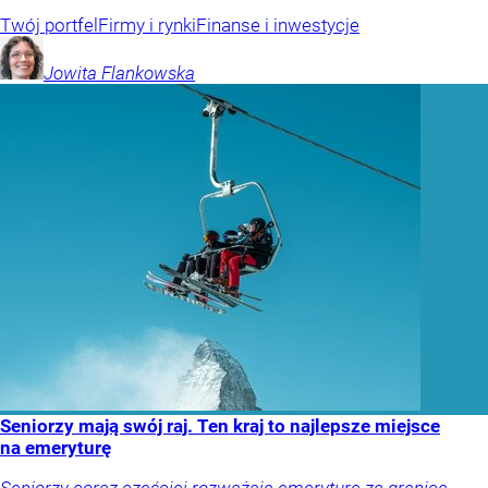
Twój portfel
Firmy i rynki
Finanse i inwestycje
Jowita
Flankowska
Seniorzy mają swój raj. Ten kraj to najlepsze miejsce
na emeryturę