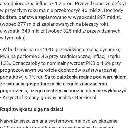
a średnioroczna inflacja - 1,2 proc. Przewidziano, że deficyt
w przyszłym roku ma nie przekroczyć 46 mld zł. Dochody
budżetu państwa zaplanowano w wysokości 297 mld zł,
(wobec 277 mld zł zaplanowanych na bieżący rok),
a wydatki 343 mld zł (wobec 325 mld zł przewidzianych
w tym roku).
- W budżecie na rok 2015 przewidziano realną dynamikę
PKB na poziomie 3,4% przy średniorocznej inflacji rzędu
1,2%. Oznaczałoby to nominalny wzrost PKB o 4,6% przy
prognozowanym wzroście dochodów państwa (czytaj:
podatków) o 7% rdr.
Są to założenia realne pod warunkiem,
że sytuacja gospodarcza nie ulegnie znaczącemu
pogorszeniu, czego niestety nie można obecnie wykluczyć
- Krzysztof Kolany, główny analityk Bankier.pl.
Rząd zwiększa ulgę na dzieci
Najważniejszą zmianą systemową ma być zwiększenie
o 20 proc. ulgi podatkowej na wychowanie trzeciego