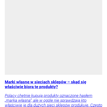
Marki własne w sieciach sklepów – skąd się
właściwie biorą te produkty?
Polacy chętnie kupują produkty oznaczone hasłem
„marka własna”, ale w ogóle nie sprawdzają kto
właściwie je dla dużych sieci sklepów produkuje. Często