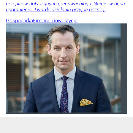
przepisów dotyczących greenwashingu. Najpierw będą
upomnienia. Twarde działania przyjdą później.
Gospodarka
Finanse i inwestycje