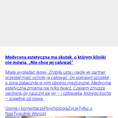
Medycyna estetyczna ma skutek, o którym kliniki
nie mówią. „Nie chcę jej całować”
Miała wyglądać lepiej. Zrobiła usta i nagle jej partner
przestał mieć ochotę ją całować. On poprawił szczękę,
a żona zobaczyła w nim obcego mężczyznę. Medycyna
estetyczna zmienia nie tylko twarz. Czasem zmusza
partnera, by nauczył się jej – i człowieka, którego kocha
– zupełnie od nowa.
Opinie i komentarze
Psychologia
Życie
Tylko u
Nas
Tygodnik Wprost