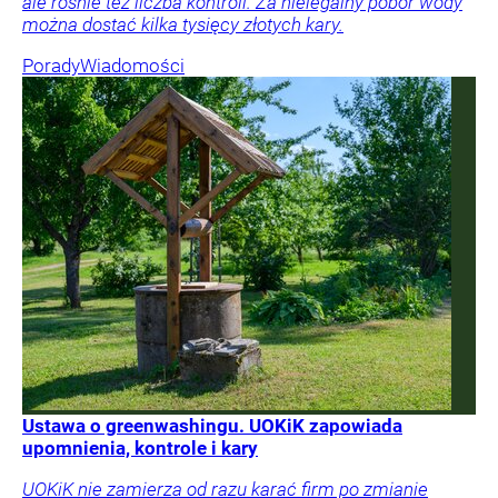
ale rośnie też liczba kontroli. Za nielegalny pobór wody
można dostać kilka tysięcy złotych kary.
Porady
Wiadomości
Ustawa o greenwashingu. UOKiK zapowiada
upomnienia, kontrole i kary
UOKiK nie zamierza od razu karać firm po zmianie