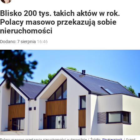
Blisko 200 tys. takich aktów w rok.
Polacy masowo przekazują sobie
nieruchomości
Dodano:
7
sierpnia
16:46
Polacy masowo przekazują nieruchomości w darowiźnie
/ Źródło:
Shutterstock
/
Grand