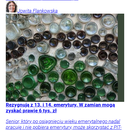
Jowita
Flankowska
Rezygnują z 13. i 14. emerytury. W zamian mogą
zyskać prawie 6 tys. zł
Senior, który po osiągnięciu wieku emerytalnego nadal
pracuje i nie pobiera emerytury, może skorzystać z PIT-