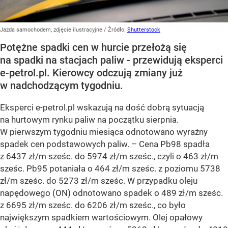
Jazda samochodem, zdjęcie ilustracyjne
/ Źródło:
Shutterstock
Potężne spadki cen w hurcie przełożą się
na spadki na stacjach paliw - przewidują eksperci
e-petrol.pl. Kierowcy odczują zmiany już
w nadchodzącym tygodniu.
Eksperci e-petrol.pl wskazują na dość dobrą sytuacją
na hurtowym rynku paliw na początku sierpnia.
W pierwszym tygodniu miesiąca odnotowano wyraźny
spadek cen podstawowych paliw. –
Cena Pb98 spadła
z 6437 zł/m sześc. do 5974 zł/m sześc., czyli o 463 zł/m
sześc. Pb95 potaniała o 464 zł/m sześc. z poziomu 5738
zł/m sześc. do 5273 zł/m sześc. W przypadku oleju
napędowego (ON) odnotowano spadek o 489 zł/m sześc.
z 6695 zł/m sześc. do 6206 zł/m sześc., co było
największym spadkiem wartościowym. Olej opałowy