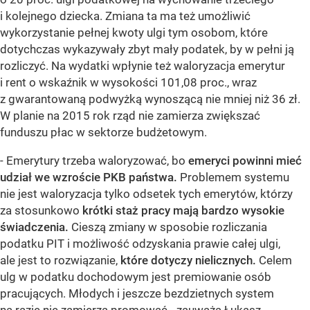
i kolejnego dziecka. Zmiana ta ma też umożliwić
wykorzystanie pełnej kwoty ulgi tym osobom, które
dotychczas wykazywały zbyt mały podatek, by w pełni ją
rozliczyć. Na wydatki wpłynie też waloryzacja emerytur
i rent o wskaźnik w wysokości 101,08 proc., wraz
z gwarantowaną podwyżką wynoszącą nie mniej niż 36 zł.
W planie na 2015 rok rząd nie zamierza zwiększać
funduszu płac w sektorze budżetowym.
- Emerytury trzeba waloryzować, bo
emeryci powinni mieć
udział we wzroście PKB państwa.
Problemem systemu
nie jest waloryzacja tylko odsetek tych emerytów, którzy
za stosunkowo
krótki staż pracy mają bardzo wysokie
świadczenia.
Cieszą zmiany w sposobie rozliczania
podatku PIT i możliwość odzyskania prawie całej ulgi,
ale jest to rozwiązanie,
które dotyczy nielicznych.
Celem
ulg w podatku dochodowym jest premiowanie osób
pracujących. Młodych i jeszcze bezdzietnych system