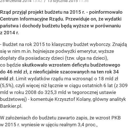
25
września
2014
13:42
/
13
stycznia
2015
11:36
Rząd przyjął projekt budżetu na 2015 r. - poinformowało
Centrum Informacyjne Rządu. Przewiduje on, że wydatki
państwa i dochody budżetu będą wyższe w porównaniu
z 2014 r.
- Budżet na rok 2015 to klasyczny budżet wyborczy. Znajdą
się w nim m.in. hojniejsze podwyżki emerytur, wyższe
dopłaty dla posiadaczy dzieci (tzw. ulga na dzieci),
co będzie
skutkowało wzrostem deficytu budżetowego
do 46 mld zł, z nieoficjalnie szacowanych na ten rok 34
mld zł
. Limit wydatków rządu ma wzrosnąć o 18 mld zł
(5,5%), czyli więcej niż łącznie w ciągu ostatnich 6 lat (z 309
mld w roku 2008 do 325,3 mld w tegorocznej ustawie
budżetowej) - komentuje Krzysztof Kolany, główny analityk
Bankier.pl.
W założeniach do budżetu zawarto zapis, że wzrost PKB
w 2015 r. wyniesie w ujęciu realnym 3,4 proc.,