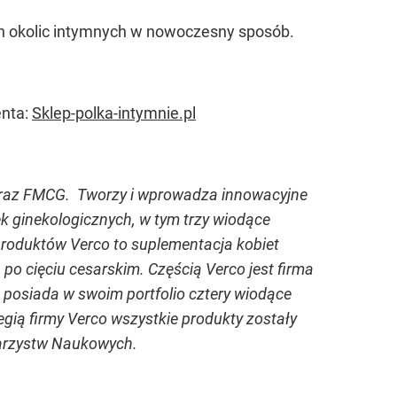
ich okolic intymnych w nowoczesny sposób.
enta:
Sklep-polka-intymnie.pl
m oraz FMCG. Tworzy i wprowadza innowacyjne
rek ginekologicznych, w tym trzy wiodące
produktów Verco to suplementacja kobiet
n po cięciu cesarskim. Częścią Verco jest firma
 posiada w swoim portfolio cztery wiodące
tegią firmy Verco wszystkie produkty zostały
arzystw Naukowych.