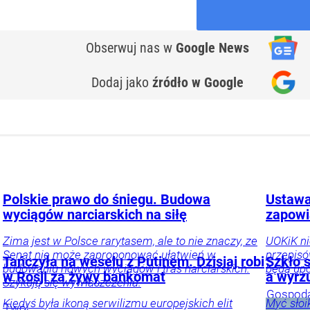
Obserwuj nas
w
Google News
Dodaj jako
źródło w Google
Polskie prawo do śniegu. Budowa
Ustawa
wyciągów narciarskich na siłę
zapowi
Zima jest w Polsce rarytasem, ale to nie znaczy, ze
UOKiK ni
Senat nie może zaproponować ułatwień w
przepis
Tańczyła na weselu z Putinem. Dzisiaj robi
Szkło 
budowaniu nowych wyciągów i tras narciarskich.
będą upo
w Rosji za żywy bankomat
a wyrz
Szykują się wywłaszczenia.
Gospod
Kiedyś była ikoną serwilizmu europejskich elit
Myć słoi
Twój
i inwest