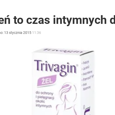
nad dwa miliony złotych
eń to czas intymnych 
no:
13
stycznia
2015
11:36
o przekazują sobie nieruchomości
ie mówią. „Nie chcę jej całować”