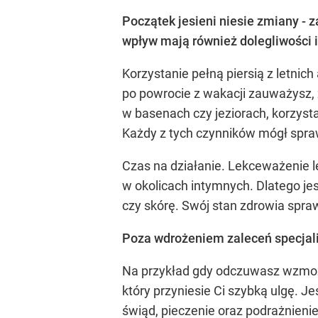
Początek jesieni niesie zmiany - 
wpływ mają również dolegliwości in
Korzystanie pełną piersią z letnic
po powrocie z wakacji zauważysz, 
w basenach czy jeziorach, korzyst
Każdy z tych czynników mógł spraw
Czas na działanie. Lekceważenie l
w okolicach intymnych. Dlatego je
czy skórę. Swój stan zdrowia spraw
Poza wdrożeniem zaleceń specjal
Na przykład gdy odczuwasz wzmożo
który przyniesie Ci szybką ulgę. J
świąd, pieczenie oraz podrażnieni