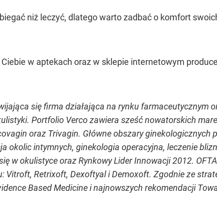
obiegać niż leczyć, dlatego warto zadbać o komfort swo
la Ciebie w aptekach oraz w sklepie internetowym produc
ozwijająca się firma działająca na rynku farmaceutyczny
okulistyki. Portfolio Verco zawiera sześć nowatorskich ma
ovagin oraz Trivagin. Główne obszary ginekologicznych 
cja okolic intymnych, ginekologia operacyjna, leczenie bliz
się w okulistyce oraz Rynkowy Lider Innowacji 2012. OFTA
: Vitroft, Retrixoft, Dexoftyal i Demoxoft. Zgodnie ze stra
idence Based Medicine i najnowszych rekomendacji Tow