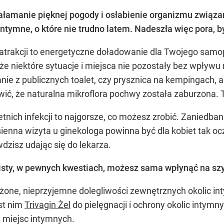
załamanie pięknej pogody i osłabienie organizmu związ
tymne, o które nie trudno latem. Nadeszła więc pora, by
h atrakcji to energetyczne doładowanie dla Twojego samo
że niektóre sytuacje i miejsca nie pozostały bez wpływu
anie z publicznych toalet, czy prysznica na kempingach,
ić, że naturalna mikroflora pochwy została zaburzona. 
etnich infekcji to najgorsze, co możesz zrobić. Zanied
sienna wizyta u ginekologa powinna być dla kobiet tak o
dzisz udając się do lekarza.
isty, w pewnych kwestiach, możesz sama wpłynąć na sz
ne, nieprzyjemne dolegliwości zewnętrznych okolic int
est nim
Trivagin Żel
do pielęgnacji i ochrony okolic intymn
e miejsc intymnych.