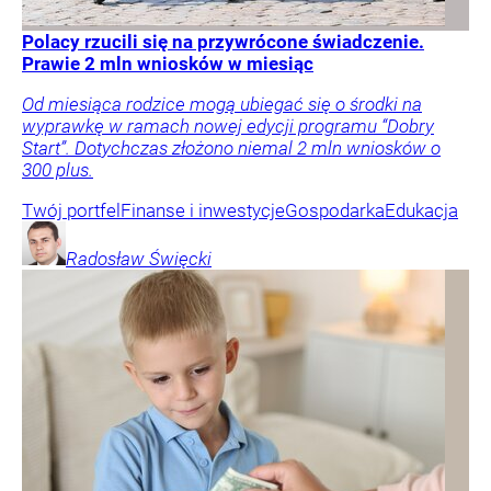
Polacy rzucili się na przywrócone świadczenie.
Prawie 2 mln wniosków w miesiąc
Od miesiąca rodzice mogą ubiegać się o środki na
wyprawkę w ramach nowej edycji programu “Dobry
Start”. Dotychczas złożono niemal 2 mln wniosków o
300 plus.
Twój portfel
Finanse i inwestycje
Gospodarka
Edukacja
Radosław
Święcki