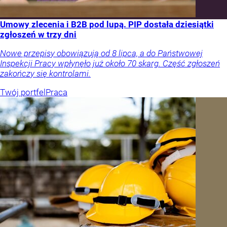
Umowy zlecenia i B2B pod lupą. PIP dostała dziesiątki
zgłoszeń w trzy dni
Nowe przepisy obowiązują od 8 lipca, a do Państwowej
Inspekcji Pracy wpłynęło już około 70 skarg. Część zgłoszeń
zakończy się kontrolami.
Twój portfel
Praca