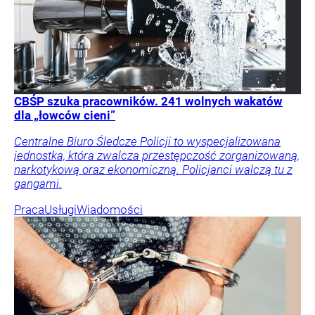
CBŚP szuka pracowników. 241 wolnych wakatów
dla „łowców cieni”
Centralne Biuro Śledcze Policji to wyspecjalizowana
jednostka, która zwalcza przestępczość zorganizowaną,
narkotykową oraz ekonomiczną. Policjanci walczą tu z
gangami.
Praca
Usługi
Wiadomości