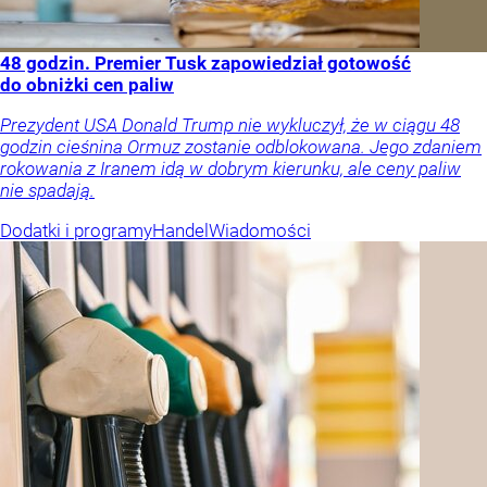
48 godzin. Premier Tusk zapowiedział gotowość
do obniżki cen paliw
Prezydent USA Donald Trump nie wykluczył, że w ciągu 48
godzin cieśnina Ormuz zostanie odblokowana. Jego zdaniem
rokowania z Iranem idą w dobrym kierunku, ale ceny paliw
nie spadają.
Dodatki i programy
Handel
Wiadomości