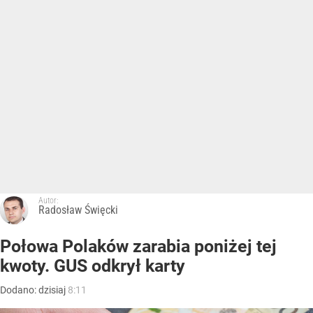
Autor:
Radosław Święcki
Połowa Polaków zarabia poniżej tej
kwoty. GUS odkrył karty
Dodano:
dzisiaj
8:11