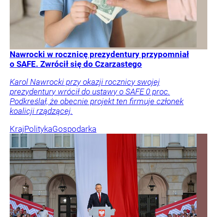
Nawrocki w rocznicę prezydentury przypomniał
o SAFE. Zwrócił się do Czarzastego
Karol Nawrocki przy okazji rocznicy swojej
prezydentury wrócił do ustawy o SAFE 0 proc.
Podkreślał, że obecnie projekt ten firmuje członek
koalicji rządzącej.
Kraj
Polityka
Gospodarka