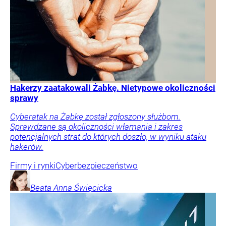
Hakerzy zaatakowali Żabkę. Nietypowe okoliczności
sprawy
Cyberatak na Żabkę został zgłoszony służbom.
Sprawdzane są okoliczności włamania i zakres
potencjalnych strat do których doszło, w wyniku ataku
hakerów.
Firmy i rynki
Cyberbezpieczeństwo
Beata Anna
Święcicka