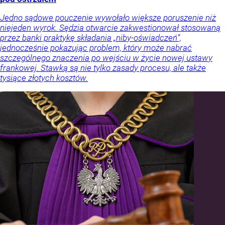
Jedno sądowe pouczenie wywołało większe poruszenie niż
niejeden wyrok. Sędzia otwarcie zakwestionował stosowaną
przez banki praktykę składania „niby-oświadczeń”,
jednocześnie pokazując problem, który może nabrać
szczególnego znaczenia po wejściu w życie nowej ustawy
frankowej. Stawką są nie tylko zasady procesu, ale także
tysiące złotych kosztów.