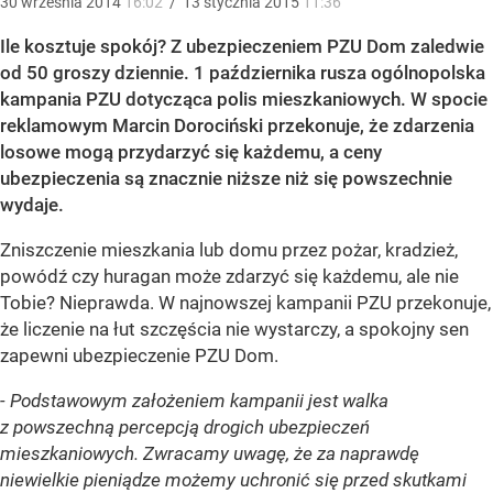
30
września
2014
16:02
/
13
stycznia
2015
11:36
Ile kosztuje spokój? Z ubezpieczeniem PZU Dom zaledwie
od 50 groszy dziennie. 1 października rusza ogólnopolska
kampania PZU dotycząca polis mieszkaniowych. W spocie
reklamowym Marcin Dorociński przekonuje, że zdarzenia
losowe mogą przydarzyć się każdemu, a ceny
ubezpieczenia są znacznie niższe niż się powszechnie
wydaje.
Zniszczenie mieszkania lub domu przez pożar, kradzież,
powódź czy huragan może zdarzyć się każdemu, ale nie
Tobie? Nieprawda. W najnowszej kampanii PZU przekonuje,
że liczenie na łut szczęścia nie wystarczy, a spokojny sen
zapewni ubezpieczenie PZU Dom.
- Podstawowym założeniem kampanii jest walka
z powszechną percepcją drogich ubezpieczeń
mieszkaniowych. Zwracamy uwagę, że za naprawdę
niewielkie pieniądze możemy uchronić się przed skutkami