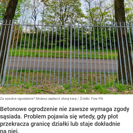
Za wysokie ogrodzenie? Możesz zapłacić słoną karę
/ Źródło:
Free Pik
Betonowe ogrodzenie nie zawsze wymaga zgody
sąsiada. Problem pojawia się wtedy, gdy płot
przekracza granicę działki lub staje dokładnie
na niej.