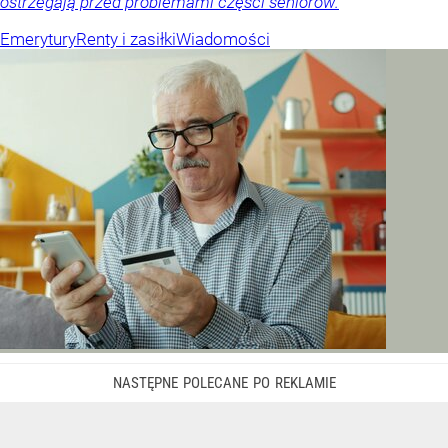
ostrzegają przed problemami części seniorów.
Emerytury
Renty i zasiłki
Wiadomości