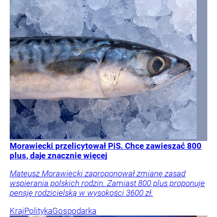
Morawiecki przelicytował PiS. Chce zawieszać 800
plus, daje znacznie więcej
Mateusz Morawiecki zaproponował zmianę zasad
wspierania polskich rodzin. Zamiast 800 plus proponuje
pensję rodzicielską w wysokości 3600 zł.
Kraj
Polityka
Gospodarka