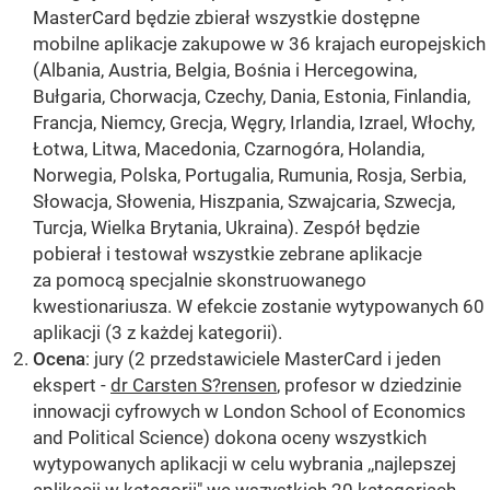
MasterCard będzie zbierał wszystkie dostępne
mobilne aplikacje zakupowe w 36 krajach europejskich
(Albania, Austria, Belgia, Bośnia i Hercegowina,
Bułgaria, Chorwacja, Czechy, Dania, Estonia, Finlandia,
Francja, Niemcy, Grecja, Węgry, Irlandia, Izrael, Włochy,
Łotwa, Litwa, Macedonia, Czarnogóra, Holandia,
Norwegia, Polska, Portugalia, Rumunia, Rosja, Serbia,
Słowacja, Słowenia, Hiszpania, Szwajcaria, Szwecja,
Turcja, Wielka Brytania, Ukraina). Zespół będzie
pobierał i testował wszystkie zebrane aplikacje
za pomocą specjalnie skonstruowanego
kwestionariusza. W efekcie zostanie wytypowanych 60
aplikacji (3 z każdej kategorii).
Ocena
: jury (2 przedstawiciele MasterCard i jeden
ekspert -
dr Carsten S?rensen
, profesor w dziedzinie
innowacji cyfrowych w London School of Economics
and Political Science) dokona oceny wszystkich
wytypowanych aplikacji w celu wybrania ,,najlepszej