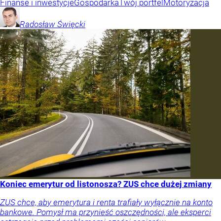
Finanse i inwestycje
Gospodarka
Twój portfel
Motoryzacja
Radosław
Święcki
Koniec emerytur od listonosza? ZUS chce dużej zmiany
ZUS chce, aby emerytura i renta trafiały wyłącznie na konto
bankowe. Pomysł ma przynieść oszczędności, ale eksperci