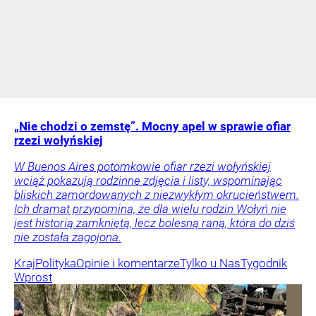
„Nie chodzi o zemstę”. Mocny apel w sprawie ofiar
rzezi wołyńskiej
W Buenos Aires potomkowie ofiar rzezi wołyńskiej
wciąż pokazują rodzinne zdjęcia i listy, wspominając
bliskich zamordowanych z niezwykłym okrucieństwem.
Ich dramat przypomina, że dla wielu rodzin Wołyń nie
jest historią zamkniętą, lecz bolesną raną, która do dziś
nie została zagojona.
Kraj
Polityka
Opinie i komentarze
Tylko u Nas
Tygodnik
Wprost