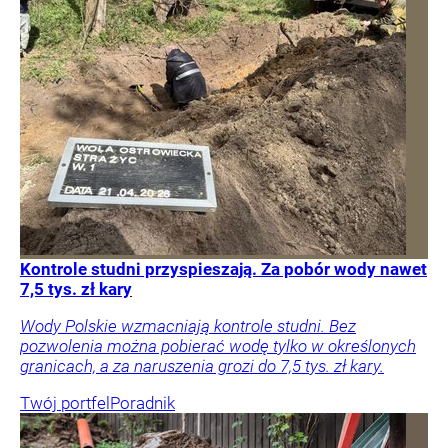
Kontrole studni przyspieszają. Za pobór wody nawet
7,5 tys. zł kary
Wody Polskie wzmacniają kontrole studni. Bez
pozwolenia można pobierać wodę tylko w określonych
granicach, a za naruszenia grozi do 7,5 tys. zł kary.
Twój portfel
Poradnik