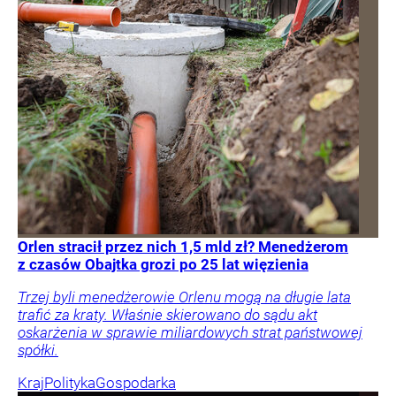
Orlen stracił przez nich 1,5 mld zł? Menedżerom
z czasów Obajtka grozi po 25 lat więzienia
Trzej byli menedżerowie Orlenu mogą na długie lata
trafić za kraty. Właśnie skierowano do sądu akt
oskarżenia w sprawie miliardowych strat państwowej
spółki.
Kraj
Polityka
Gospodarka