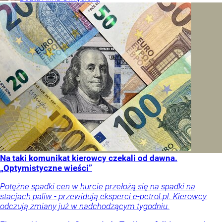
Na taki komunikat kierowcy czekali od dawna.
„Optymistyczne wieści”
Potężne spadki cen w hurcie przełożą się na spadki na
stacjach paliw - przewidują eksperci e-petrol.pl. Kierowcy
odczują zmiany już w nadchodzącym tygodniu.