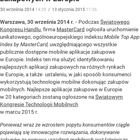
30
września
2014
14:29
/
13
stycznia
2015
11:36
Warszawa, 30 września 2014 r. -
Podczas
Światowego
Kongresu Handlu
firma
MasterCard
ogłosiła uruchomienie
unikatowego, ogólnoeuropejskiego indeksu
Mobile Top App
Index by MasterCard,
uwzględniającego wszystkie
publicznie dostępne mobilne aplikacje zakupowe
w Europie. Indeks ten ma służyć identyfikowaniu
najlepszych aplikacji zakupowych na różnych rynkach
w Europie, a także ustaleniu, w jaki sposób konsumenci
wykorzystują technologie mobilne dokonując zakupów
mobilnych. Najlepsze aplikacje zakupowe w Europie
w 20 kategoriach zostaną ogłoszone na
Światowym
Kongresie Technologii Mobilnych
w marcu 2015 r.
Ponieważ wraz ze wzrostem popytu konsumentów ciągle
pojawiają się innowacyjne rozwiązania, dokonywanie
zakupów za pomocą urządzeń mobilnych jest łatwiejsze