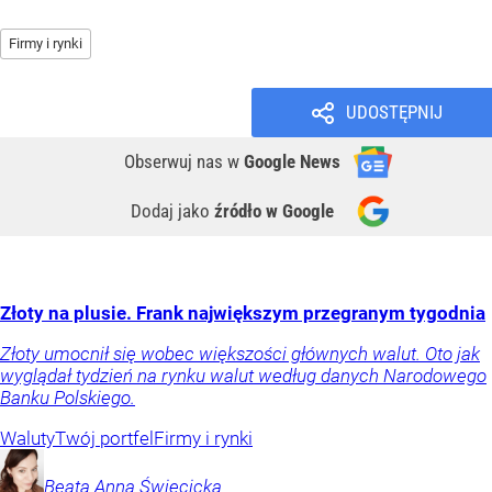
Firmy i rynki
UDOSTĘPNIJ
Obserwuj nas
w
Google News
Dodaj jako
źródło w Google
Złoty na plusie. Frank największym przegranym tygodnia
Złoty umocnił się wobec większości głównych walut. Oto jak
wyglądał tydzień na rynku walut według danych Narodowego
Banku Polskiego.
Waluty
Twój portfel
Firmy i rynki
Beata Anna
Święcicka