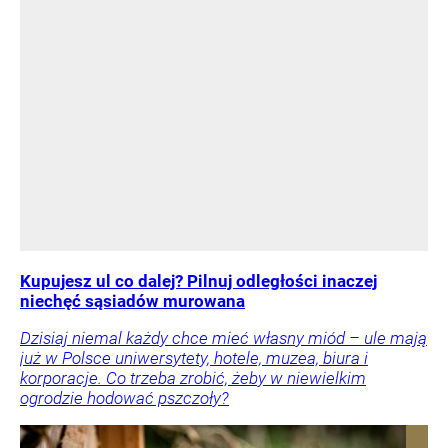
Kupujesz ul co dalej? Pilnuj odległości inaczej
niechęć sąsiadów murowana
Dzisiaj niemal każdy chce mieć własny miód – ule mają
już w Polsce uniwersytety, hotele, muzea, biura i
korporacje. Co trzeba zrobić, żeby w niewielkim
ogrodzie hodować pszczoły?