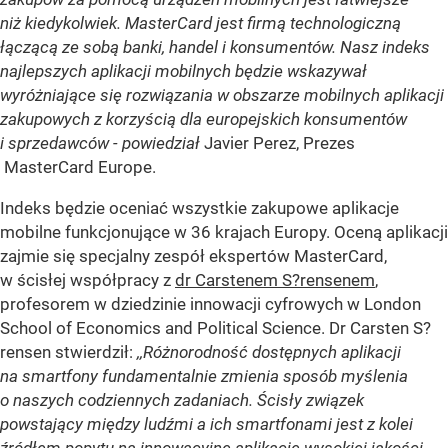
niż kiedykolwiek.
MasterCard jest firmą technologiczną
łączącą ze sobą banki, handel i konsumentów.
Nasz indeks
najlepszych aplikacji mobilnych będzie wskazywał
wyróżniające się rozwiązania w obszarze mobilnych aplikacji
zakupowych z korzyścią dla europejskich konsumentów
i sprzedawców - powiedział
Javier Perez, Prezes
MasterCard Europe.
Indeks będzie oceniać wszystkie zakupowe aplikacje
mobilne funkcjonujące w 36 krajach Europy. Oceną aplikacji
zajmie się specjalny zespół ekspertów MasterCard,
w ścisłej współpracy z
dr Carstenem S?rensenem
,
profesorem w dziedzinie innowacji cyfrowych w London
School of Economics and Political Science. Dr Carsten S?
rensen stwierdził:
,,Różnorodność dostępnych aplikacji
na smartfony fundamentalnie zmienia sposób myślenia
o naszych codziennych zadaniach. Ścisły związek
powstający między ludźmi a ich smartfonami jest z kolei