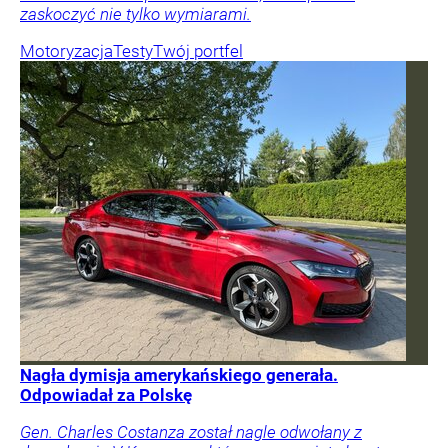
zaskoczyć nie tylko wymiarami.
Motoryzacja
Testy
Twój portfel
Nagła dymisja amerykańskiego generała.
Odpowiadał za Polskę
Gen. Charles Costanza został nagle odwołany z