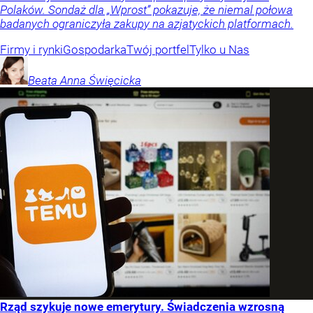
Polaków. Sondaż dla „Wprost” pokazuje, że niemal połowa
badanych ograniczyła zakupy na azjatyckich platformach.
Firmy i rynki
Gospodarka
Twój portfel
Tylko u Nas
Beata Anna
Święcicka
Rząd szykuje nowe emerytury. Świadczenia wzrosną