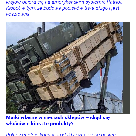
krajów opiera się na amerykańskim systemie Patriot.
Kłopot w tym, że budowa pocisków trwa długo i jest
kosztowna.
Marki własne w sieciach sklepów – skąd się
właściwie biorą te produkty?
Polacy chętnie kupują produkty oznaczone hasłem