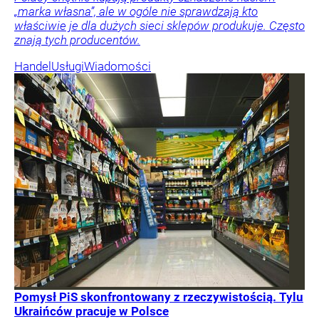
„marka własna”, ale w ogóle nie sprawdzają kto
właściwie je dla dużych sieci sklepów produkuje. Często
znają tych producentów.
Handel
Usługi
Wiadomości
Pomysł PiS skonfrontowany z rzeczywistością. Tylu
Ukraińców pracuje w Polsce