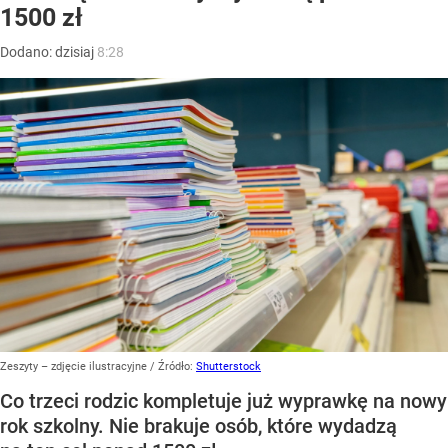
1500 zł
Dodano:
dzisiaj
8:28
Zeszyty – zdjęcie ilustracyjne
/ Źródło:
Shutterstock
Co trzeci rodzic kompletuje już wyprawkę na nowy
rok szkolny. Nie brakuje osób, które wydadzą