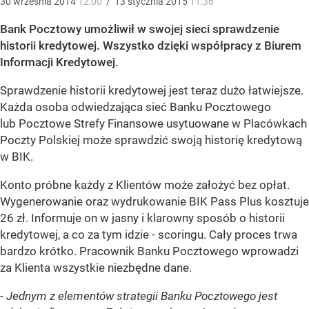
30
września
2014
12:00
/
13
stycznia
2015
11:36
Bank Pocztowy umożliwił w swojej sieci sprawdzenie
historii kredytowej. Wszystko dzięki współpracy z Biurem
Informacji Kredytowej.
Sprawdzenie historii kredytowej jest teraz dużo łatwiejsze.
Każda osoba odwiedzająca sieć Banku Pocztowego
lub Pocztowe Strefy Finansowe usytuowane w Placówkach
Poczty Polskiej może sprawdzić swoją historię kredytową
w BIK.
Konto próbne każdy z Klientów może założyć bez opłat.
Wygenerowanie oraz wydrukowanie BIK Pass Plus kosztuje
26 zł. Informuje on w jasny i klarowny sposób o historii
kredytowej, a co za tym idzie - scoringu. Cały proces trwa
bardzo krótko. Pracownik Banku Pocztowego wprowadzi
za Klienta wszystkie niezbędne dane.
-
Jednym z elementów strategii Banku Pocztowego jest