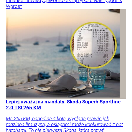
Finanse i inwestycje
Podróże
Kraj
Tylko u Nas
Tygodnik
Wprost
Lepiej uważaj na mandaty. Skoda Superb Sportline
2.0 TSI 265 KM
Ma 265 KM, napęd na 4 koła, wygląda prawie jak
rodzinna limuzyna, a osiągami może konkurować z hot
hatchami. To nie pierwsza Skoda, która potrafi