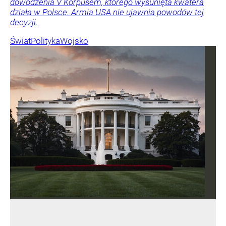
dowodzenia V Korpusem, którego wysunięta kwatera
działa w Polsce. Armia USA nie ujawnia powodów tej
decyzji.
Świat
Polityka
Wojsko