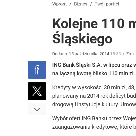
Kontrole studni przyspieszają. Za pobór wody nawet
Wprost
/
Biznes
/
Twój portfel
Kolejne 110 
dodaj
Śląskiego
„Nie chodzi o zemstę”. Mocny apel w sprawie ofiar 
Dodano:
15
października
2014
15:35
/
Zmie
dodaj
ING Bank Śląski S.A. w lipcu or
na łączną kwotę blisko 110 mln
zł
Tego sondażu premier nie może zlekceważyć. Pol
Kredyty w wysokości 30 mln zł, 48
8
planowany na 2014 rok deficyt bud
drogową i instytucje kultury. Umo
Wybór ofert ING Banku przez Wojew
zaangażowania kredytowe, które ban