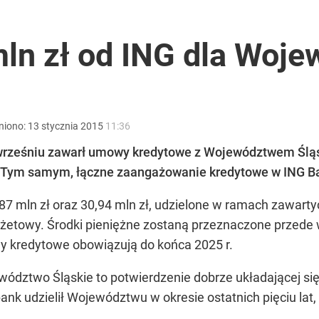
 7,5 tys. zł kary
mln zł od ING dla Woj
rzezi wołyńskiej
niono:
13
stycznia
2015
11:36
az wrześniu zawarł umowy kredytowe z Województwem Śl
. Tym samym, łączne zaangażowanie kredytowe w ING Ba
acy o przywróceniu CPN
,87 mln zł oraz 30,94 mln zł, udzielone w ramach zawar
żetowy. Środki pieniężne zostaną przeznaczone przede w
wy kredytowe obowiązują do końca 2025 r.
ództwo Śląskie to potwierdzenie dobrze układającej się 
k udzielił Województwu w okresie ostatnich pięciu lat, 