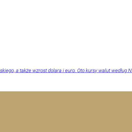
skiego, a także wzrost dolara i euro. Oto kursy walut według N