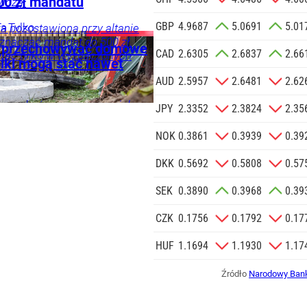
00 zł mandatu
widzą.
 o.o. w imieniu
GBP
4.9687
5.0691
5.01
a zlecenie jej
ia
Tylko
fa pozostawiona przy altanie
znaczać mandat do 500 zł.
znesowych.
a przechowywać domowe
CAD
2.6305
2.6837
2.66
iać tylko w wyznaczonych
oiki mogą stać nawet
 SIĘ
AUD
2.5957
2.6481
2.62
ogą być zapasem na wiele
JPY
2.3352
2.3824
2.35
ałość zależy od przygotowania i
ania. Nie każdy stary słoik
NOK
0.3861
0.3939
0.39
DKK
0.5692
0.5808
0.57
SEK
0.3890
0.3968
0.39
CZK
0.1756
0.1792
0.17
HUF
1.1694
1.1930
1.17
Źródło
Narodowy Bank