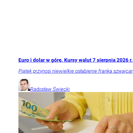
Euro i dolar w górę. Kursy walut 7 sierpnia 2026 r.
Piątek przynosi niewielkie osłabienie franka szwajcar
Radosław
Święcki