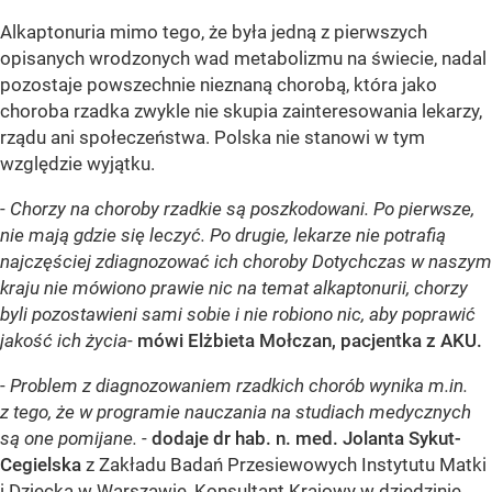
Alkaptonuria mimo tego, że była jedną z pierwszych
opisanych wrodzonych wad metabolizmu na świecie, nadal
pozostaje powszechnie nieznaną chorobą, która jako
choroba rzadka zwykle nie skupia zainteresowania lekarzy,
rządu ani społeczeństwa. Polska nie stanowi w tym
względzie wyjątku.
-
Chorzy na choroby rzadkie są poszkodowani. Po pierwsze,
nie mają gdzie się leczyć. Po drugie, lekarze nie potrafią
najczęściej zdiagnozować ich choroby
Dotychczas w naszym
kraju nie mówiono prawie nic na temat alkaptonurii, chorzy
byli pozostawieni sami sobie i nie robiono nic, aby poprawić
jakość ich życia
-
mówi
Elżbieta Mołczan, pacjentka z AKU.
-
Problem z diagnozowaniem rzadkich chorób wynika m.in.
z tego, że w programie nauczania na studiach medycznych
są one pomijane.
-
dodaje dr hab. n. med. Jolanta Sykut-
Cegielska
z Zakładu Badań Przesiewowych Instytutu Matki
i Dziecka w Warszawie, Konsultant Krajowy w dziedzinie