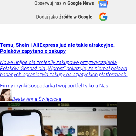
Obserwuj nas
w
Google News
Dodaj jako
źródło w Google
Temu, Shein i AliExpress już nie takie atrakcyjne.
Polaków zapytano o zakupy
Nowe unijne cła zmieniły zakupowe przyzwyczajenia
Polaków. Sondaż dla „Wprost” pokazuje, że niemal połowa
badanych ograniczyła zakupy na azjatyckich platformach.
Firmy i rynki
Gospodarka
Twój portfel
Tylko u Nas
Beata Anna
Święcicka