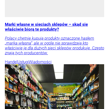
Marki własne w sieciach sklepów – skąd się
właściwie biorą te produkty?
Polacy chętnie kupują produkty oznaczone hasłem
„marka własna”, ale w ogóle nie sprawdzają kto
właściwie je dla dużych sieci sklepów produkuje. Często
znają tych producentów.
Handel
Usługi
Wiadomości