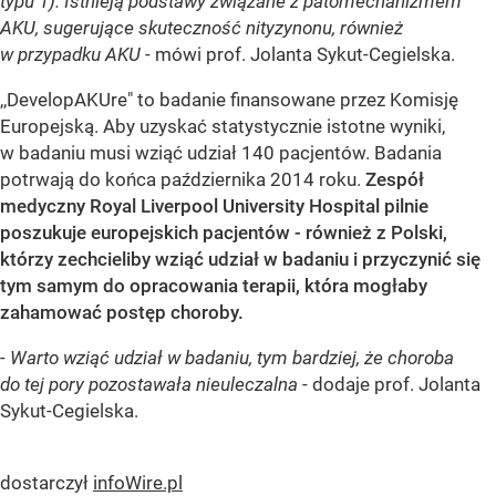
typu 1). Istnieją podstawy związane z patomechanizmem
AKU, sugerujące skuteczność nityzynonu, również
w przypadku AKU
- mówi prof. Jolanta Sykut-Cegielska.
,,DevelopAKUre" to badanie finansowane przez Komisję
Europejską. Aby uzyskać statystycznie istotne wyniki,
w badaniu musi wziąć udział 140 pacjentów. Badania
potrwają do końca października 2014 roku.
Zespół
medyczny Royal Liverpool University Hospital pilnie
poszukuje europejskich pacjentów - również z Polski,
którzy zechcieliby wziąć udział w badaniu i przyczynić się
tym samym do opracowania terapii, która mogłaby
zahamować postęp choroby.
-
Warto wziąć udział w badaniu, tym bardziej, że choroba
do tej pory pozostawała nieuleczalna
- dodaje prof. Jolanta
Sykut-Cegielska.
dostarczył
infoWire.pl