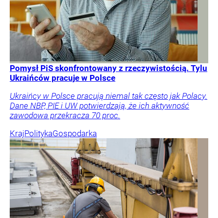
Pomysł PiS skonfrontowany z rzeczywistością. Tylu
Ukraińców pracuje w Polsce
Ukraińcy w Polsce pracują niemal tak często jak Polacy.
Dane NBP, PIE i UW potwierdzają, że ich aktywność
zawodowa przekracza 70 proc.
Kraj
Polityka
Gospodarka