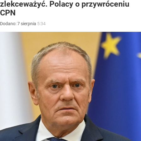
zlekceważyć. Polacy o przywróceniu
CPN
Dodano:
7
sierpnia
5:34