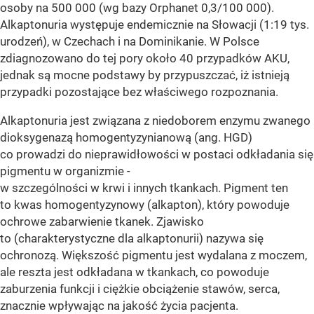
osoby na 500 000 (wg bazy Orphanet 0,3/100 000).
Alkaptonuria występuje endemicznie na Słowacji (1:19 tys.
urodzeń), w Czechach i na Dominikanie. W Polsce
zdiagnozowano do tej pory około 40 przypadków AKU,
jednak są mocne podstawy by przypuszczać, iż istnieją
przypadki pozostające bez właściwego rozpoznania.
Alkaptonuria jest związana z niedoborem enzymu zwanego
dioksygenazą homogentyzynianową (ang. HGD)
co prowadzi do nieprawidłowości w postaci odkładania się
pigmentu w organizmie -
w szczególności w krwi i innych tkankach. Pigment ten
to kwas homogentyzynowy (alkapton), który powoduje
ochrowe zabarwienie tkanek. Zjawisko
to (charakterystyczne dla alkaptonurii) nazywa się
ochronozą. Większość pigmentu jest wydalana z moczem,
ale reszta jest odkładana w tkankach, co powoduje
zaburzenia funkcji i ciężkie obciążenie stawów, serca,
znacznie wpływając na jakość życia pacjenta.