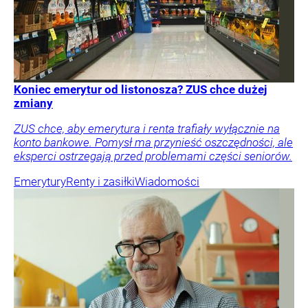
Koniec emerytur od listonosza? ZUS chce dużej
zmiany
ZUS chce, aby emerytura i renta trafiały wyłącznie na
konto bankowe. Pomysł ma przynieść oszczędności, ale
eksperci ostrzegają przed problemami części seniorów.
Emerytury
Renty i zasiłki
Wiadomości