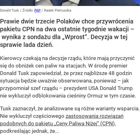
Donald Tusk
/ Źródło:
PAP
/
Radek Pietruszka
Prawie dwie trzecie Polaków chce przywrócenia
pakietu CPN na dwa ostatnie tygodnie wakacji –
wynika z sondażu dla „Wprost”. Decyzja w tej
sprawie lada dzień.
Kierowcy czekają na decyzje rządu, które mają przyczynić
się do obniżek cen paliw na stacjach. W środę premier
Donald Tusk zapowiedział, że przez najbliższe 48 godzin
sytuacja będzie uważnie obserwowana, ponieważ – jak
przypomniał szef rząądu – prezydent USA Donald Trump
nie wykluczył odblokowania cieśniny Ormuz w tym czasie.
Tusk zaznaczył, że analizowane są różne warianty wsparcia.
Nie wykluczył częściowego
zastosowania rozwiązań
podobnych do pakietu „Ceny Paliwa Niżej” (CPN
),
podkreślając jednak, że...