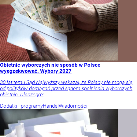
Obietnic wyborczych nie sposób w Polsce
wyegzekwować. Wybory 2027
30 lat temu Sąd Najwyższy wskazał, że Polacy nie mogą się
od polityków domagać przed sądem spełnienia wyborczych
obietnic. Dlaczego?
Dodatki i programy
Handel
Wiadomości