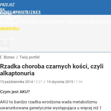
PRZEJDŹ
NA
BIZNES WPROST
STRONĘ
OPINIE
TWÓJ
GŁÓWNĄ
PORTFEL
GOSPODARKA
FINANSE
FIRMY
TECHNOLOGIE
NAJBOGATSI
WPROST.PL
UBSKRYBUJ
ZALOGUJ
MENU
Biznes
/
Twój portfel
Rzadka choroba czarnych kości, czyli
alkaptonuria
15
października
2014
12:27
/
13
stycznia
2015
11:36
Czym jest AKU?
AKU to bardzo rzadka wrodzona wada metabolizmu
uwarunkowana genetycznie występująca u więcej niż 1