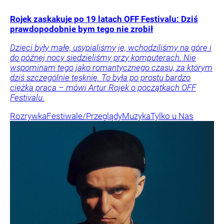
Rojek zaskakuje po 19 latach OFF Festivalu: Dziś
prawdopodobnie bym tego nie zrobił
Dzieci były małe, usypialiśmy je, wchodziliśmy na górę i
do późnej nocy siedzieliśmy przy komputerach. Nie
wspominam tego jako romantycznego czasu, za którym
dziś szczególnie tęsknię. To była po prostu bardzo
ciężka praca – mówi Artur Rojek o początkach OFF
Festivalu.
Rozrywka
Festiwale/Przeglądy
Muzyka
Tylko u Nas