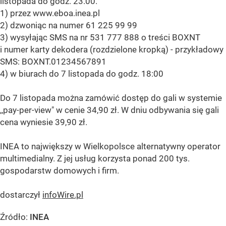
listopada do godz. 23.00.
1) przez www.eboa.inea.pl
2) dzwoniąc na numer 61 225 99 99
3) wysyłając SMS na nr 531 777 888 o treści BOXNT
i numer karty dekodera (rozdzielone kropką) - przykładowy
SMS: BOXNT.01234567891
4) w biurach do 7 listopada do godz. 18:00
Do 7 listopada można zamówić dostęp do gali w systemie
,,pay-per-view" w cenie 34,90 zł. W dniu odbywania się gali
cena wyniesie 39,90 zł.
INEA to największy w Wielkopolsce alternatywny operator
multimedialny. Z jej usług korzysta ponad 200 tys.
gospodarstw domowych i firm.
dostarczył
infoWire.pl
Źródło:
INEA