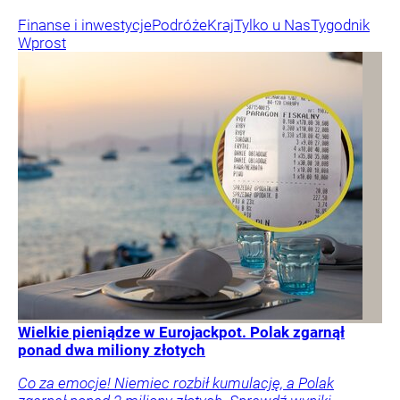
Finanse i inwestycje
Podróże
Kraj
Tylko u Nas
Tygodnik
Wprost
Wielkie pieniądze w Eurojackpot. Polak zgarnął
ponad dwa miliony złotych
Co za emocje! Niemiec rozbił kumulację, a Polak