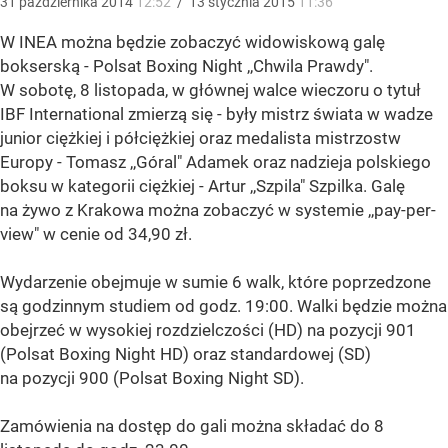
31
października
2014
12:52
/
13
stycznia
2015
11:36
W INEA można będzie zobaczyć widowiskową galę
bokserską - Polsat Boxing Night ,,Chwila Prawdy".
W sobotę, 8 listopada, w głównej walce wieczoru o tytuł
IBF International zmierzą się - były mistrz świata w wadze
junior ciężkiej i półciężkiej oraz medalista mistrzostw
Europy - Tomasz ,,Góral" Adamek oraz nadzieja polskiego
boksu w kategorii ciężkiej - Artur ,,Szpila" Szpilka. Galę
na żywo z Krakowa można zobaczyć w systemie ,,pay-per-
view" w cenie od 34,90 zł.
Wydarzenie obejmuje w sumie 6 walk, które poprzedzone
są godzinnym studiem od godz. 19:00.
Walki będzie można
obejrzeć w wysokiej rozdzielczości (HD) na pozycji 901
(Polsat Boxing Night HD) oraz standardowej (SD)
na pozycji 900 (Polsat Boxing Night SD).
Zamówienia na dostęp do gali można składać do 8