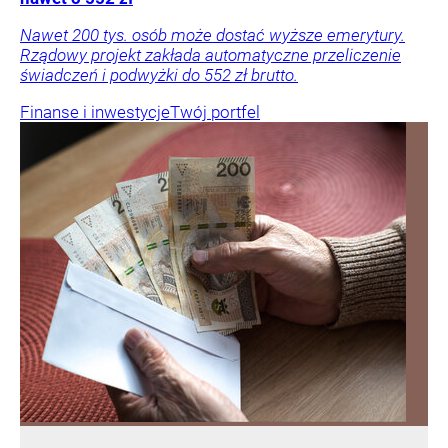
Nawet 200 tys. osób może dostać wyższe emerytury.
Rządowy projekt zakłada automatyczne przeliczenie
świadczeń i podwyżki do 552 zł brutto.
Finanse i inwestycje
Twój portfel