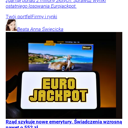
zgarnął ponad 2 miliony złotych. Sprawdź wyniki
ostatniego losowania Eurojackpot.
Twój portfel
Firmy i rynki
Beata Anna
Święcicka
Rząd szykuje nowe emerytury. Świadczenia wzrosną
nawet o 552 zł