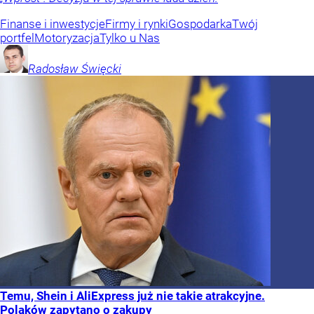
Finanse i inwestycje
Firmy i rynki
Gospodarka
Twój
portfel
Motoryzacja
Tylko u Nas
Radosław
Święcki
Temu, Shein i AliExpress już nie takie atrakcyjne.
Polaków zapytano o zakupy