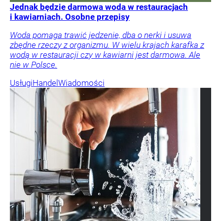
Jednak będzie darmowa woda w restauracjach
i kawiarniach. Osobne przepisy
Woda pomaga trawić jedzenie, dba o nerki i usuwa
zbędne rzeczy z organizmu. W wielu krajach karafka z
wodą w restauracji czy w kawiarni jest darmowa. Ale
nie w Polsce.
Usługi
Handel
Wiadomości