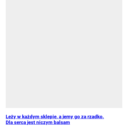
Leży w każdym sklepie, a jemy go za rzadko.
Dla serca jest niczym balsam