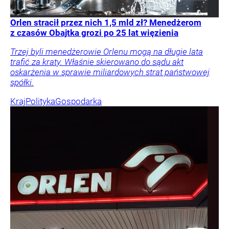
Orlen stracił przez nich 1,5 mld zł? Menedżerom
z czasów Obajtka grozi po 25 lat więzienia
Trzej byli menedżerowie Orlenu mogą na długie lata
trafić za kraty. Właśnie skierowano do sądu akt
oskarżenia w sprawie miliardowych strat państwowej
spółki.
Kraj
Polityka
Gospodarka