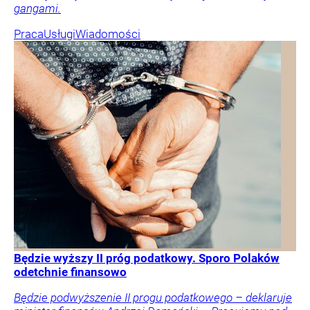
gangami.
Praca
Usługi
Wiadomości
Będzie wyższy II próg podatkowy. Sporo Polaków
odetchnie finansowo
Będzie podwyższenie II progu podatkowego – deklaruje