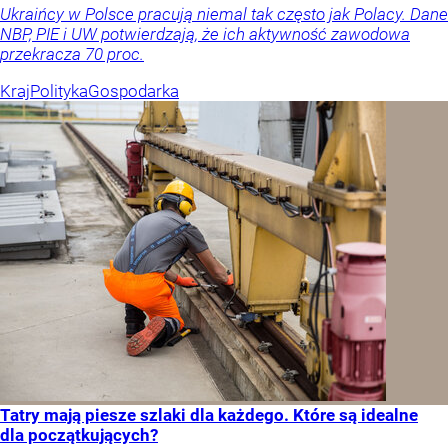
Ukraińcy w Polsce pracują niemal tak często jak Polacy. Dane
NBP, PIE i UW potwierdzają, że ich aktywność zawodowa
przekracza 70 proc.
Kraj
Polityka
Gospodarka
Tatry mają piesze szlaki dla każdego. Które są idealne
dla początkujących?