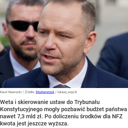
Karol Nawrocki
/ Źródło:
Shutterstock
/
lukasz_wojcik
Weta i skierowanie ustaw do Trybunału
Konstytucyjnego mogły pozbawić budżet państwa
nawet 7,3 mld zł. Po doliczeniu środków dla NFZ
kwota jest jeszcze wyższa.