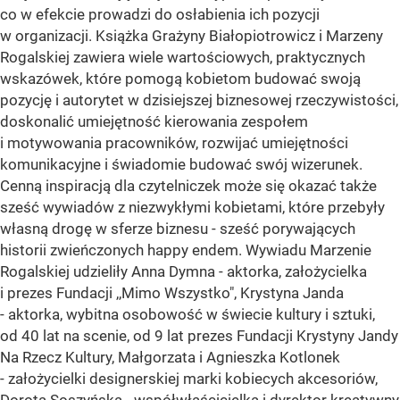
co w efekcie prowadzi do osłabienia ich pozycji
w organizacji. Książka Grażyny Białopiotrowicz i Marzeny
Rogalskiej zawiera wiele wartościowych, praktycznych
wskazówek, które pomogą kobietom budować swoją
pozycję i autorytet w dzisiejszej biznesowej rzeczywistości,
doskonalić umiejętność kierowania zespołem
i motywowania pracowników, rozwijać umiejętności
komunikacyjne i świadomie budować swój wizerunek.
Cenną inspiracją dla czytelniczek może się okazać także
sześć wywiadów z niezwykłymi kobietami, które przebyły
własną drogę w sferze biznesu - sześć porywających
historii zwieńczonych happy endem. Wywiadu Marzenie
Rogalskiej udzieliły Anna Dymna - aktorka, założycielka
i prezes Fundacji ,,Mimo Wszystko", Krystyna Janda
- aktorka, wybitna osobowość w świecie kultury i sztuki,
od 40 lat na scenie, od 9 lat prezes Fundacji Krystyny Jandy
Na Rzecz Kultury, Małgorzata i Agnieszka Kotlonek
- założycielki designerskiej marki kobiecych akcesoriów,
Dorota Soszyńska - współwłaścicielka i dyrektor kreatywny