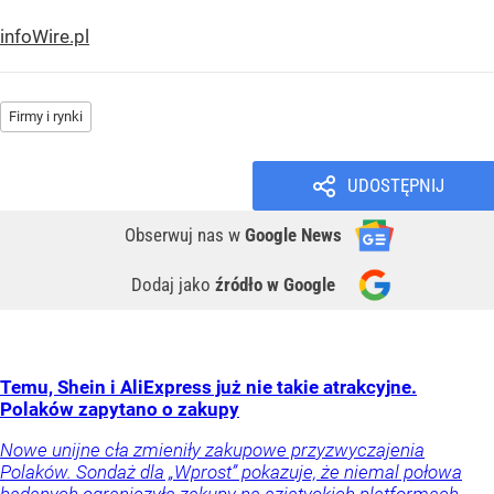
infoWire.pl
Firmy i rynki
UDOSTĘPNIJ
Obserwuj nas
w
Google News
Dodaj jako
źródło w Google
Temu, Shein i AliExpress już nie takie atrakcyjne.
Polaków zapytano o zakupy
Nowe unijne cła zmieniły zakupowe przyzwyczajenia
Polaków. Sondaż dla „Wprost” pokazuje, że niemal połowa
badanych ograniczyła zakupy na azjatyckich platformach.