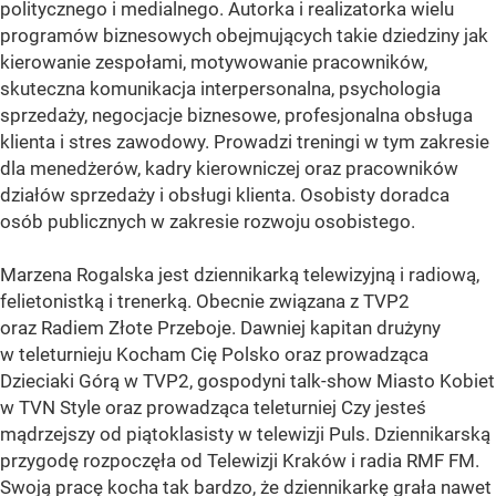
politycznego i medialnego. Autorka i realizatorka wielu
programów biznesowych obejmujących takie dziedziny jak
kierowanie zespołami, motywowanie pracowników,
skuteczna komunikacja interpersonalna, psychologia
sprzedaży, negocjacje biznesowe, profesjonalna obsługa
klienta i stres zawodowy. Prowadzi treningi w tym zakresie
dla menedżerów, kadry kierowniczej oraz pracowników
działów sprzedaży i obsługi klienta. Osobisty doradca
osób publicznych w zakresie rozwoju osobistego.
Marzena Rogalska jest dziennikarką telewizyjną i radiową,
felietonistką i trenerką. Obecnie związana z TVP2
oraz Radiem Złote Przeboje. Dawniej kapitan drużyny
w teleturnieju Kocham Cię Polsko oraz prowadząca
Dzieciaki Górą w TVP2, gospodyni talk-show Miasto Kobiet
w TVN Style oraz prowadząca teleturniej Czy jesteś
mądrzejszy od piątoklasisty w telewizji Puls. Dziennikarską
przygodę rozpoczęła od Telewizji Kraków i radia RMF FM.
Swoją pracę kocha tak bardzo, że dziennikarkę grała nawet