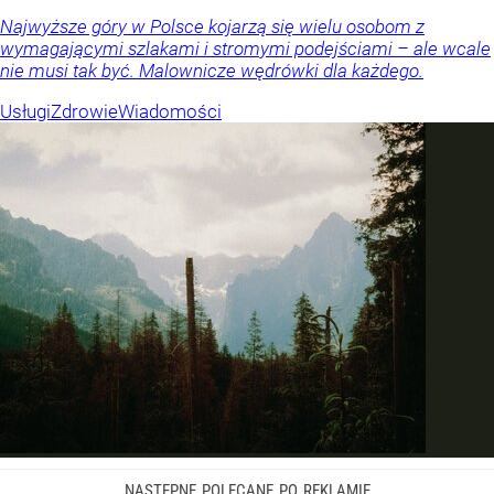
Najwyższe góry w Polsce kojarzą się wielu osobom z
wymagającymi szlakami i stromymi podejściami – ale wcale
nie musi tak być. Malownicze wędrówki dla każdego.
Usługi
Zdrowie
Wiadomości