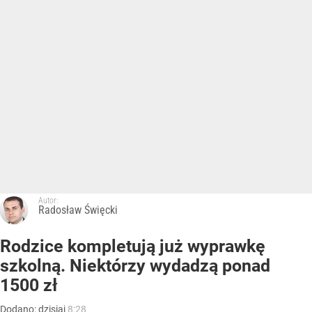
Autor:
Radosław Święcki
Rodzice kompletują już wyprawkę
szkolną. Niektórzy wydadzą ponad
1500 zł
Dodano:
dzisiaj
8:28