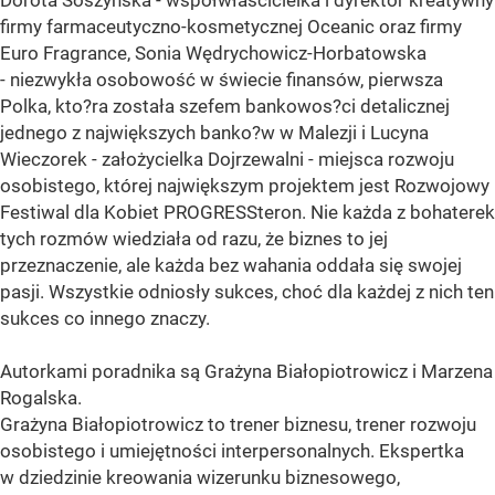
firmy farmaceutyczno-kosmetycznej Oceanic oraz firmy
Euro Fragrance, Sonia Wędrychowicz-Horbatowska
- niezwykła osobowość w świecie finansów, pierwsza
Polka, kto?ra została szefem bankowos?ci detalicznej
jednego z największych banko?w w Malezji i Lucyna
Wieczorek - założycielka Dojrzewalni - miejsca rozwoju
osobistego, której największym projektem jest Rozwojowy
Festiwal dla Kobiet PROGRESSteron. Nie każda z bohaterek
tych rozmów wiedziała od razu, że biznes to jej
przeznaczenie, ale każda bez wahania oddała się swojej
pasji. Wszystkie odniosły sukces, choć dla każdej z nich ten
sukces co innego znaczy.
Autorkami poradnika są Grażyna Białopiotrowicz i Marzena
Rogalska.
Grażyna Białopiotrowicz to trener biznesu, trener rozwoju
osobistego i umiejętności interpersonalnych. Ekspertka
w dziedzinie kreowania wizerunku biznesowego,