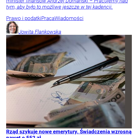
minister finansów Andrzej Domański – Pracujemy nad
tym, aby było to możliwe jeszcze w tej kadencji.
Prawo i podatki
Praca
Wiadomości
Jowita
Flankowska
Rząd szykuje nowe emerytury. Świadczenia wzrosną
nawet o 552 zł