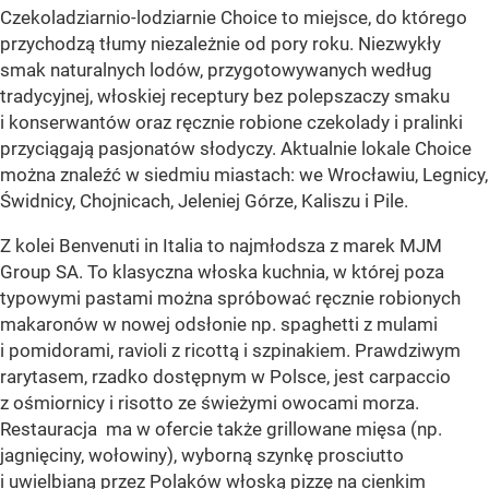
Czekoladziarnio-lodziarnie Choice to miejsce, do którego
przychodzą tłumy niezależnie od pory roku. Niezwykły
smak naturalnych lodów, przygotowywanych według
tradycyjnej, włoskiej receptury bez polepszaczy smaku
i konserwantów oraz ręcznie robione czekolady i pralinki
przyciągają pasjonatów słodyczy. Aktualnie lokale Choice
można znaleźć w siedmiu miastach: we Wrocławiu, Legnicy,
Świdnicy, Chojnicach, Jeleniej Górze, Kaliszu i Pile.
Z kolei Benvenuti in Italia to najmłodsza z marek MJM
Group SA. To klasyczna włoska kuchnia, w której poza
typowymi pastami można spróbować ręcznie robionych
makaronów w nowej odsłonie np. spaghetti z mulami
i pomidorami, ravioli z ricottą i szpinakiem. Prawdziwym
rarytasem, rzadko dostępnym w Polsce, jest carpaccio
z ośmiornicy i risotto ze świeżymi owocami morza.
Restauracja ma w ofercie także grillowane mięsa (np.
jagnięciny, wołowiny), wyborną szynkę prosciutto
i uwielbianą przez Polaków włoską pizzę na cienkim