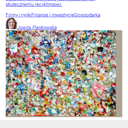
skutecznemu recyklingowi.
Firmy i rynki
Finanse i inwestycje
Gospodarka
Jowita
Flankowska