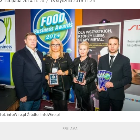
3
listopada
2014
10:24
/
13
stycznia
2015
11:36
fot. infoWire.pl
Źródło:
InfoWire.pl