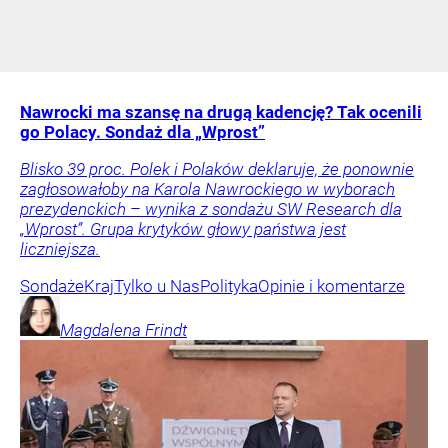
Nawrocki ma szansę na drugą kadencję? Tak ocenili
go Polacy. Sondaż dla „Wprost”
Blisko 39 proc. Polek i Polaków deklaruje, że ponownie
zagłosowałoby na Karola Nawrockiego w wyborach
prezydenckich – wynika z sondażu SW Research dla
„Wprost”. Grupa krytyków głowy państwa jest
liczniejsza.
Sondaże
Kraj
Tylko u Nas
Polityka
Opinie i komentarze
Magdalena
Frindt