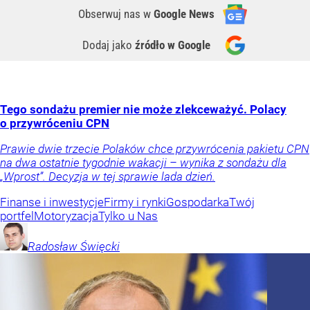
Obserwuj nas
w
Google News
Dodaj jako
źródło w Google
Tego sondażu premier nie może zlekceważyć. Polacy
o przywróceniu CPN
Prawie dwie trzecie Polaków chce przywrócenia pakietu CPN
na dwa ostatnie tygodnie wakacji – wynika z sondażu dla
„Wprost”. Decyzja w tej sprawie lada dzień.
Finanse i inwestycje
Firmy i rynki
Gospodarka
Twój
portfel
Motoryzacja
Tylko u Nas
Radosław
Święcki