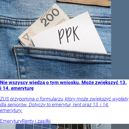
Nie wszyscy wiedzą o tym wniosku. Może zwiększyć 13.
i 14. emeryturę
ZUS przypomina o formularzu, który może zwiększyć wypłaty
dla seniorów. Dotyczy to emerytur, rent oraz 13. i 14.
emerytury.
Emerytury
Renty i zasiłki