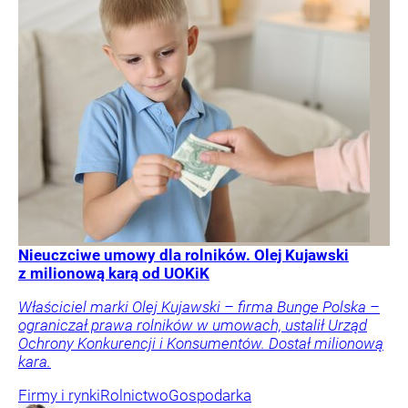
Nieuczciwe umowy dla rolników. Olej Kujawski
z milionową karą od UOKiK
Właściciel marki Olej Kujawski – firma Bunge Polska –
ograniczał prawa rolników w umowach, ustalił Urząd
Ochrony Konkurencji i Konsumentów. Dostał milionową
kara.
Firmy i rynki
Rolnictwo
Gospodarka