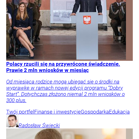
Polacy rzucili się na przywrócone świadczenie.
Prawie 2 mln wniosków w miesiąc
Od miesiąca rodzice mogą ubiegać się o środki na
wyprawkę w ramach nowej edycji programu “Dobry
Start”. Dotychczas złożono niemal 2 mln wniosków o
300 plus.
Twój portfel
Finanse i inwestycje
Gospodarka
Edukacja
Radosław
Święcki