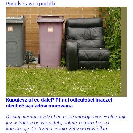
Porady
Prawo i podatki
Kupujesz ul co dalej? Pilnuj odległości inaczej
niechęć sąsiadów murowana
Dzisiaj niemal każdy chce mieć własny miód – ule mają
już w Polsce uniwersytety, hotele, muzea, biura i
korporacje. Co trzeba zrobić, żeby w niewielkim