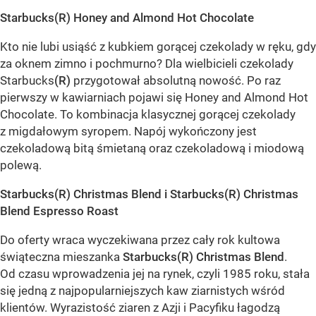
Starbucks(R) Honey and Almond Hot Chocolate
Kto nie lubi usiąść z kubkiem gorącej czekolady w ręku, gdy
za oknem zimno i pochmurno? Dla wielbicieli czekolady
Starbucks
(R)
przygotował absolutną nowość. Po raz
pierwszy w kawiarniach pojawi się Honey and Almond Hot
Chocolate. To kombinacja klasycznej gorącej czekolady
z migdałowym syropem. Napój wykończony jest
czekoladową bitą śmietaną oraz czekoladową i miodową
polewą.
Starbucks(R) Christmas Blend i Starbucks(R) Christmas
Blend Espresso Roast
Do oferty wraca wyczekiwana przez cały rok kultowa
świąteczna mieszanka
Starbucks(R) Christmas Blend
.
Od czasu wprowadzenia jej na rynek, czyli 1985 roku, stała
się jedną z najpopularniejszych kaw ziarnistych wśród
klientów. Wyrazistość ziaren z Azji i Pacyfiku łagodzą