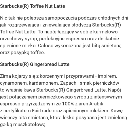
Starbucks(R) Toffee Nut Latte
Nic tak nie polepsza samopoczucia podczas chłodnych dni
jak rozgrzewająca i zniewalająca słodyczą Starbucks
(R)
Toffee Nut Latte. To napój łączący w sobie karmelowo-
orzechowy syrop, perfekcyjne espresso oraz delikatnie
spienione mleko. Całość wykończona jest bitą śmietaną
oraz posypką toffee.
Starbucks(R) Gingerbread Latte
Zima kojarzy się z korzennymi przyprawami - imbirem,
cynamonem, kardamonem. Zapach i smak pierniczków
to właśnie kawa Starbucks
(R)
Gingerbread Latte. Napój
jest połączeniem pierniczkowego syropu z intensywnym
espresso przyrządzonym ze 100% ziaren Arabiki
z certyfikatem Fairtrade oraz spienionym mlekiem. Kawę
wieńczy bita śmietana, która lekko posypana jest zmieloną
gałką muszkatołową.