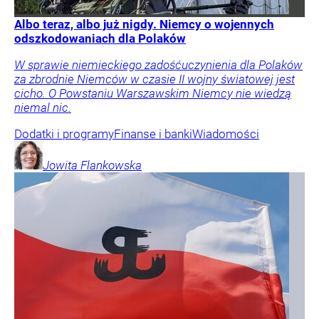
Albo teraz, albo już nigdy. Niemcy o wojennych
odszkodowaniach dla Polaków
W sprawie niemieckiego zadośćuczynienia dla Polaków
za zbrodnie Niemców w czasie II wojny światowej jest
cicho. O Powstaniu Warszawskim Niemcy nie wiedzą
niemal nic.
Dodatki i programy
Finanse i banki
Wiadomości
Jowita
Flankowska