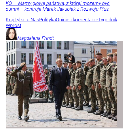
KO. – Mamy głowę państwa, z której możemy być
dumni – kontruje Marek Jakubiak z Rozwoju Plus.
Kraj
Tylko u Nas
Polityka
Opinie i komentarze
Tygodnik
Wprost
Magdalena
Frindt