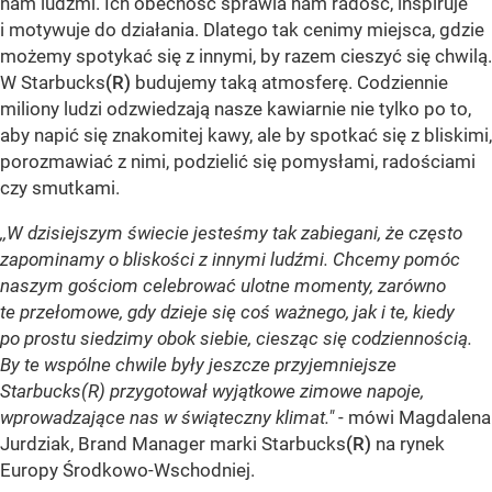
nam ludźmi. Ich obecność sprawia nam radość, inspiruje
i motywuje do działania. Dlatego tak cenimy miejsca, gdzie
możemy spotykać się z innymi, by razem cieszyć się chwilą.
W Starbucks
(R)
budujemy taką atmosferę. Codziennie
miliony ludzi odzwiedzają nasze kawiarnie nie tylko po to,
aby napić się znakomitej kawy, ale by spotkać się z bliskimi,
porozmawiać z nimi, podzielić się pomysłami, radościami
czy smutkami.
,,W dzisiejszym świecie jesteśmy tak zabiegani, że często
zapominamy o bliskości z innymi ludźmi. Chcemy pomóc
naszym gościom celebrować ulotne momenty, zarówno
te przełomowe, gdy dzieje się coś ważnego, jak i te, kiedy
po prostu siedzimy obok siebie, ciesząc się codziennością.
By te wspólne chwile były jeszcze przyjemniejsze
Starbucks(R) przygotował wyjątkowe zimowe napoje,
wprowadzające nas w świąteczny klimat."
- mówi Magdalena
Jurdziak, Brand Manager marki Starbucks
(R)
na rynek
Europy Środkowo-Wschodniej.