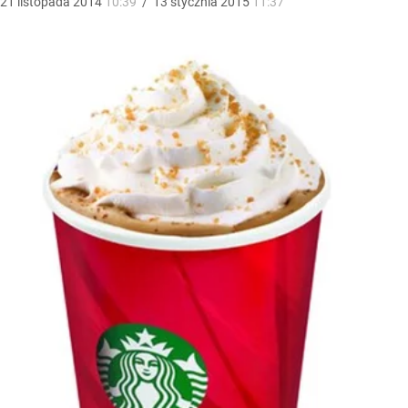
21
listopada
2014
10:39
/
13
stycznia
2015
11:37