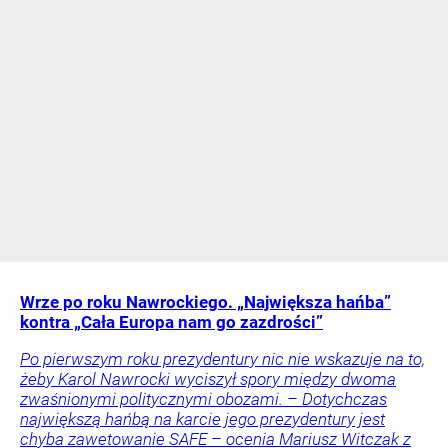
Wrze po roku Nawrockiego. „Największa hańba”
kontra „Cała Europa nam go zazdrości”
Po pierwszym roku prezydentury nic nie wskazuje na to,
żeby Karol Nawrocki wyciszył spory między dwoma
zwaśnionymi politycznymi obozami. – Dotychczas
największą hańbą na karcie jego prezydentury jest
chyba zawetowanie SAFE – ocenia Mariusz Witczak z