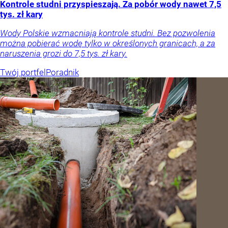
Kontrole studni przyspieszają. Za pobór wody nawet 7,5
tys. zł kary
Wody Polskie wzmacniają kontrole studni. Bez pozwolenia
można pobierać wodę tylko w określonych granicach, a za
naruszenia grozi do 7,5 tys. zł kary.
Twój portfel
Poradnik