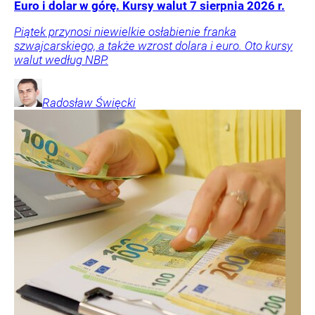
Euro i dolar w górę. Kursy walut 7 sierpnia 2026 r.
Piątek przynosi niewielkie osłabienie franka
szwajcarskiego, a także wzrost dolara i euro. Oto kursy
walut według NBP.
Radosław
Święcki