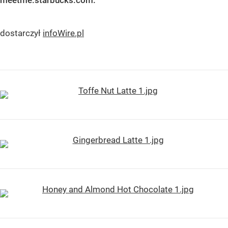
meetme.starbucks.com.
dostarczył
infoWire.pl