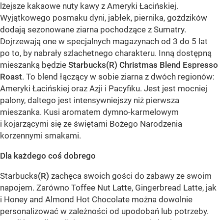
lżejsze kakaowe nuty kawy z Ameryki Łacińskiej.
Wyjątkowego posmaku dyni, jabłek, piernika, goździków
dodają sezonowane ziarna pochodzące z Sumatry.
Dojrzewają one w specjalnych magazynach od 3 do 5 lat
po to, by nabrały szlachetnego charakteru. Inną dostępną
mieszanką będzie
Starbucks(R) Christmas Blend Espresso
Roast
. To blend łączący w sobie ziarna z dwóch regionów:
Ameryki Łacińskiej oraz Azji i Pacyfiku. Jest jest mocniej
palony, daltego jest intensywniejszy niż pierwsza
mieszanka. Kusi aromatem dymno-karmelowym
i kojarzącymi się ze świętami Bożego Narodzenia
korzennymi smakami.
Dla każdego coś dobrego
Starbucks
(R)
zachęca swoich gości do zabawy ze swoim
napojem. Zarówno Toffee Nut Latte, Gingerbread Latte, jak
i Honey and Almond Hot Chocolate można dowolnie
personalizować w zależności od upodobań lub potrzeby.