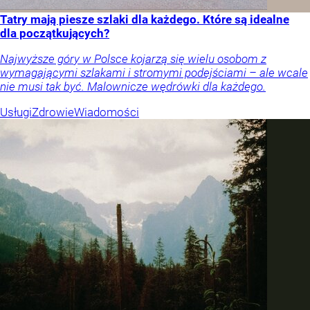
Tatry mają piesze szlaki dla każdego. Które są idealne
dla początkujących?
Najwyższe góry w Polsce kojarzą się wielu osobom z
wymagającymi szlakami i stromymi podejściami – ale wcale
nie musi tak być. Malownicze wędrówki dla każdego.
Usługi
Zdrowie
Wiadomości