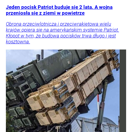
Jeden pocisk Patriot buduje się 2 lata. A wojna
przeniosła się z ziemi w powietrze
Obrona przeciwlotnicza i przeciwrakietowa wielu
krajów opiera się na amerykańskim systemie Patriot.
Kłopot w tym, że budowa pocisków trwa długo i jest
kosztowna.