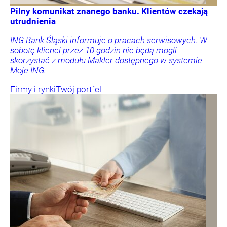
Pilny komunikat znanego banku. Klientów czekają
utrudnienia
ING Bank Śląski informuje o pracach serwisowych. W
sobotę klienci przez 10 godzin nie będą mogli
skorzystać z modułu Makler dostępnego w systemie
Moje ING.
Firmy i rynki
Twój portfel