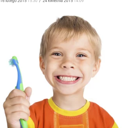
16
lutego
2015
15:30
/
24
kwietnia
2015
14:09