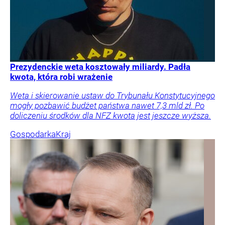
Prezydenckie weta kosztowały miliardy. Padła
kwota, która robi wrażenie
Weta i skierowanie ustaw do Trybunału Konstytucyjnego
mogły pozbawić budżet państwa nawet 7,3 mld zł. Po
doliczeniu środków dla NFZ kwota jest jeszcze wyższa.
Gospodarka
Kraj