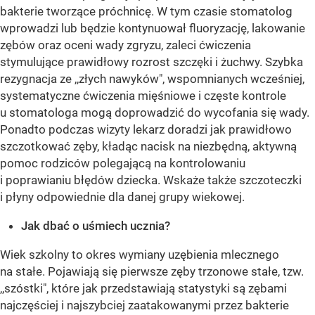
bakterie tworzące próchnicę. W tym czasie stomatolog
wprowadzi lub będzie kontynuował fluoryzację, lakowanie
zębów oraz oceni wady zgryzu, zaleci ćwiczenia
stymulujące prawidłowy rozrost szczęki i żuchwy. Szybka
rezygnacja ze ,,złych nawyków", wspomnianych wcześniej,
systematyczne ćwiczenia mięśniowe i częste kontrole
u stomatologa mogą doprowadzić do wycofania się wady.
Ponadto podczas wizyty lekarz doradzi jak prawidłowo
szczotkować zęby, kładąc nacisk na niezbędną, aktywną
pomoc rodziców polegającą na kontrolowaniu
i poprawianiu błędów dziecka. Wskaże także szczoteczki
i płyny odpowiednie dla danej grupy wiekowej.
Jak dbać o uśmiech ucznia?
Wiek szkolny to okres wymiany uzębienia mlecznego
na stałe. Pojawiają się pierwsze zęby trzonowe stałe, tzw.
,,szóstki", które jak przedstawiają statystyki są zębami
najczęściej i najszybciej zaatakowanymi przez bakterie