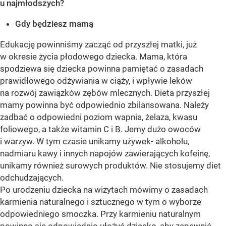
u najmłodszych?
Gdy będziesz mamą
Edukację powinniśmy zacząć od przyszłej matki, już
w okresie życia płodowego dziecka. Mama, która
spodziewa się dziecka powinna pamiętać o zasadach
prawidłowego odżywiania w ciąży, i wpływie leków
na rozwój zawiązków zębów mlecznych. Dieta przyszłej
mamy powinna być odpowiednio zbilansowana. Należy
zadbać o odpowiedni poziom wapnia, żelaza, kwasu
foliowego, a także witamin C i B. Jemy dużo owoców
i warzyw. W tym czasie unikamy używek- alkoholu,
nadmiaru kawy i innych napojów zawierających kofeinę,
unikamy również surowych produktów. Nie stosujemy diet
odchudzających.
Po urodzeniu dziecka na wizytach mówimy o zasadach
karmienia naturalnego i sztucznego w tym o wyborze
odpowiedniego smoczka. Przy karmieniu naturalnym
powinno się odpowiednio ułożyć dziecko, aby zapewnić