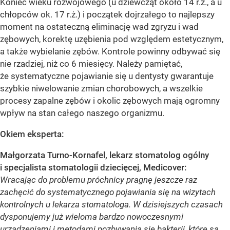
Koniec wieku rozwojowego (u dziewcząt około 14 r.ż., a u
chłopców ok. 17 r.ż.) i początek dojrzałego to najlepszy
moment na ostateczną eliminację wad zgryzu i wad
zębowych, korektę uzębienia pod względem estetycznym,
a także wybielanie zębów. Kontrole powinny odbywać się
nie rzadziej, niż co 6 miesięcy. Należy pamiętać,
że systematyczne pojawianie się u dentysty gwarantuje
szybkie niwelowanie zmian chorobowych, a wszelkie
procesy zapalne zębów i okolic zębowych mają ogromny
wpływ na stan całego naszego organizmu.
Okiem eksperta:
Małgorzata Turno-Kornafel, lekarz stomatolog ogólny
i specjalista stomatologii dziecięcej, Medicover:
Wracając do problemu próchnicy pragnę jeszcze raz
zachęcić do systematycznego pojawiania się na wizytach
kontrolnych u lekarza stomatologa. W dzisiejszych czasach
dysponujemy już wieloma bardzo nowoczesnymi
urządzeniami i metodami pozbywania się bakterii, które są