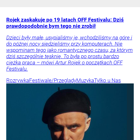
Rojek zaskakuje po 19 latach OFF Festivalu: Dziś
prawdopodobnie bym tego nie zrobił
Dzieci były małe, usypialiśmy je, wchodziliśmy na górę i
do późnej nocy siedzieliśmy przy komputerach. Nie
wspominam tego jako romantycznego czasu, za którym
dziś szczególnie tęsknię. To była po prostu bardzo
ciężka praca – mówi Artur Rojek o początkach OFF
Festivalu.
Rozrywka
Festiwale/Przeglądy
Muzyka
Tylko u Nas