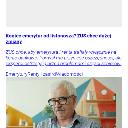
Koniec emerytur od listonosza? ZUS chce dużej
zmiany
ZUS chce, aby emerytura i renta trafiały wyłącznie na
konto bankowe. Pomysł ma przynieść oszczędności, ale
eksperci ostrzegają przed problemami części seniorów.
Emerytury
Renty i zasiłki
Wiadomości