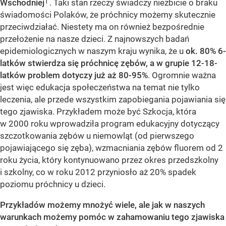
1
Wschodniej
. Taki stan rzeczy świadczy niezbicie o braku
świadomości Polaków, że próchnicy możemy skutecznie
przeciwdziałać. Niestety ma on również bezpośrednie
przełożenie na nasze dzieci. Z najnowszych badań
epidemiologicznych w naszym kraju wynika, że u
ok. 80% 6-
latków stwierdza się próchnicę zębów, a w grupie 12-18-
latków problem dotyczy już aż 80-95%
. Ogromnie ważna
jest więc edukacja społeczeństwa na temat nie tylko
leczenia, ale przede wszystkim zapobiegania pojawiania się
tego zjawiska. Przykładem może być Szkocja, która
w 2000 roku wprowadziła program edukacyjny dotyczący
szczotkowania zębów u niemowląt (od pierwszego
pojawiającego się zęba), wzmacniania zębów fluorem od 2
roku życia, który kontynuowano przez okres przedszkolny
i szkolny, co w roku 2012 przyniosło aż 20% spadek
poziomu próchnicy u dzieci.
Przykładów możemy mnożyć wiele, ale jak w naszych
warunkach możemy pomóc w zahamowaniu tego zjawiska