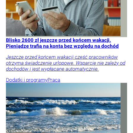
Blisko 2600 zł jeszcze przed końcem wakacji.
Pieniądze trafią na konta bez względu na dochód
Jeszcze przed końcem wakacji część pracowników
otrzyma świadczenie urlopowe. Wsparcie nie zależy od
dochodów i jest wypłacane automatycznie.
Dodatki i programy
Praca