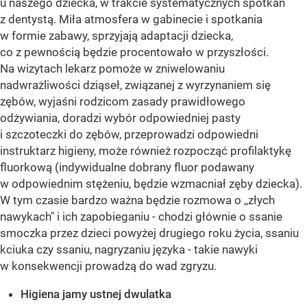
u naszego dziecka, w trakcie systematycznych spotkań
z dentystą. Miła atmosfera w gabinecie i spotkania
w formie zabawy, sprzyjają adaptacji dziecka,
co z pewnością będzie procentowało w przyszłości.
Na wizytach lekarz pomoże w zniwelowaniu
nadwrażliwości dziąseł, związanej z wyrzynaniem się
zębów, wyjaśni rodzicom zasady prawidłowego
odżywiania, doradzi wybór odpowiedniej pasty
i szczoteczki do zębów, przeprowadzi odpowiedni
instruktarz higieny, może również rozpocząć profilaktykę
fluorkową (indywidualne dobrany fluor podawany
w odpowiednim stężeniu, będzie wzmacniał zęby dziecka).
W tym czasie bardzo ważna będzie rozmowa o ,,złych
nawykach" i ich zapobieganiu - chodzi głównie o ssanie
smoczka przez dzieci powyżej drugiego roku życia, ssaniu
kciuka czy ssaniu, nagryzaniu języka - takie nawyki
w konsekwencji prowadzą do wad zgryzu.
Higiena jamy ustnej dwulatka