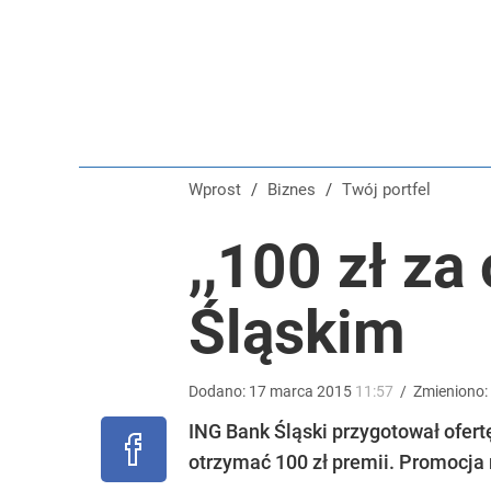
Przepisanie mieszkania kosztuje więcej, niż myślis
dodaj
Umowy zlecenia i B2B pod lupą. PIP dostała dziesią
Wprost
/
Biznes
/
Twój portfel
dodaj
,,100 zł z
Tajemnica paragonów grozy. Tak restauratorzy m
Śląskim
3
Dodano:
17
marca
2015
11:57
/
Zmieniono:
ING Bank Śląski przygotował ofert
otrzymać 100 zł premii. Promocja 