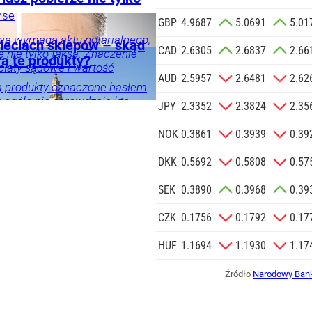
 o.o. w imieniu
nse
GBP
4.9687
5.0691
5.01
a zlecenie jej
ogia
Życie
Tylko
znesowych.
ia wymaga aktu notarialnego,
ieciach sklepów – skąd
CAD
2.6305
2.6837
2.66
ę nie tylko taksa. Znaczenie
rą te produkty?
opłaty sądowe i wartość
 SIĘ
AUD
2.5957
2.6481
2.62
ją produkty oznaczone hasłem
w ogóle nie sprawdzają kto
JPY
2.3352
2.3824
2.35
ch sieci sklepów produkuje.
oducentów.
NOK
0.3861
0.3939
0.39
mości
DKK
0.5692
0.5808
0.57
SEK
0.3890
0.3968
0.39
CZK
0.1756
0.1792
0.17
HUF
1.1694
1.1930
1.17
Źródło
Narodowy Bank