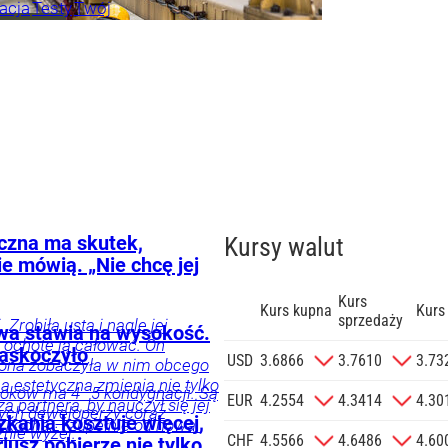
acja
Testy
Twój
czna ma skutek,
Kursy walut
ie mówią. „Nie chcę jej
Kurs
Kurs kupna
Kurs
sprzedaży
 Zrobiła usta i nagle jej
wa stawia na wysokość.
ć ochotę ją całować. On
zaskoczyło
zgodę na
USD
3.6866
3.7610
3.73
żona zobaczyła w nim obcego
 na podany
 estetyczna zmienia nie tylko
oków ma 4–5 kondygnacji. Są
informacji
EUR
4.2554
4.3414
4.30
 partnera, by nauczył się jej
rych deweloperzy coraz
Agencji
zkania kosztuje więcej,
o kocha – zupełnie od nowa.
znie wyżej.
Reklamowej
CHF
4.5566
4.6486
4.60
riusz pobierze nie tylko