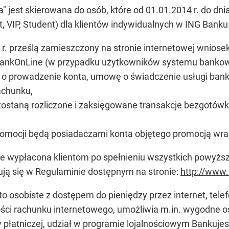
a" jest skierowana do osób, które od 01.01.2014 r. do dn
, VIP, Student) dla klientów indywidualnych w ING Banku
 r. prześlą zamieszczony na stronie internetowej wniosek
ankOnLine (w przypadku użytkowników systemu bankowo
 o prowadzenie konta, umowę o świadczenie usługi ban
achunku,
e zostaną rozliczone i zaksięgowane transakcje bezgotó
romocji będą posiadaczami konta objętego promocją wra
e wypłacona klientom po spełnieniu wszystkich powyższ
ują się w Regulaminie dostępnym na stronie:
http://www.
to osobiste z dostępem do pieniędzy przez internet, tele
ności rachunku internetowego, umożliwia m.in. wygodne
 płatniczej, udział w programie lojalnościowym Bankujes