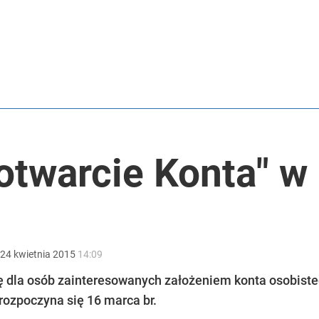
z. Notariusz pobierze nie tylko taksę
tki zgłoszeń w trzy dni
a otwarcie Konta" 
anipulują cenami nad morzem
24
kwietnia
2015
14:09
ę dla osób zainteresowanych założeniem konta osobiste
rozpoczyna się 16 marca br.