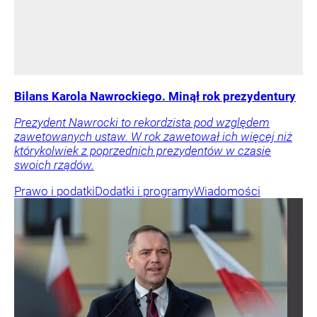
Bilans Karola Nawrockiego. Minął rok prezydentury
Prezydent Nawrocki to rekordzista pod względem
zawetowanych ustaw. W rok zawetował ich więcej niż
którykolwiek z poprzednich prezydentów w czasie
swoich rządów.
Prawo i podatki
Dodatki i programy
Wiadomości