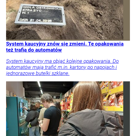
System kaucyjny znów się zmieni. Te opakowania
też trafią do automatów
System kaucyjny ma objąć kolejne opakowania. Do
automatów mają trafić m.in. kartony po napojach i
jednorazowe butelki szklane.