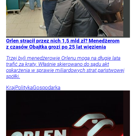
Orlen stracił przez nich 1,5 mld zł? Menedżerom
z czasów Obajtka grozi po 25 lat więzienia
Trzej byli menedżerowie Orlenu mogą na długie lata
trafić za kraty. Właśnie skierowano do sądu akt
oskarżenia w sprawie miliardowych strat państwowej
spółki.
Kraj
Polityka
Gospodarka