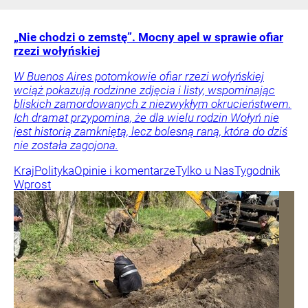
„Nie chodzi o zemstę”. Mocny apel w sprawie ofiar
rzezi wołyńskiej
W Buenos Aires potomkowie ofiar rzezi wołyńskiej
wciąż pokazują rodzinne zdjęcia i listy, wspominając
bliskich zamordowanych z niezwykłym okrucieństwem.
Ich dramat przypomina, że dla wielu rodzin Wołyń nie
jest historią zamkniętą, lecz bolesną raną, która do dziś
nie została zagojona.
Kraj
Polityka
Opinie i komentarze
Tylko u Nas
Tygodnik
Wprost