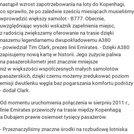
nastąpił wzrost zapotrzebowania na loty do Kopenhagi,
co sprawiło, że po zaledwie sześciu miesiącach musieliśmy
wprowadzić większy samolot - B777. Obecnie,
uwzględniając wysoki wskaźnik zapełnienia miejsc,
z radością zwiększamy oferowanie na trasie dzięki
naszemu legendarnemu dwupokładowemu A380
- powiedział Tim Clark, prezes linii Emirates. - Dzięki A380
zapisujemy nową kartę w historii. Jego zużycie paliwa
na pasażerokilometr jest znacznie mniejsze
niż w większości współczesnych małych samolotów
pasażerskich, dzięki czemu możemy zredukować poziom
emisji dwutlenku węgla bez pogarszania komfortu podróży
- dodał Clark.
Od momentu uruchomienia połączenia w sierpniu 2011 r.,
linie Emirates przewiozły na trasie między Kopenhagą
a Dubajem prawie osiemset tysięcy pasażerów.
- Przeznaczyliśmy znaczne środki na rozbudowę lotniska