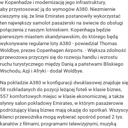
w Kopenhadze i modernizację jego infrastruktury,
aby przystosować ją do wymogów A380. Niezmiernie
cieszymy się, że linie Emirates postanowiły wykorzystać
ten największy samolot pasażerski na świecie do obsługi
połączenia z naszym lotniskiem. Kopenhaga będzie
pierwszym miastem skandynawskim, do którego będą
wykonywane regularne loty A380 - powiedział Thomas
Woldbye, prezes Copenhagen Airports. - Większa zdolność
przewozowa przyczyni się do rozwoju handlu i wzrostu
ruchu turystycznego między Danią a państwami Bliskiego
Wschodu, Azji i Afryki - dodał Woldbye.
Na pokładzie A380 w konfiguracji dwuklasowej znajduje się
58 rozkładanych do pozycji leżącej foteli w klasie biznes,
557 komfortowych miejsc w klasie ekonomicznej, a także
słynny salon pokładowy Emirates, w którym pasażerowie
podróżujący klasą biznes mają okazję do spotkań. Wszyscy
klienci przewoźnika mogą wybierać spośród ponad 2 tys.
kanałów z filmami, programami telewizyjnymi, muzyką