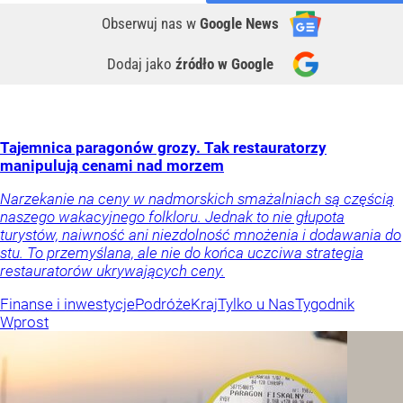
Obserwuj nas
w
Google News
Dodaj jako
źródło w Google
Tajemnica paragonów grozy. Tak restauratorzy
manipulują cenami nad morzem
Narzekanie na ceny w nadmorskich smażalniach są częścią
naszego wakacyjnego folkloru. Jednak to nie głupota
turystów, naiwność ani niezdolność mnożenia i dodawania do
stu. To przemyślana, ale nie do końca uczciwa strategia
restauratorów ukrywających ceny.
Finanse i inwestycje
Podróże
Kraj
Tylko u Nas
Tygodnik
Wprost