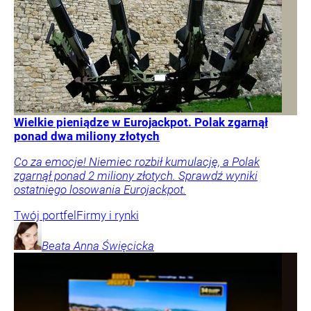
Wielkie pieniądze w Eurojackpot. Polak zgarnął
ponad dwa miliony złotych
Co za emocje! Niemiec rozbił kumulację, a Polak
zgarnął ponad 2 miliony złotych. Sprawdź wyniki
ostatniego losowania Eurojackpot.
Twój portfel
Firmy i rynki
Beata Anna
Święcicka