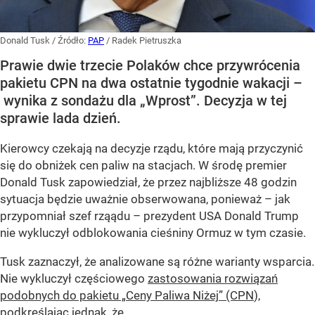
Donald Tusk
/ Źródło:
PAP
/
Radek Pietruszka
Prawie dwie trzecie Polaków chce przywrócenia
pakietu CPN na dwa ostatnie tygodnie wakacji –
wynika z sondażu dla „Wprost”. Decyzja w tej
sprawie lada dzień.
Kierowcy czekają na decyzje rządu, które mają przyczynić
się do obniżek cen paliw na stacjach. W środę premier
Donald Tusk zapowiedział, że przez najbliższe 48 godzin
sytuacja będzie uważnie obserwowana, ponieważ – jak
przypomniał szef rząądu – prezydent USA Donald Trump
nie wykluczył odblokowania cieśniny Ormuz w tym czasie.
Tusk zaznaczył, że analizowane są różne warianty wsparcia.
Nie wykluczył częściowego
zastosowania rozwiązań
podobnych do pakietu „Ceny Paliwa Niżej” (CPN
),
podkreślając jednak, że...