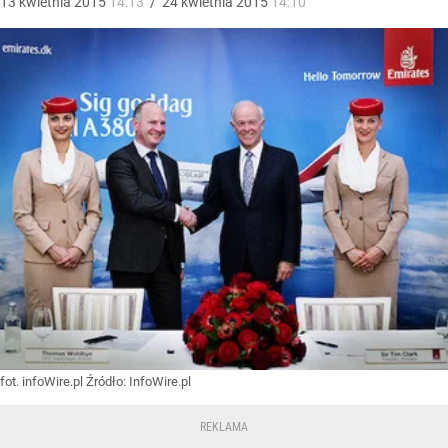
13
kwietnia
2015
14:13
/
24
kwietnia
2015
14:10
fot. infoWire.pl
Źródło:
InfoWire.pl