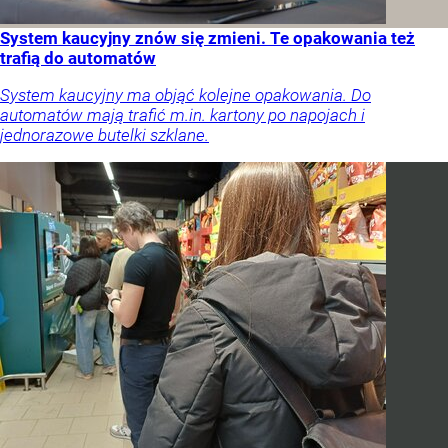
System kaucyjny znów się zmieni. Te opakowania też
trafią do automatów
System kaucyjny ma objąć kolejne opakowania. Do
automatów mają trafić m.in. kartony po napojach i
jednorazowe butelki szklane.