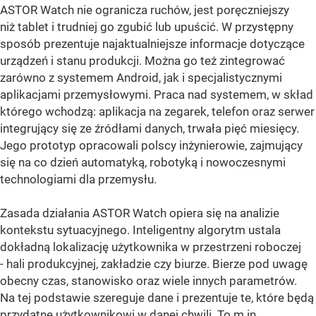
ASTOR Watch nie ogranicza ruchów, jest poręczniejszy
niż tablet i trudniej go zgubić lub upuścić. W przystępny
sposób prezentuje najaktualniejsze informacje dotyczące
urządzeń i stanu produkcji. Można go też zintegrować
zarówno z systemem Android, jak i specjalistycznymi
aplikacjami przemysłowymi. Praca nad systemem, w skład
którego wchodzą: aplikacja na zegarek, telefon oraz serwer
integrujący się ze źródłami danych, trwała pięć miesięcy.
Jego prototyp opracowali polscy inżynierowie, zajmujący
się na co dzień automatyką, robotyką i nowoczesnymi
technologiami dla przemysłu.
Zasada działania ASTOR Watch opiera się na analizie
kontekstu sytuacyjnego. Inteligentny algorytm ustala
dokładną lokalizację użytkownika w przestrzeni roboczej
- hali produkcyjnej, zakładzie czy biurze. Bierze pod uwagę
obecny czas, stanowisko oraz wiele innych parametrów.
Na tej podstawie szereguje dane i prezentuje te, które będą
przydatne użytkownikowi w danej chwili. To m.in.