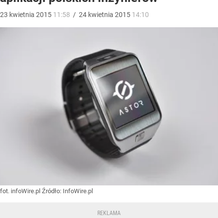
23
kwietnia
2015
11:58
/
24
kwietnia
2015
14:10
fot. infoWire.pl
Źródło:
InfoWire.pl