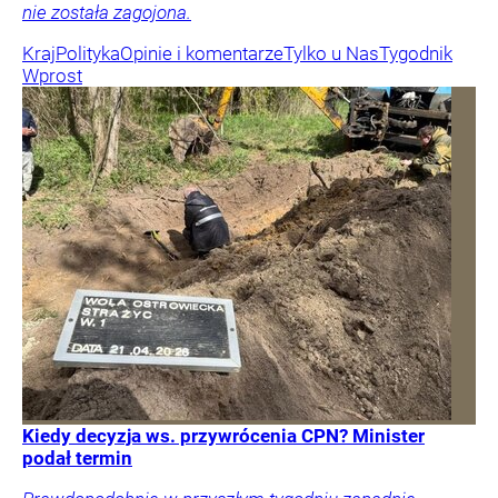
nie została zagojona.
Kraj
Polityka
Opinie i komentarze
Tylko u Nas
Tygodnik
Wprost
Kiedy decyzja ws. przywrócenia CPN? Minister
podał termin