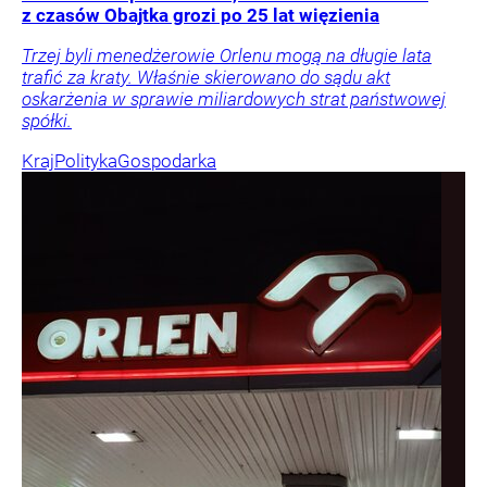
z czasów Obajtka grozi po 25 lat więzienia
Trzej byli menedżerowie Orlenu mogą na długie lata
trafić za kraty. Właśnie skierowano do sądu akt
oskarżenia w sprawie miliardowych strat państwowej
spółki.
Kraj
Polityka
Gospodarka