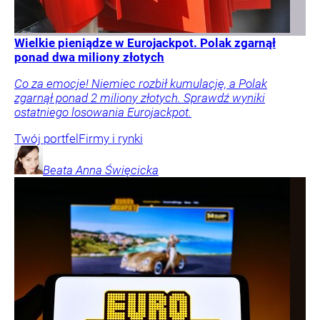
Wielkie pieniądze w Eurojackpot. Polak zgarnął
ponad dwa miliony złotych
Co za emocje! Niemiec rozbił kumulację, a Polak
zgarnął ponad 2 miliony złotych. Sprawdź wyniki
ostatniego losowania Eurojackpot.
Twój portfel
Firmy i rynki
Beata Anna
Święcicka