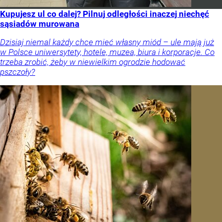
Kupujesz ul co dalej? Pilnuj odległości inaczej niechęć
sąsiadów murowana
Dzisiaj niemal każdy chce mieć własny miód – ule mają już
w Polsce uniwersytety, hotele, muzea, biura i korporacje. Co
trzeba zrobić, żeby w niewielkim ogrodzie hodować
pszczoły?