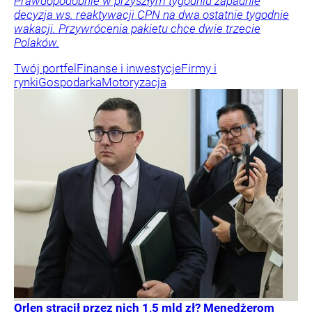
Prawdopodobnie w przyszłym tygodniu zapadnie
decyzja ws. reaktywacji CPN na dwa ostatnie tygodnie
wakacji. Przywrócenia pakietu chce dwie trzecie
Polaków.
Twój portfel
Finanse i inwestycje
Firmy i
rynki
Gospodarka
Motoryzacja
Orlen stracił przez nich 1,5 mld zł? Menedżerom