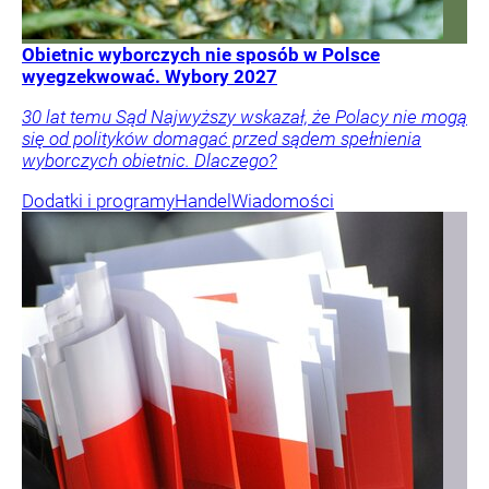
Obietnic wyborczych nie sposób w Polsce
wyegzekwować. Wybory 2027
30 lat temu Sąd Najwyższy wskazał, że Polacy nie mogą
się od polityków domagać przed sądem spełnienia
wyborczych obietnic. Dlaczego?
Dodatki i programy
Handel
Wiadomości