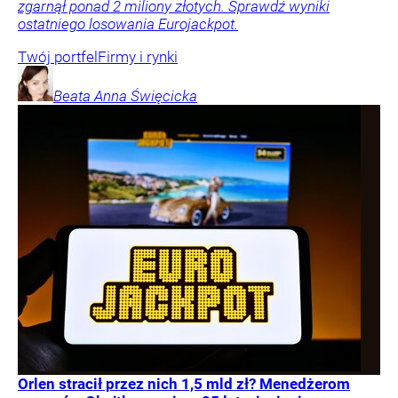
zgarnął ponad 2 miliony złotych. Sprawdź wyniki
ostatniego losowania Eurojackpot.
Twój portfel
Firmy i rynki
Beata Anna
Święcicka
Orlen stracił przez nich 1,5 mld zł? Menedżerom