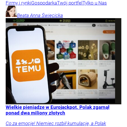
Firmy i rynki
Gospodarka
Twój portfel
Tylko u Nas
Beata Anna
Święcicka
Wielkie pieniądze w Eurojackpot. Polak zgarnął
ponad dwa miliony złotych
Co za emocje! Niemiec rozbił kumulację, a Polak