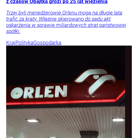
z czasów Obajtka grozi po 25 lat więzienia
Trzej byli menedżerowie Orlenu mogą na długie lata
trafić za kraty. Właśnie skierowano do sądu akt
oskarżenia w sprawie miliardowych strat państwowej
spółki.
Kraj
Polityka
Gospodarka