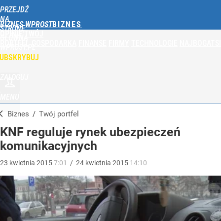
PRZEJDŹ
NA
BIZNES WPROST
STRONĘ
OPINIE
TWÓJ
GŁÓWNĄ
PORTFEL
GOSPODARKA
FINANSE
FIRMY
TECHNOLOGIE
NAJBOGATSI
WPROST.PL
UBSKRYBUJ
ZALOGUJ
MENU
Biznes
/
Twój portfel
KNF reguluje rynek ubezpieczeń
komunikacyjnych
23
kwietnia
2015
7:01
/
24
kwietnia
2015
14:10