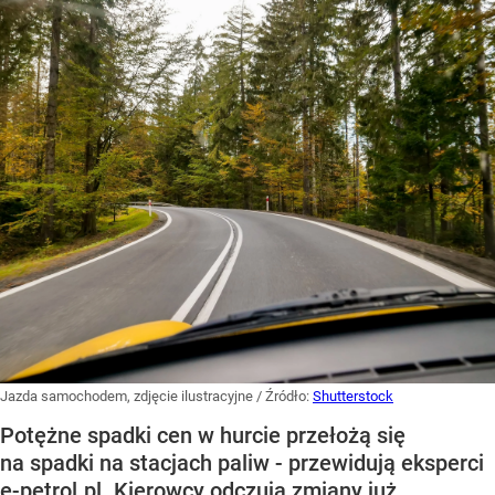
Jazda samochodem, zdjęcie ilustracyjne
/ Źródło:
Shutterstock
Potężne spadki cen w hurcie przełożą się
na spadki na stacjach paliw - przewidują eksperci
e-petrol.pl. Kierowcy odczują zmiany już