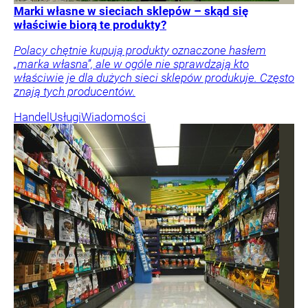
Marki własne w sieciach sklepów – skąd się
właściwie biorą te produkty?
Polacy chętnie kupują produkty oznaczone hasłem
„marka własna”, ale w ogóle nie sprawdzają kto
właściwie je dla dużych sieci sklepów produkuje. Często
znają tych producentów.
Handel
Usługi
Wiadomości