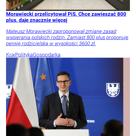
Morawiecki przelicytował PiS. Chce zawieszać 800
plus, daje znacznie więcej
Mateusz Morawiecki zaproponował zmianę zasad
wspierania polskich rodzin. Zamiast 800 plus proponuje
pensję rodzicielską w wysokości 3600 zł.
Kraj
Polityka
Gospodarka