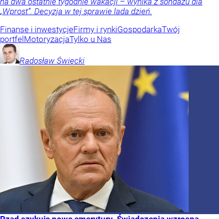
na dwa ostatnie tygodnie wakacji – wynika z sondażu dla
„Wprost”. Decyzja w tej sprawie lada dzień.
Finanse i inwestycje
Firmy i rynki
Gospodarka
Twój
portfel
Motoryzacja
Tylko u Nas
Radosław
Święcki