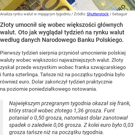
Analiza rynku walut w mijającym tygodniu
/ Źródło:
Shutterstock
/
Sebaguir
Złoty umocnił się wobec większości głównych
walut. Oto jak wyglądał tydzień na rynku walut
według danych Narodowego Banku Polskiego.
Pierwszy tydzień sierpnia przyniósł umocnienie polskiej
waluty wobec większości najważniejszych walut. Złoty
zyskał przede wszystkim wobec franka szwajcarskiego
i funta szterlinga. Tańsze niż na początku tygodnia było
również euro. Dolar zakończył tydzień praktycznie
na poziomie poniedziałkowego notowania.
Największym przegranym tygodnia okazał się frank,
który stracił wobec złotego 1,36 grosza. Funt
potaniał o 0,50 grosza, natomiast dolar zanotował
spadek o zaledwie 0,06 grosza. Z kolei euro było 0,03
grosza tańsze niż na początku tygodnia.