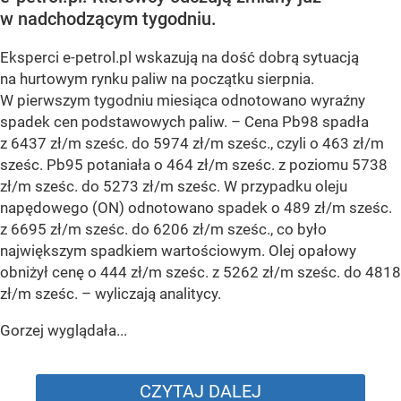
w nadchodzącym tygodniu.
Eksperci e-petrol.pl wskazują na dość dobrą sytuacją
na hurtowym rynku paliw na początku sierpnia.
W pierwszym tygodniu miesiąca odnotowano wyraźny
spadek cen podstawowych paliw. –
Cena Pb98 spadła
z 6437 zł/m sześc. do 5974 zł/m sześc., czyli o 463 zł/m
sześc. Pb95 potaniała o 464 zł/m sześc. z poziomu 5738
zł/m sześc. do 5273 zł/m sześc. W przypadku oleju
napędowego (ON) odnotowano spadek o 489 zł/m sześc.
z 6695 zł/m sześc. do 6206 zł/m sześc., co było
największym spadkiem wartościowym. Olej opałowy
obniżył cenę o 444 zł/m sześc. z 5262 zł/m sześc. do 4818
zł/m sześc.
– wyliczają analitycy.
Gorzej wyglądała...
CZYTAJ DALEJ