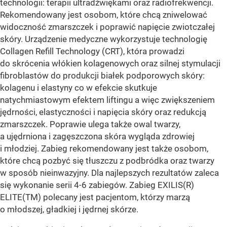
technologii: terapii ultradźwiękami oraz radiofrekwencji.
Rekomendowany jest osobom, które chcą zniwelować
widoczność zmarszczek i poprawić napięcie zwiotczałej
skóry. Urządzenie medyczne wykorzystuje technologię
Collagen Refill Technology (CRT), która prowadzi
do skrócenia włókien kolagenowych oraz silnej stymulacji
fibroblastów do produkcji białek podporowych skóry:
kolagenu i elastyny co w efekcie skutkuje
natychmiastowym efektem liftingu a więc zwiększeniem
jędrności, elastyczności i napięcia skóry oraz redukcją
zmarszczek. Poprawie ulega także owal twarzy,
a ujędrniona i zagęszczona skóra wygląda zdrowiej
i młodziej. Zabieg rekomendowany jest także osobom,
które chcą pozbyć się tłuszczu z podbródka oraz twarzy
w sposób nieinwazyjny. Dla najlepszych rezultatów zaleca
się wykonanie serii 4-6 zabiegów. Zabieg EXILIS(R)
ELITE(TM) polecany jest pacjentom, którzy marzą
o młodszej, gładkiej i jędrnej skórze.