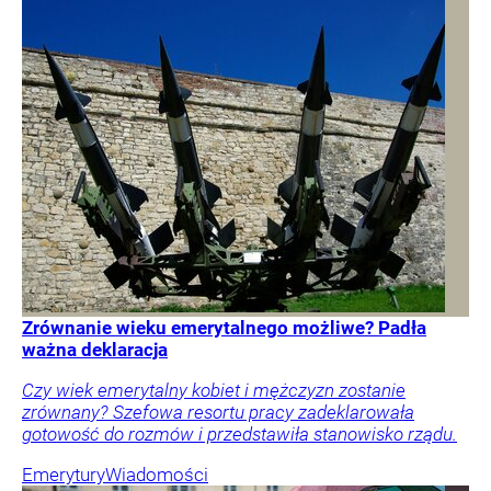
Zrównanie wieku emerytalnego możliwe? Padła
ważna deklaracja
Czy wiek emerytalny kobiet i mężczyzn zostanie
zrównany? Szefowa resortu pracy zadeklarowała
gotowość do rozmów i przedstawiła stanowisko rządu.
Emerytury
Wiadomości