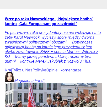
Wrze po roku Nawrockiego. „Największa hańba”
kontra „Cała Europa nam go zazdrości”
Po pierwszym roku prezydentury nic nie wskazuje na to,
żeby Karol Nawrocki wyciszył spory między dwoma
zwaśnionymi politycznymi obozami. – Dotychczas
największą hańbą na karcie jego prezydentury jest
chyba zawetowanie SAFE – ocenia Mariusz Witczak z
KO. – Mamy głowę państwa, z której możemy być
dumni – kontruje Marek Jakubiak z Rozwoju Plus.
Kraj
Tylko u Nas
Polityka
Opinie i komentarze
Magdalena
Frindt