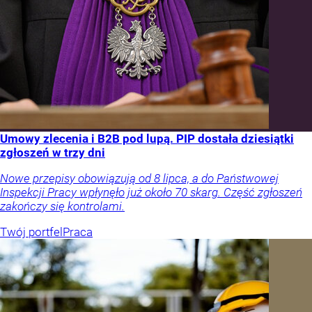
Umowy zlecenia i B2B pod lupą. PIP dostała dziesiątki
zgłoszeń w trzy dni
Nowe przepisy obowiązują od 8 lipca, a do Państwowej
Inspekcji Pracy wpłynęło już około 70 skarg. Część zgłoszeń
zakończy się kontrolami.
Twój portfel
Praca