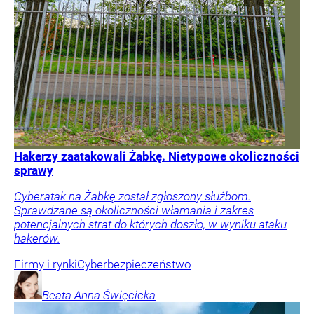
Hakerzy zaatakowali Żabkę. Nietypowe okoliczności
sprawy
Cyberatak na Żabkę został zgłoszony służbom.
Sprawdzane są okoliczności włamania i zakres
potencjalnych strat do których doszło, w wyniku ataku
hakerów.
Firmy i rynki
Cyberbezpieczeństwo
Beata Anna
Święcicka