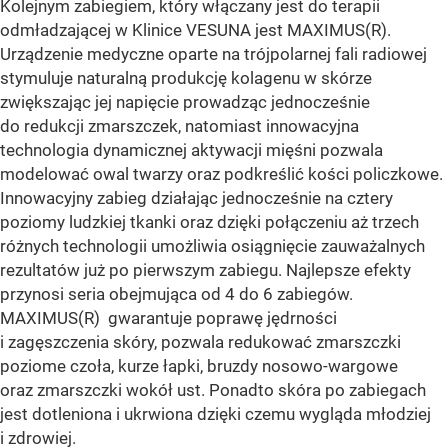
Kolejnym zabiegiem, który włączany jest do terapii
odmładzającej w Klinice VESUNA jest MAXIMUS(R).
Urządzenie medyczne oparte na trójpolarnej fali radiowej
stymuluje naturalną produkcję kolagenu w skórze
zwiększając jej napięcie prowadząc jednocześnie
do redukcji zmarszczek, natomiast innowacyjna
technologia dynamicznej aktywacji mięśni pozwala
modelować owal twarzy oraz podkreślić kości policzkowe.
Innowacyjny zabieg działając jednocześnie na cztery
poziomy ludzkiej tkanki oraz dzięki połączeniu aż trzech
różnych technologii umożliwia osiągnięcie zauważalnych
rezultatów już po pierwszym zabiegu. Najlepsze efekty
przynosi seria obejmująca od 4 do 6 zabiegów.
MAXIMUS(R) gwarantuje poprawę jędrności
i zagęszczenia skóry, pozwala redukować zmarszczki
poziome czoła, kurze łapki, bruzdy nosowo-wargowe
oraz zmarszczki wokół ust. Ponadto skóra po zabiegach
jest dotleniona i ukrwiona dzięki czemu wygląda młodziej
i zdrowiej.