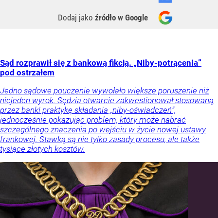
Dodaj jako
źródło w Google
Sąd rozprawił się z bankową fikcją. „Niby-potrącenia”
pod ostrzałem
Jedno sądowe pouczenie wywołało większe poruszenie niż
niejeden wyrok. Sędzia otwarcie zakwestionował stosowaną
przez banki praktykę składania „niby-oświadczeń”,
jednocześnie pokazując problem, który może nabrać
szczególnego znaczenia po wejściu w życie nowej ustawy
frankowej. Stawką są nie tylko zasady procesu, ale także
tysiące złotych kosztów.