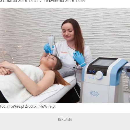
31
marca
2016
13:51
/
15
kwietnia
2016
13:49
fot. infoWire.pl
Źródło:
InfoWire.pl