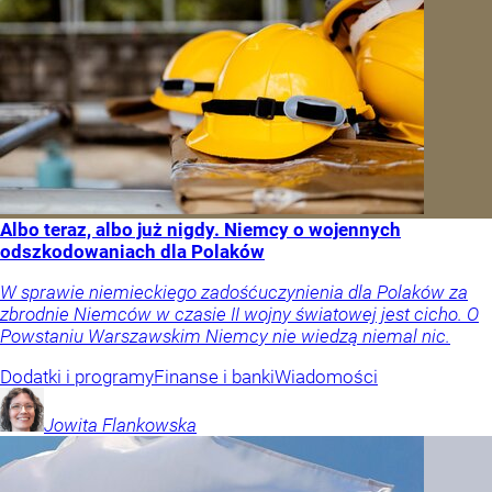
Albo teraz, albo już nigdy. Niemcy o wojennych
odszkodowaniach dla Polaków
W sprawie niemieckiego zadośćuczynienia dla Polaków za
zbrodnie Niemców w czasie II wojny światowej jest cicho. O
Powstaniu Warszawskim Niemcy nie wiedzą niemal nic.
Dodatki i programy
Finanse i banki
Wiadomości
Jowita
Flankowska