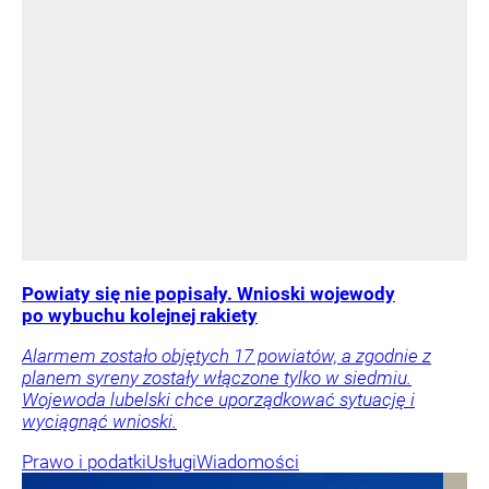
Powiaty się nie popisały. Wnioski wojewody
po wybuchu kolejnej rakiety
Alarmem zostało objętych 17 powiatów, a zgodnie z
planem syreny zostały włączone tylko w siedmiu.
Wojewoda lubelski chce uporządkować sytuację i
wyciągnąć wnioski.
Prawo i podatki
Usługi
Wiadomości