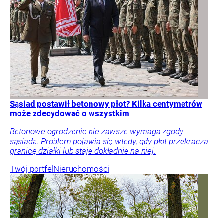
Sąsiad postawił betonowy płot? Kilka centymetrów
może zdecydować o wszystkim
Betonowe ogrodzenie nie zawsze wymaga zgody
sąsiada. Problem pojawia się wtedy, gdy płot przekracza
granicę działki lub staje dokładnie na niej.
Twój portfel
Nieruchomości