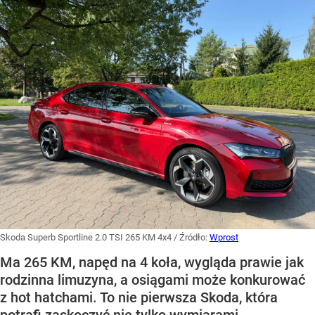
Skoda Superb Sportline 2.0 TSI 265 KM 4x4
/ Źródło:
Wprost
Ma 265 KM, napęd na 4 koła, wygląda prawie jak
rodzinna limuzyna, a osiągami może konkurować
z hot hatchami. To nie pierwsza Skoda, która
potrafi zaskoczyć nie tylko wymiarami.