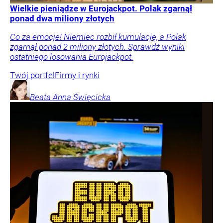
Wielkie pieniądze w Eurojackpot. Polak zgarnął
ponad dwa miliony złotych
Co za emocje! Niemiec rozbił kumulację, a Polak
zgarnął ponad 2 miliony złotych. Sprawdź wyniki
ostatniego losowania Eurojackpot.
Twój portfel
Firmy i rynki
Beata Anna
Święcicka