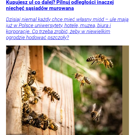
Kupujesz ul co dalej? Pilnuj odległości inaczej
niechęć sąsiadów murowana
Dzisiaj niemal każdy chce mieć własny miód – ule mają
już w Polsce uniwersytety, hotele, muzea, biura i
korporacje. Co trzeba zrobić, żeby w niewielkim
ogrodzie hodować pszczoły?