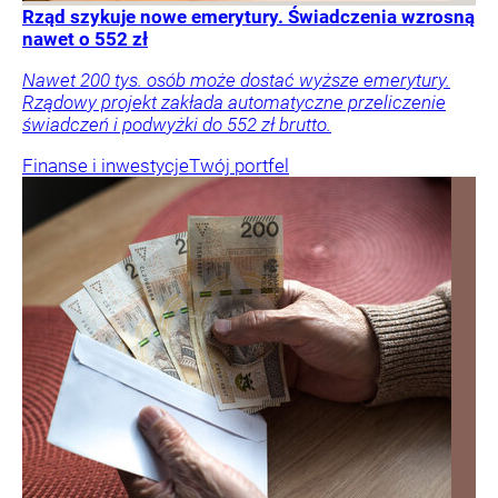
Rząd szykuje nowe emerytury. Świadczenia wzrosną
nawet o 552 zł
Nawet 200 tys. osób może dostać wyższe emerytury.
Rządowy projekt zakłada automatyczne przeliczenie
świadczeń i podwyżki do 552 zł brutto.
Finanse i inwestycje
Twój portfel