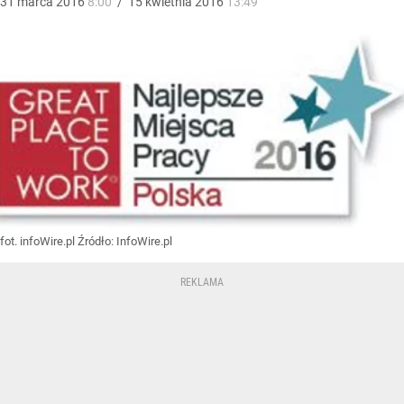
31
marca
2016
8:00
/
15
kwietnia
2016
13:49
fot. infoWire.pl
Źródło:
InfoWire.pl