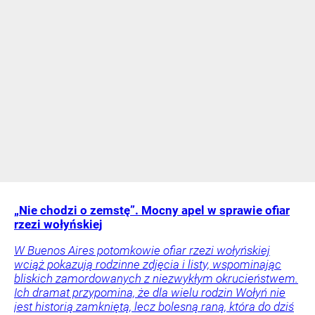
„Nie chodzi o zemstę”. Mocny apel w sprawie ofiar
rzezi wołyńskiej
W Buenos Aires potomkowie ofiar rzezi wołyńskiej
wciąż pokazują rodzinne zdjęcia i listy, wspominając
bliskich zamordowanych z niezwykłym okrucieństwem.
Ich dramat przypomina, że dla wielu rodzin Wołyń nie
jest historią zamkniętą, lecz bolesną raną, która do dziś