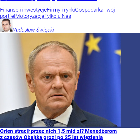
Finanse i inwestycje
Firmy i rynki
Gospodarka
Twój
portfel
Motoryzacja
Tylko u Nas
Radosław
Święcki
Orlen stracił przez nich 1,5 mld zł? Menedżerom
z czasów Obajtka grozi po 25 lat więzienia