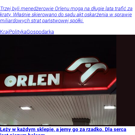
Trzej byli menedżerowie Orlenu mogą na długie lata trafić za
kraty. Właśnie skierowano do sądu akt oskarżenia w sprawie
miliardowych strat państwowej spółki.
Kraj
Polityka
Gospodarka
Leży w każdym sklepie, a jemy go za rzadko. Dla serca