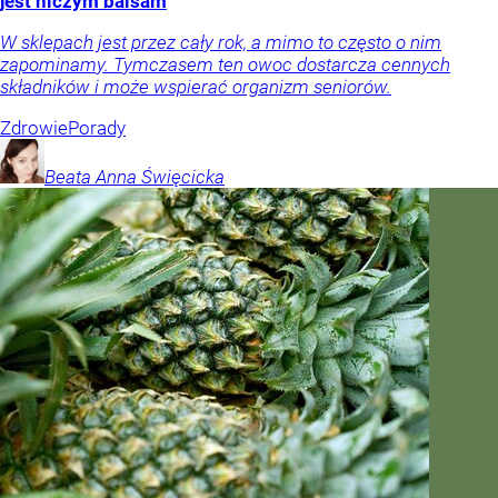
jest niczym balsam
W sklepach jest przez cały rok, a mimo to często o nim
zapominamy. Tymczasem ten owoc dostarcza cennych
składników i może wspierać organizm seniorów.
Zdrowie
Porady
Beata Anna
Święcicka