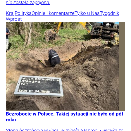
nie została zagojona.
Kraj
Polityka
Opinie i komentarze
Tylko u Nas
Tygodnik
Wprost
Bezrobocie w Polsce. Takiej sytuacji nie było od pół
roku
Stopa bezrobocia w lipcu wyniosła 5,9 proc. - wynika ze