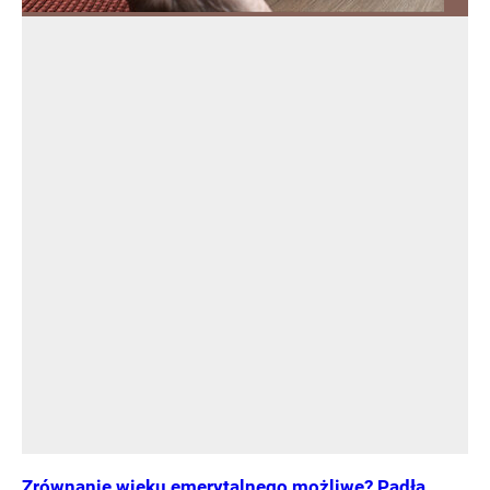
Zrównanie wieku emerytalnego możliwe? Padła