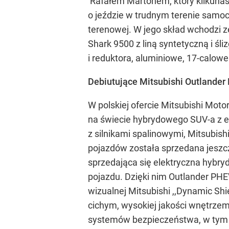
Rafałem Martonem, który kilkunast
o jeździe w trudnym terenie samo
terenowej. W jego skład wchodzi z
Shark 9500 z liną syntetyczną i śl
i reduktora, aluminiowe, 17-calowe
Debiutujące Mitsubishi Outlander 
W polskiej ofercie Mitsubishi Mot
na świecie hybrydowego SUV-a z e
z silnikami spalinowymi, Mitsubis
pojazdów została sprzedana jeszc
sprzedająca się elektryczna hybryda
pojazdu. Dzięki nim Outlander PHE
wizualnej Mitsubishi ,,Dynamic S
cichym, wysokiej jakości wnętrze
systemów bezpieczeństwa, w tym n