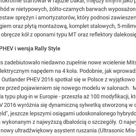
okrotnie startował w rajdzie Dakar, między innymi jako
chód w nietypowych, żółto-czarnych barwach wyposażon
estaw sprężyn i amortyzatorów, który podnosi zawieszen
izgiem oraz płytą montażową, komplet stalowych, 5-milim
 obręcze kół z oponami typu MT oraz reflektory dalekosi
PHEV i wersja Rally Style
ors zadebiutowało niedawno zupełnie nowe wcielenie Mit
lektrycznym napędem na 4 koła. Podobnie, jak wprowadz
hi Outlander PHEV 2016 spotkał się w Polsce z wyjątkow
ze przed pojawieniem się nowego modelu w salonach. Mit
 typu plug-in w Europie - przeszła aż 100 modyfikacji, k
V 2016 wyróżnia się dynamiczną sylwetką stworzoną w op
hield", jeszcze lepszymi osiągami udoskonalonego hybr
m wykonanym z najwyższą dbałością o szczegóły. O naj
owy ultradźwiękowy asystent ruszania (Ultrasonic Mis-