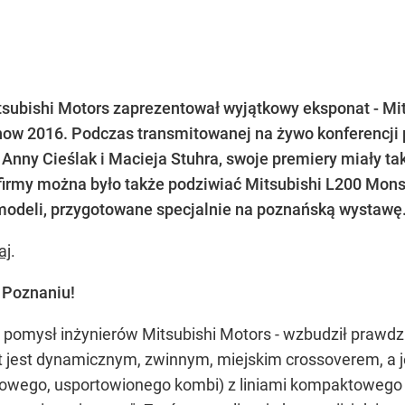
tsubishi Motors zaprezentował wyjątkowy eksponat - Mits
ow 2016. Podczas transmitowanej na żywo konferencji 
nny Cieślak i Macieja Stuhra, swoje premiery miały ta
firmy można było także podziwiać Mitsubishi L200 Monst
modeli, przygotowane specjalnie na poznańską wystawę
aj
.
 Poznaniu!
y pomysł inżynierów Mitsubishi Motors - wzbudził prawd
 jest dynamicznym, zwinnym, miejskim crossoverem, a je
usowego, usportowionego kombi) z liniami kompaktowego