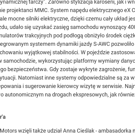
,dynamicznej tarczy". Zarówno stylizacja karoserii, jak i
nie projektanci MMC. System napędu elektrycznego eX 
 ale mocne silniki elektryczne, dzięki czemu cały układ jes
du, udało się uzyskać zasięg samochodu wynoszący 40
latorów trakcyjnych pod podłogą obniżyło środek ciężk
egrowanym systemem dynamiki jazdy S-AWC pozwoliło 
owaniu wyjątkowej stabilności. W pojeździe zastosowa
 w samochodzie, wykorzystując platformy wymiany dan
go bezpieczeństwa. Gdy zostaje wykryte zagrożenie, f
tuacji. Natomiast inne systemy odpowiedzialne są za wy
ępowania i sugerowanie kierowcy wizytę w serwisie. Naj
owo autonomicznym na drogach ekspresowych, jak równi
r'a
 Motors wzięli także udział Anna Cieślak - ambasadorka 