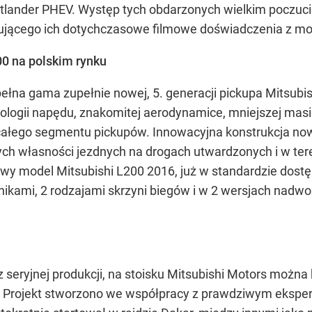
tlander PHEV. Występ tych obdarzonych wielkim poczuc
ującego ich dotychczasowe filmowe doświadczenia z mo
00 na polskim rynku
ełna gama zupełnie nowej, 5. generacji pickupa Mitsubi
logii napędu, znakomitej aerodynamice, mniejszej ma
 całego segmentu pickupów. Innowacyjna konstrukcja now
ych własności jezdnych na drogach utwardzonych i w ter
y model Mitsubishi L200 2016, już w standardzie dostę
ikami, 2 rodzajami skrzyni biegów i w 2 wersjach nadwoz
 seryjnej produkcji, na stoisku Mitsubishi Motors można
. Projekt stworzono we współpracy z prawdziwym ekspert