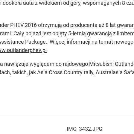
dookoła auta z widokiem od góry, wspomaganych 8 czujn
der PHEV 2016 otrzymują od producenta aż 8 lat gwaranc
mi. Cały pojazd jest objęty 5-letnią gwarancją z limite
Assistance Package. Więcej informacji na temat nowego
w.outlanderphev.pl
nawiązuje wyglądem do rajdowego Mitsubishi Outlander
ch, takich, jak Asia Cross Country rally, Australasia Safa