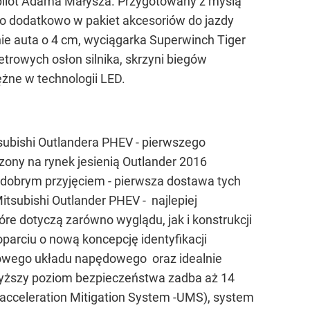
 pilot Adama Małysza. Przygotowany z myślą
o dodatkowo w pakiet akcesoriów do jazdy
ie auta o 4 cm, wyciągarka Superwinch Tiger
etrowych osłon silnika, skrzyni biegów
ężne w technologii LED.
subishi Outlandera PHEV - pierwszego
ony na rynek jesienią Outlander 2016
o dobrym przyjęciem - pierwsza dostawa tych
subishi Outlander PHEV - najlepiej
tóre dotyczą zarówno wyglądu, jak i konstrukcji
arciu o nową koncepcję identyfikacji
ydowego układu napędowego oraz idealnie
wyższy poziom bezpieczeństwa zadba aż 14
acceleration Mitigation System -UMS), system