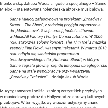
Bieńkowską, Jakuba Wociala i gościa specjalnego -- Sanne
Mieloo -- utalentowaną holenderską aktorkę musicalową.
Sanne Mieloo, zafascynowana projektem ,,Broadway
Street -- The Show", z radością przyjęła zaproszenie
do ,,MusicaLove". Swoje umiejętności szlifowała
w MusicAll Factory i Fontys Conservatorium. W 2006
roku stworzyła solowy koncert ,,The Thin Ice" z muzyką
zespołu Pink Floyd i własnymi tekstami. W marcu 2013
roku odbyła się wiedeńska prapremiera
broadwayowskiego hitu ,,Natürlich Blond", w którym
Sanne zagrała główną rolę. Od listopada ubiegłego roku
Sanne na stałe współpracuje przy wydarzeniu
,,Broadway Exclusive"
-- dodaje Jakub Wocial.
Muzycy, tancerze i soliści zabiorą wszystkich przybyłych
w musicalową podróż do Hollywood za sprawą kultowych
przebojów. W ten wyjątkowy wieczór usłyszymy znane