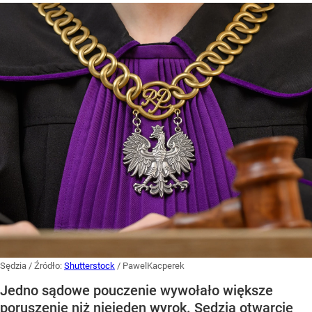
Sędzia
/ Źródło:
Shutterstock
/
PawelKacperek
Jedno sądowe pouczenie wywołało większe
poruszenie niż niejeden wyrok. Sędzia otwarcie