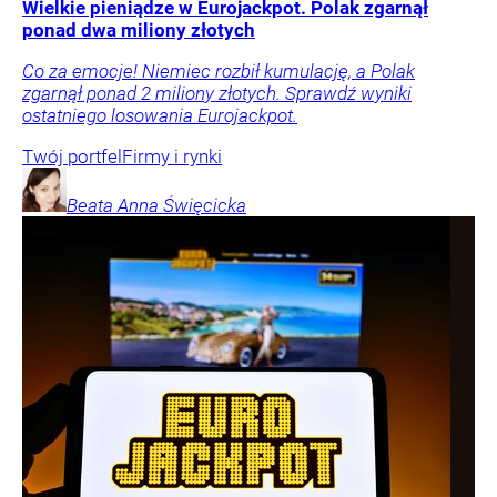
Wielkie pieniądze w Eurojackpot. Polak zgarnął
ponad dwa miliony złotych
Co za emocje! Niemiec rozbił kumulację, a Polak
zgarnął ponad 2 miliony złotych. Sprawdź wyniki
ostatniego losowania Eurojackpot.
Twój portfel
Firmy i rynki
Beata Anna
Święcicka