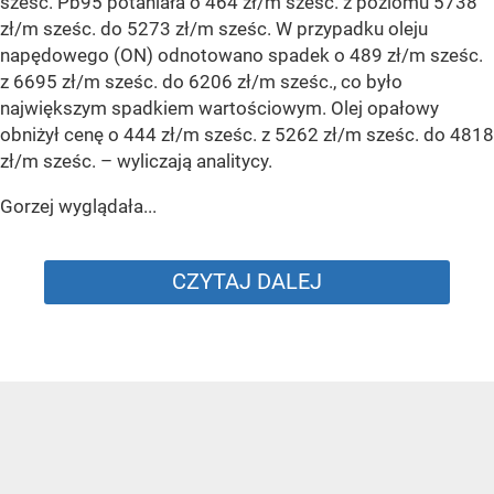
sześc. Pb95 potaniała o 464 zł/m sześc. z poziomu 5738
zł/m sześc. do 5273 zł/m sześc. W przypadku oleju
napędowego (ON) odnotowano spadek o 489 zł/m sześc.
z 6695 zł/m sześc. do 6206 zł/m sześc., co było
największym spadkiem wartościowym. Olej opałowy
obniżył cenę o 444 zł/m sześc. z 5262 zł/m sześc. do 4818
zł/m sześc.
– wyliczają analitycy.
Gorzej wyglądała...
CZYTAJ DALEJ