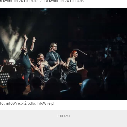
6
kwietnia
2016
14:45
/
15
kwietnia
2016
13:49
fot. infoWire.pl
Źródło:
InfoWire.pl