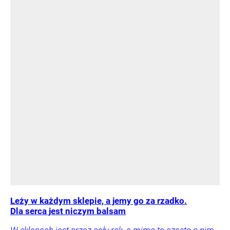
Leży w każdym sklepie, a jemy go za rzadko.
Dla serca jest niczym balsam