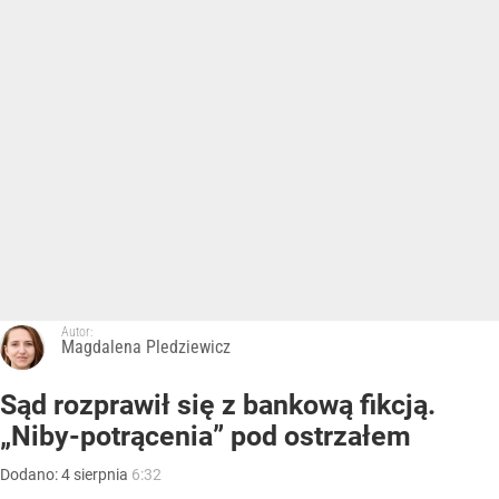
Autor:
Magdalena Pledziewicz
Sąd rozprawił się z bankową fikcją.
„Niby-potrącenia” pod ostrzałem
Dodano:
4
sierpnia
6:32