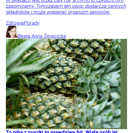
W sklepach jest przez cały rok, a mimo to często o nim
zapominamy. Tymczasem ten owoc dostarcza cennych
składników i może wspierać organizm seniorów.
Zdrowie
Porady
Beata Anna
Święcicka
Ta ryba z puszki to prawdziwy hit. Wiele osób jej