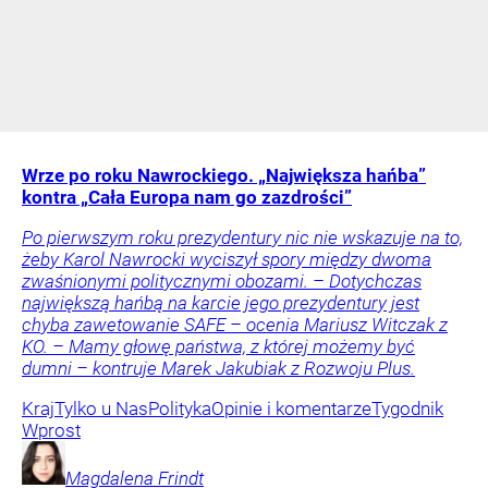
Wrze po roku Nawrockiego. „Największa hańba”
kontra „Cała Europa nam go zazdrości”
Po pierwszym roku prezydentury nic nie wskazuje na to,
żeby Karol Nawrocki wyciszył spory między dwoma
zwaśnionymi politycznymi obozami. – Dotychczas
największą hańbą na karcie jego prezydentury jest
chyba zawetowanie SAFE – ocenia Mariusz Witczak z
KO. – Mamy głowę państwa, z której możemy być
dumni – kontruje Marek Jakubiak z Rozwoju Plus.
Kraj
Tylko u Nas
Polityka
Opinie i komentarze
Tygodnik
Wprost
Magdalena
Frindt