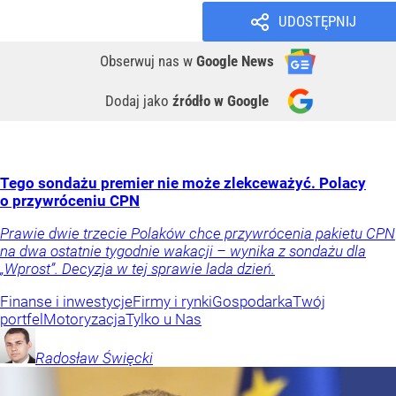
UDOSTĘPNIJ
Obserwuj nas
w
Google News
Dodaj jako
źródło w Google
Tego sondażu premier nie może zlekceważyć. Polacy
o przywróceniu CPN
Prawie dwie trzecie Polaków chce przywrócenia pakietu CPN
na dwa ostatnie tygodnie wakacji – wynika z sondażu dla
„Wprost”. Decyzja w tej sprawie lada dzień.
Finanse i inwestycje
Firmy i rynki
Gospodarka
Twój
portfel
Motoryzacja
Tylko u Nas
Radosław
Święcki