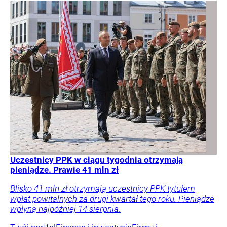
Uczestnicy PPK w ciągu tygodnia otrzymają
pieniądze. Prawie 41 mln zł
Blisko 41 mln zł otrzymają uczestnicy PPK tytułem
wpłat powitalnych za drugi kwartał tego roku. Pieniądze
wpłyną najpóźniej 14 sierpnia.