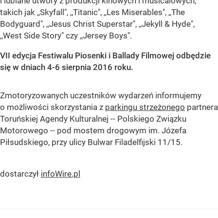
i lubiane utwory z produkcji kinowych i musicalowych,
takich jak ,,Skyfall", ,,Titanic", ,,Les Miserables", ,,The
Bodyguard", ,,Jesus Christ Superstar", ,,Jekyll & Hyde",
,,West Side Story" czy ,,Jersey Boys".
VII edycja Festiwalu Piosenki i Ballady Filmowej odbędzie
się w dniach 4-6 sierpnia 2016 roku.
Zmotoryzowanych uczestników wydarzeń informujemy
o możliwości skorzystania z
parkingu strzeżonego
partnera
Toruńskiej Agendy Kulturalnej -- Polskiego Związku
Motorowego -- pod mostem drogowym im. Józefa
Piłsudskiego, przy ulicy Bulwar Filadelfijski 11/15.
dostarczył
infoWire.pl