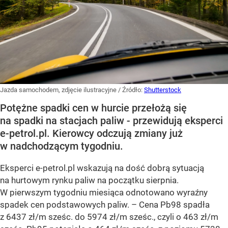
Jazda samochodem, zdjęcie ilustracyjne
/ Źródło:
Shutterstock
Potężne spadki cen w hurcie przełożą się
na spadki na stacjach paliw - przewidują eksperci
e-petrol.pl. Kierowcy odczują zmiany już
w nadchodzącym tygodniu.
Eksperci e-petrol.pl wskazują na dość dobrą sytuacją
na hurtowym rynku paliw na początku sierpnia.
W pierwszym tygodniu miesiąca odnotowano wyraźny
spadek cen podstawowych paliw. –
Cena Pb98 spadła
z 6437 zł/m sześc. do 5974 zł/m sześc., czyli o 463 zł/m