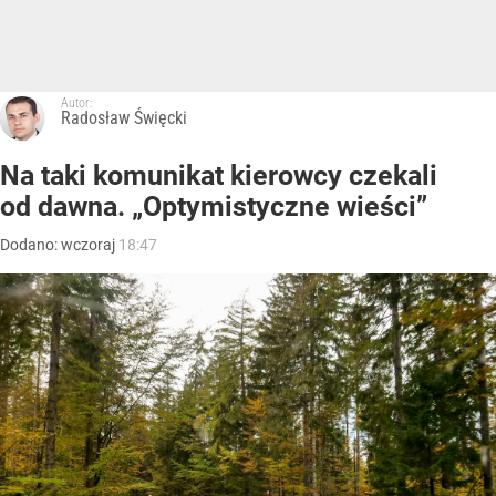
Autor:
Radosław Święcki
Na taki komunikat kierowcy czekali
od dawna. „Optymistyczne wieści”
Dodano:
wczoraj
18:47