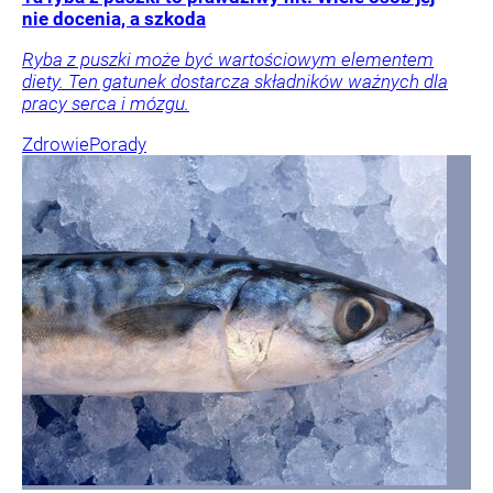
nie docenia, a szkoda
Ryba z puszki może być wartościowym elementem
diety. Ten gatunek dostarcza składników ważnych dla
pracy serca i mózgu.
Zdrowie
Porady