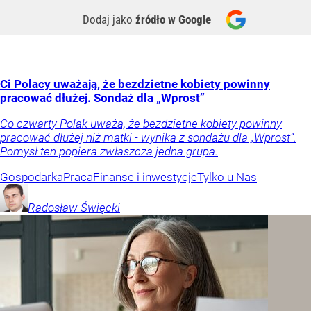
Dodaj jako
źródło w Google
Ci Polacy uważają, że bezdzietne kobiety powinny
pracować dłużej. Sondaż dla „Wprost”
Co czwarty Polak uważa, że bezdzietne kobiety powinny
pracować dłużej niż matki - wynika z sondażu dla „Wprost”.
Pomysł ten popiera zwłaszcza jedna grupa.
Gospodarka
Praca
Finanse i inwestycje
Tylko u Nas
Radosław
Święcki