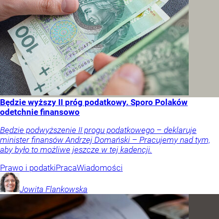
Będzie wyższy II próg podatkowy. Sporo Polaków
odetchnie finansowo
Będzie podwyższenie II progu podatkowego – deklaruje
minister finansów Andrzej Domański – Pracujemy nad tym,
aby było to możliwe jeszcze w tej kadencji.
Prawo i podatki
Praca
Wiadomości
Jowita
Flankowska