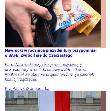
Nawrocki w rocznicę prezydentury przypomniał
o SAFE. Zwrócił się do Czarzastego
Karol Nawrocki przy okazji rocznicy swojej
prezydentury wrócił do ustawy o SAFE 0 proc.
Podkreślał, że obecnie projekt ten firmuje członek
koalicji rządzącej.
Kraj
Polityka
Gospodarka