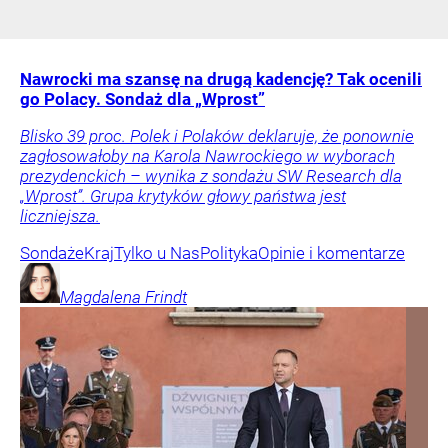
Nawrocki ma szansę na drugą kadencję? Tak ocenili
go Polacy. Sondaż dla „Wprost”
Blisko 39 proc. Polek i Polaków deklaruje, że ponownie
zagłosowałoby na Karola Nawrockiego w wyborach
prezydenckich – wynika z sondażu SW Research dla
„Wprost”. Grupa krytyków głowy państwa jest
liczniejsza.
Sondaże
Kraj
Tylko u Nas
Polityka
Opinie i komentarze
Magdalena
Frindt