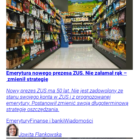
Emerytura nowego prezesa ZUS. Nie załamał rąk –
zmienił strategię
Nowy prezes ZUS ma 50 lat. Nie jest zadowolony ze
stanu swojego konta w ZUS i z prognozowanej
emerytury. Postanowił zmienić swoją długoterminową
strategię oszczędzania.
Emerytury
Finanse i banki
Wiadomości
Jowita
Flankowska