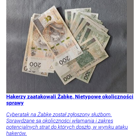
Hakerzy zaatakowali Żabkę. Nietypowe okoliczności
sprawy
Cyberatak na Żabkę został zgłoszony służbom.
Sprawdzane są okoliczności włamania i zakres
potencjalnych strat do których doszło, w wyniku ataku
hakerów.