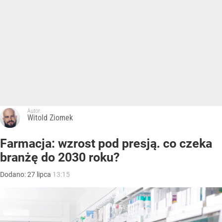
Autor:
Witold Ziomek
Farmacja: wzrost pod presją. co czeka
branżę do 2030 roku?
Dodano:
27
lipca
13:15