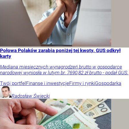
Połowa Polaków zarabia poniżej tej kwoty. GUS odkrył
karty
Mediana miesięcznych wynagrodzeń brutto w gospodarce
narodowej wyniosła w lutym br. 7690,82 zł brutto - podał GUS.
Twój portfel
Finanse i inwestycje
Firmy i rynki
Gospodarka
Radosław
Święcki