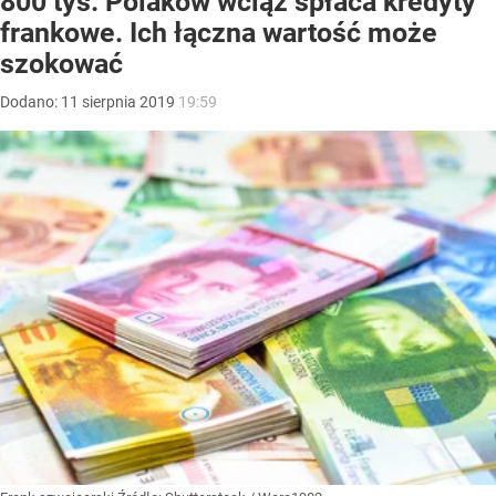
800 tys. Polaków wciąż spłaca kredyty
frankowe. Ich łączna wartość może
szokować
Dodano:
11
sierpnia
2019
19:59