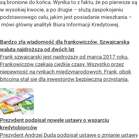
są bronione do końca. Wynika to z faktu, że po pierwsze są
w wysokiej kwocie, a po drugie – służą zaspokojeniu
podstawowego celu, jakim jest posiadanie mieszkania –
mówi główny analityk Biura Informacji Kredytowej.
Bardzo zła wiadomość dla frankowiczów. Szwajcarska
waluta najdroższa od dwóch lat
Frank szwajcarski jest najdroższy od marca 2017 roku.
Frankowiczów czekają ciężkie czasy. Wszystko przez
niepewność na rynkach międzynarodowych. Frank, obok
bitcoina stał się dla inwestorów bezpieczną przystanią.
Prezydent podpisał nowelę ustawy o wsparciu
kredytobiorców
Prezydent Andrzej Duda podpisał ustawę o zmianie ustawy