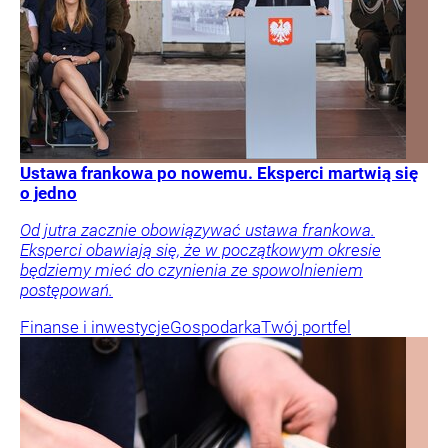
Ustawa frankowa po nowemu. Eksperci martwią się
o jedno
Od jutra zacznie obowiązywać ustawa frankowa.
Eksperci obawiają się, że w początkowym okresie
będziemy mieć do czynienia ze spowolnieniem
postępowań.
Finanse i inwestycje
Gospodarka
Twój portfel