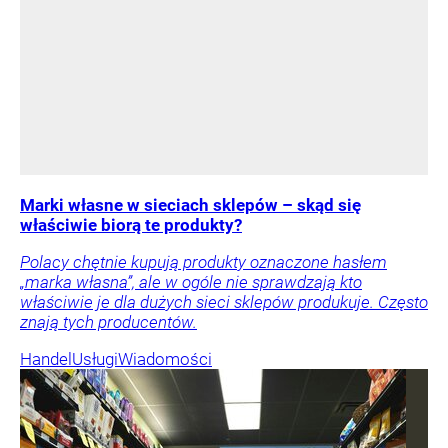
Marki własne w sieciach sklepów – skąd się
właściwie biorą te produkty?
Polacy chętnie kupują produkty oznaczone hasłem
„marka własna”, ale w ogóle nie sprawdzają kto
właściwie je dla dużych sieci sklepów produkuje. Często
znają tych producentów.
Handel
Usługi
Wiadomości